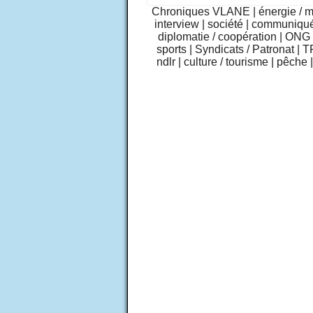
Chroniques VLANE
|
énergie / 
interview
|
société
|
communiqu
diplomatie / coopération
|
ONG /
sports
|
Syndicats / Patronat
|
T
ndlr
|
culture / tourisme
|
pêche