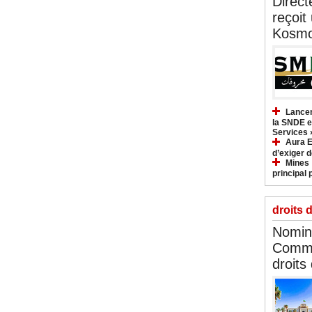
Direct
reçoit
Kosmo
Lancem
la SNDE et
Services 
Aura E
d’exiger d
Mines :
principal 
droits 
Nomina
Commi
droits