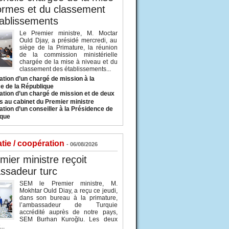
ormes et du classement
ablissements
Le Premier ministre, M. Moctar
Ould Djay, a présidé mercredi, au
siège de la Primature, la réunion
de la commission ministérielle
chargée de la mise à niveau et du
classement des établissements...
tion d’un chargé de mission à la
e de la République
tion d’un chargé de mission et de deux
s au cabinet du Premier ministre
tion d’un conseiller à la Présidence de
ique
tie / coopération
- 06/08/2026
mier ministre reçoit
ssadeur turc
SEM le Premier ministre, M.
Mokhtar Ould Diay, a reçu ce jeudi,
dans son bureau à la primature,
l’ambassadeur de Turquie
accrédité auprès de notre pays,
SEM Burhan Kuroğlu. Les deux
..