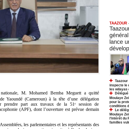
Taazo
TAAZOUR
Taazour
général
lance 
dévelo
Taazour 
inspecte le
les wilayas
e nationale, M. Mohamed Bemba Meguett a quitté
Délégué 
Moulaye Zei
 de Yaoundé (Cameroun) à la tête d’une délégation
pour la prot
ur prendre part aux travaux de la 51ᵉ session de
conditions 
ncophonie (APF), dont l’ouverture est prévue demain
Le délég
Moulaye Zei
l’intérêt du
familles vu
’Assemblées, les parlementaires et les représentants des