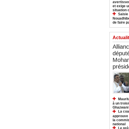
avertisse
et exige u
situation
Saisie
Nouadhibo
de faire p
Actuali
Allian
déput
Moham
présid
Maurit
à un trois
Ghazwani
La coa
approuve l
la commis
national
Le pré