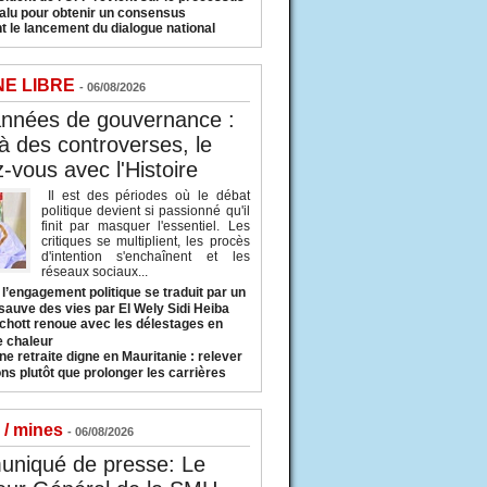
valu pour obtenir un consensus
t le lancement du dialogue national
NE LIBRE
- 06/08/2026
années de gouvernance :
à des controverses, le
-vous avec l'Histoire
Il est des périodes où le débat
politique devient si passionné qu'il
finit par masquer l'essentiel. Les
critiques se multiplient, les procès
d'intention s'enchaînent et les
réseaux sociaux...
l’engagement politique se traduit par un
sauve des vies par El Wely Sidi Heiba
hott renoue avec les délestages en
e chaleur
ne retraite digne en Mauritanie : relever
ns plutôt que prolonger les carrières
 / mines
- 06/08/2026
niqué de presse: Le