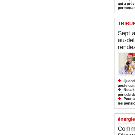
qui a pré
permettan
TRIBU
Sept 
au-del
rendez
Quand 
geste qui 
Nouakc
période d
Pour u
les pensio
énergie
Commu