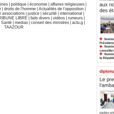
aux n
mines
|
politique
|
économie
|
affaires religieuses
|
é
|
droits de l'homme
|
Actualités de l'opposition
|
des ét
 associations
|
justice
|
sécurité
|
international
|
RIBUNE LIBRE
|
faits divers
|
vidéos
|
rumeurs
|
|
Santé
|
medias
|
conseil des ministres
|
actu.g
|
TAAZOUR
Nomina
Présidenc
Nomina
conseiller
Nomina
la Républ
diploma
Le pre
l’amba
parties ont.