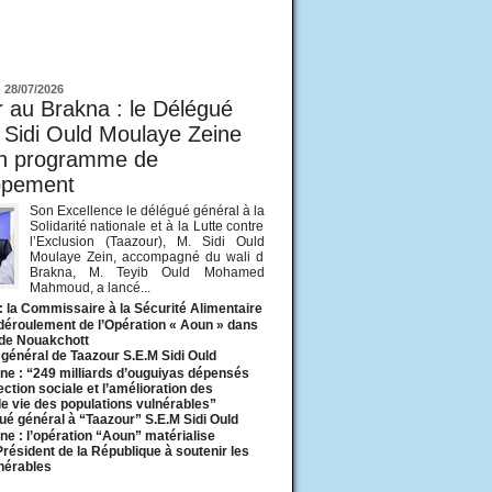
ur
-
28/07/2026
 au Brakna : le Délégué
 Sidi Ould Moulaye Zeine
un programme de
ppement
Son Excellence le délégué général à la
Solidarité nationale et à la Lutte contre
l’Exclusion (Taazour), M. Sidi Ould
Moulaye Zein, accompagné du wali d
Brakna, M. Teyib Ould Mohamed
Mahmoud, a lancé...
: la Commissaire à la Sécurité Alimentaire
 déroulement de l’Opération « Aoun » dans
 de Nouakchott
général de Taazour S.E.M Sidi Ould
ne : “249 milliards d’ouguiyas dépensés
ection sociale et l’amélioration des
de vie des populations vulnérables”
ué général à “Taazour” S.E.M Sidi Ould
ne : l’opération “Aoun” matérialise
 Président de la République à soutenir les
lnérables