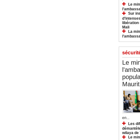
Le min
l’ambassa
Sur in
d’intense
libération
Mali
La min
l’ambass
sécurit
Le min
l’amba
popula
Maurit
en...
Les di
démantèle
wilaya de
Le min