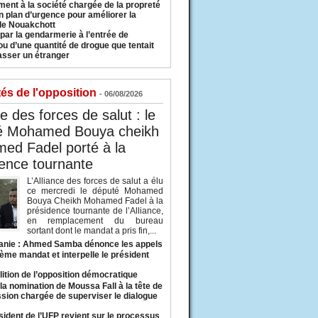
ment à la société chargée de la propreté
n plan d’urgence pour améliorer la
 de Nouakchott
 par la gendarmerie à l’entrée de
u d’une quantité de drogue que tentait
asser un étranger
tés de l'opposition
- 06/08/2026
ce des forces de salut : le
é Mohamed Bouya cheikh
ed Fadel porté à la
ence tournante
L’Alliance des forces de salut a élu
ce mercredi le député Mohamed
Bouya Cheikh Mohamed Fadel à la
présidence tournante de l’Alliance,
en remplacement du bureau
sortant dont le mandat a pris fin,...
anie : Ahmed Samba dénonce les appels
ième mandat et interpelle le président
lition de l’opposition démocratique
a nomination de Moussa Fall à la tête de
sion chargée de superviser le dialogue
sident de l’UFP revient sur le processus