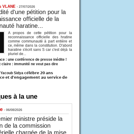
s VLANE
-
27/07/2026
ité d'une pétition pour la
ssance officielle de la
uté haratine...
A propos de cette pétition pour la
reconnaissance officielle des hratine
comme communauté à part entière et
ce, même dans la constitution. D'abord
haratine s'écrit sans S car c'est déjà la
pluriel de...
ce : une conférence de presse inédite !
t claire : immunité ne veut pas dire
acoub Sidya 𝗰𝗲́𝗹𝗲̀𝗯𝗿𝗲 𝟮𝟬 𝗮𝗻𝘀
𝗰𝗲 𝗲𝘁 𝗱’𝗲𝗻𝗴𝗮𝗴𝗲𝗺𝗲𝗻𝘁 𝗮𝘂 𝘀𝗲𝗿𝘃𝗶𝗰𝗲 𝗱𝗲
ues à la une
ue
- 06/08/2026
mier ministre préside la
n de la commission
érielle chargée de la mise