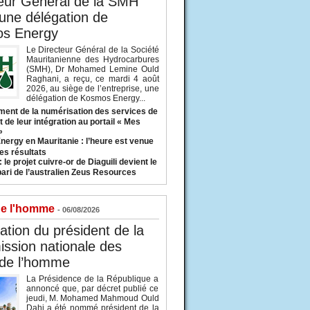
eur Général de la SMH
 une délégation de
s Energy
Le Directeur Général de la Société
Mauritanienne des Hydrocarbures
(SMH), Dr Mohamed Lemine Ould
Raghani, a reçu, ce mardi 4 août
2026, au siège de l’entreprise, une
délégation de Kosmos Energy...
ent de la numérisation des services de
 de leur intégration au portail « Mes
»
nergy en Mauritanie : l’heure est venue
es résultats
 le projet cuivre-or de Diaguili devient le
pari de l’australien Zeus Resources
de l'homme
- 06/08/2026
tion du président de la
ssion nationale des
 de l’homme
La Présidence de la République a
annoncé que, par décret publié ce
jeudi, M. Mohamed Mahmoud Ould
Dahi a été nommé président de la