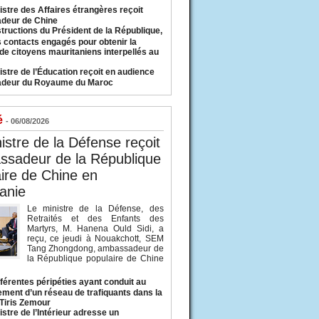
istre des Affaires étrangères reçoit
deur de Chine
structions du Président de la République,
s contacts engagés pour obtenir la
 de citoyens mauritaniens interpellés au
istre de l’Éducation reçoit en audience
adeur du Royaume du Maroc
é
- 06/08/2026
istre de la Défense reçoit
ssadeur de la République
ire de Chine en
anie
Le ministre de la Défense, des
Retraités et des Enfants des
Martyrs, M. Hanena Ould Sidi, a
reçu, ce jeudi à Nouakchott, SEM
Tang Zhongdong, ambassadeur de
la République populaire de Chine
fférentes péripéties ayant conduit au
ment d’un réseau de trafiquants dans la
 Tiris Zemour
istre de l’Intérieur adresse un