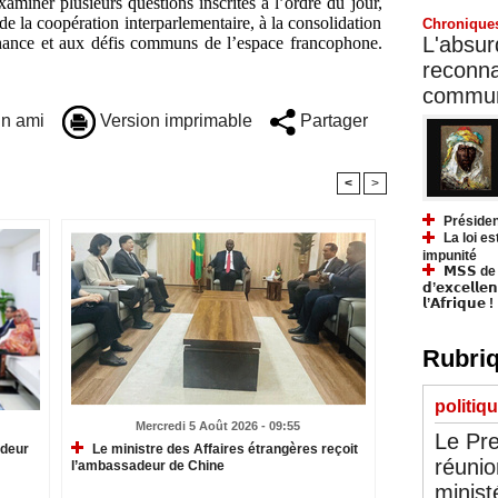
aminer plusieurs questions inscrites à l’ordre du jour,
e la coopération interparlementaire, à la consolidation
Chronique
L'absurd
nance et aux défis communs de l’espace francophone.
reconnai
communa
n ami
Version imprimable
Partager
<
>
Présiden
La loi es
impunité
𝗠𝗦𝗦 de Y
𝗱’𝗲𝘅𝗰𝗲𝗹𝗹𝗲
𝗹’𝗔𝗳𝗿𝗶𝗾𝘂𝗲 !
Rubriq
politiq
Mercredi 5 Août 2026 - 09:55
Le Pre
adeur
Le ministre des Affaires étrangères reçoit
réunio
l’ambassadeur de Chine
minist