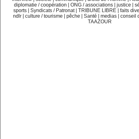
diplomatie / coopération
|
ONG / associations
|
justice
|
sé
sports
|
Syndicats / Patronat
|
TRIBUNE LIBRE
|
faits div
ndlr
|
culture / tourisme
|
pêche
|
Santé
|
medias
|
conseil 
TAAZOUR