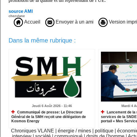
promotion de la qualité et un représentant de l’UE.
source AMI
chezvlane
Accueil
Envoyer à un ami
Version impr
Dans la même rubrique :
Jeudi 6 Août 2026 - 11:46
Mardi 4 A
Communiqué de presse: Le Directeur
Lancement de la 
Général de la SMH reçoit une délégation de
services de la SNDE 
Kosmos Energy
portail « Mes Servic
Chroniques VLANE
|
énergie / mines
|
politique
|
économi
interview
|
société
|
communiqué
|
droits de l'homme
|
Actu