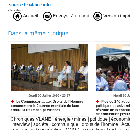
source lecalame.info
chezvlane
Accueil
Envoyer à un ami
Version impr
Dans la même rubrique :
Jeudi 30 Juillet 2026 - 23:27
Mardi 28 Ju
Le Commissariat aux Droits de l’Homme
Plus de 240 activ
commémore la Journée mondiale de lutte
politiques et univer
contre la traite des personnes
révision de la consti
discrimination posit
Haratines
Chroniques VLANE
|
énergie / mines
|
politique
|
économi
interview
|
société
|
communiqué
|
droits de l'homme
|
Actu
diplomatie / coopération
|
ONG / associations
|
justice
|
sé