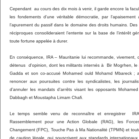
Cependant au cours des dix mois à venir, il garde encore la faculté,
les fondements d’une véritable démocratie, par l'apaisement 
l’apurement du passif dans le domaine des droits humains. Des 
réciproques consolideraient l’entente sur la base de l’intérêt gé
toute fortune appelée à durer.
En conséquence, IRA – Mauritanie lui recommande, vivement, d
détenus d'opinion, dont les militants internés à Bir Mogrhen, 
Gadda et son co-accusé Mohamed ould Mohamd Mbareck ; auta
renoncer aux poursuites contre les syndicalistes, les journali
d’annuler les mandats d'arrêts visant les opposants Moha
Dabbagh et Moustapha Limam Chafi.
Le temps semble venu de reconnaître et enregistrer IRA 
Rassemblement pour une Action Globale (RAG), les Forces
Changement (FPC), Touche Pas à Ma Nationalité (TPMN) et toutes
de caution légale, qui souscrivent aux standards internationau