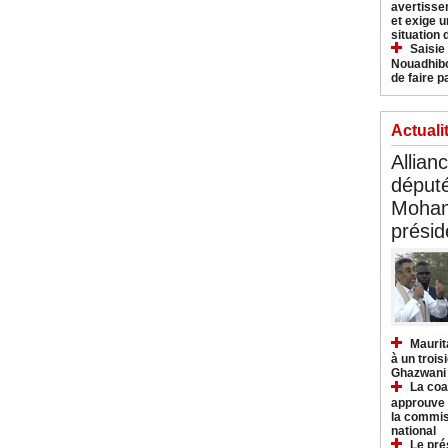
avertisse
et exige u
situation
Saisie
Nouadhibo
de faire p
Actuali
Allian
déput
Moham
présid
Maurit
à un trois
Ghazwani
La coa
approuve l
la commis
national
Le pré