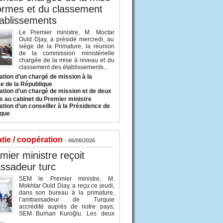
ormes et du classement
ablissements
Le Premier ministre, M. Moctar
Ould Djay, a présidé mercredi, au
siège de la Primature, la réunion
de la commission ministérielle
chargée de la mise à niveau et du
classement des établissements...
tion d’un chargé de mission à la
e de la République
tion d’un chargé de mission et de deux
s au cabinet du Premier ministre
tion d’un conseiller à la Présidence de
ique
tie / coopération
- 06/08/2026
mier ministre reçoit
ssadeur turc
SEM le Premier ministre, M.
Mokhtar Ould Diay, a reçu ce jeudi,
dans son bureau à la primature,
l’ambassadeur de Turquie
accrédité auprès de notre pays,
SEM Burhan Kuroğlu. Les deux
..