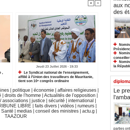
<
>
aux n
des ét
Nomina
Présidenc
Nomina
conseiller
Nomina
la Républ
Jeudi 23 Juillet 2026 - 19:33
 ,
Le Syndicat national de l’enseignement,
affilié à l’Union des travailleurs de Mauritanie,
diploma
tient son 10ᵉ congrès ordinaire
Le pre
mines
|
politique
|
économie
|
affaires religieuses
|
é
|
droits de l'homme
|
Actualités de l'opposition
|
l’amba
 associations
|
justice
|
sécurité
|
international
|
RIBUNE LIBRE
|
faits divers
|
vidéos
|
rumeurs
|
|
Santé
|
medias
|
conseil des ministres
|
actu.g
|
TAAZOUR
parties ont.