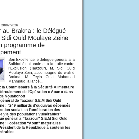
ur
-
28/07/2026
 au Brakna : le Délégué
 Sidi Ould Moulaye Zeine
un programme de
ppement
Son Excellence le délégué général à la
Solidarité nationale et à la Lutte contre
l’Exclusion (Taazour), M. Sidi Ould
Moulaye Zein, accompagné du wali d
Brakna, M. Teyib Ould Mohamed
Mahmoud, a lancé...
: la Commissaire à la Sécurité Alimentaire
 déroulement de l’Opération « Aoun » dans
 de Nouakchott
général de Taazour S.E.M Sidi Ould
ne : “249 milliards d’ouguiyas dépensés
ection sociale et l’amélioration des
de vie des populations vulnérables”
ué général à “Taazour” S.E.M Sidi Ould
ne : l’opération “Aoun” matérialise
 Président de la République à soutenir les
lnérables