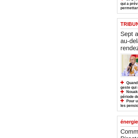
qui a pré
permettan
TRIBU
Sept 
au-del
rendez
Quand 
geste qui 
Nouakc
période d
Pour u
les pensio
énergie
Commu