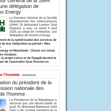
eur Général de la SMH
 une délégation de
s Energy
Le Directeur Général de la Société
Mauritanienne des Hydrocarbures
(SMH), Dr Mohamed Lemine Ould
Raghani, a reçu, ce mardi 4 août
2026, au siège de l’entreprise, une
délégation de Kosmos Energy...
ent de la numérisation des services de
 de leur intégration au portail « Mes
»
nergy en Mauritanie : l’heure est venue
es résultats
 le projet cuivre-or de Diaguili devient le
pari de l’australien Zeus Resources
de l'homme
- 06/08/2026
tion du président de la
ssion nationale des
 de l’homme
La Présidence de la République a
annoncé que, par décret publié ce
jeudi, M. Mohamed Mahmoud Ould
Dahi a été nommé président de la