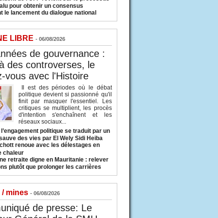
valu pour obtenir un consensus
t le lancement du dialogue national
NE LIBRE
- 06/08/2026
années de gouvernance :
à des controverses, le
-vous avec l'Histoire
Il est des périodes où le débat
politique devient si passionné qu'il
finit par masquer l'essentiel. Les
critiques se multiplient, les procès
d'intention s'enchaînent et les
réseaux sociaux...
l’engagement politique se traduit par un
sauve des vies par El Wely Sidi Heiba
hott renoue avec les délestages en
e chaleur
ne retraite digne en Mauritanie : relever
ns plutôt que prolonger les carrières
 / mines
- 06/08/2026
niqué de presse: Le