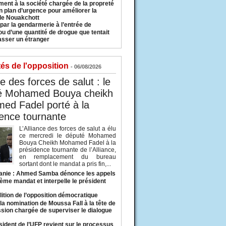
ment à la société chargée de la propreté
n plan d’urgence pour améliorer la
 de Nouakchott
 par la gendarmerie à l’entrée de
u d’une quantité de drogue que tentait
asser un étranger
tés de l'opposition
- 06/08/2026
ce des forces de salut : le
é Mohamed Bouya cheikh
ed Fadel porté à la
ence tournante
L’Alliance des forces de salut a élu
ce mercredi le député Mohamed
Bouya Cheikh Mohamed Fadel à la
présidence tournante de l’Alliance,
en remplacement du bureau
sortant dont le mandat a pris fin,...
anie : Ahmed Samba dénonce les appels
ième mandat et interpelle le président
lition de l’opposition démocratique
a nomination de Moussa Fall à la tête de
sion chargée de superviser le dialogue
sident de l’UFP revient sur le processus