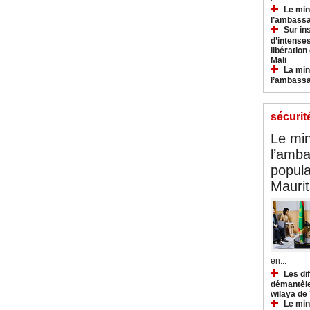
Le min
l’ambassa
Sur in
d’intense
libération
Mali
La min
l’ambass
sécurit
Le min
l’amba
popula
Maurit
en...
Les di
démantèle
wilaya de
Le min