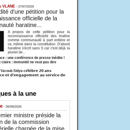
s VLANE
-
27/07/2026
ité d'une pétition pour la
ssance officielle de la
uté haratine...
A propos de cette pétition pour la
reconnaissance officielle des hratine
comme communauté à part entière et
ce, même dans la constitution. D'abord
haratine s'écrit sans S car c'est déjà la
pluriel de...
ce : une conférence de presse inédite !
t claire : immunité ne veut pas dire
acoub Sidya 𝗰𝗲́𝗹𝗲̀𝗯𝗿𝗲 𝟮𝟬 𝗮𝗻𝘀
𝗰𝗲 𝗲𝘁 𝗱’𝗲𝗻𝗴𝗮𝗴𝗲𝗺𝗲𝗻𝘁 𝗮𝘂 𝘀𝗲𝗿𝘃𝗶𝗰𝗲 𝗱𝗲
ues à la une
ue
- 06/08/2026
mier ministre préside la
n de la commission
érielle chargée de la mise