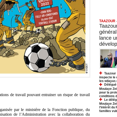
Taazo
TAAZOUR
Taazour
général
lance 
dévelo
Taazour 
inspecte le
les wilayas
Délégué 
Moulaye Zei
pour la prot
lations de travail pouvant entrainer un risque de travail
conditions 
Le délég
Moulaye Zei
l’intérêt du
organisée par le ministère de la Fonction publique, du
familles vu
isation de l’Administration avec la collaboration du