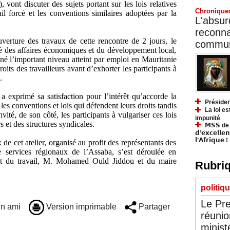
 vont discuter des sujets portant sur les lois relatives
Chronique
ail forcé et les conventions similaires adoptées par la
L'absurd
reconnai
verture des travaux de cette rencontre de 2 jours, le
communa
gé des affaires économiques et du développement local,
 l’important niveau atteint par emploi en Mauritanie
roits des travailleurs avant d’exhorter les participants à
.
a exprimé sa satisfaction pour l’intérêt qu’accorde la
Présiden
les conventions et lois qui défendent leurs droits tandis
La loi es
vité, de son côté, les participants à vulgariser ces lois
impunité
s et des structures syndicales.
𝗠𝗦𝗦 de Y
𝗱’𝗲𝘅𝗰𝗲𝗹𝗹𝗲
𝗹’𝗔𝗳𝗿𝗶𝗾𝘂𝗲 !
e cet atelier, organisé au profit des représentants des
e services régionaux de l’Assaba, s’est déroulée en
int du travail, M. Mohamed Ould Jiddou et du maire
Rubriq
politiq
Le Pre
n ami
Version imprimable
Partager
réunio
minist