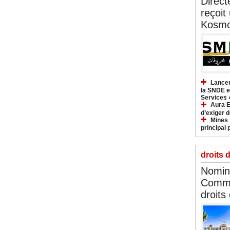
Direct
reçoit
Kosmo
Lancem
la SNDE et
Services 
Aura E
d’exiger d
Mines :
principal 
droits 
Nomina
Commi
droits