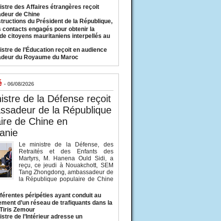
istre des Affaires étrangères reçoit
deur de Chine
structions du Président de la République,
s contacts engagés pour obtenir la
 de citoyens mauritaniens interpellés au
istre de l’Éducation reçoit en audience
adeur du Royaume du Maroc
é
- 06/08/2026
istre de la Défense reçoit
ssadeur de la République
ire de Chine en
anie
Le ministre de la Défense, des
Retraités et des Enfants des
Martyrs, M. Hanena Ould Sidi, a
reçu, ce jeudi à Nouakchott, SEM
Tang Zhongdong, ambassadeur de
la République populaire de Chine
fférentes péripéties ayant conduit au
ment d’un réseau de trafiquants dans la
 Tiris Zemour
istre de l’Intérieur adresse un