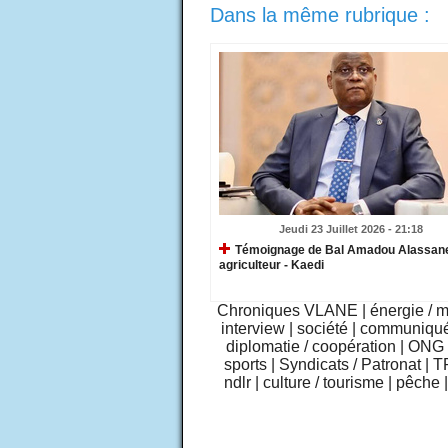
Dans la même rubrique :
Jeudi 23 Juillet 2026 - 21:18
​Témoignage de Bal Amadou Alassane
agriculteur - Kaedi
Chroniques VLANE
|
énergie / 
interview
|
société
|
communiqu
diplomatie / coopération
|
ONG /
sports
|
Syndicats / Patronat
|
T
ndlr
|
culture / tourisme
|
pêche