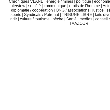
Chroniques VLANE
|
énergie / mines
|
politique
|
économi
interview
|
société
|
communiqué
|
droits de l'homme
|
Actu
diplomatie / coopération
|
ONG / associations
|
justice
|
sé
sports
|
Syndicats / Patronat
|
TRIBUNE LIBRE
|
faits div
ndlr
|
culture / tourisme
|
pêche
|
Santé
|
medias
|
conseil 
TAAZOUR