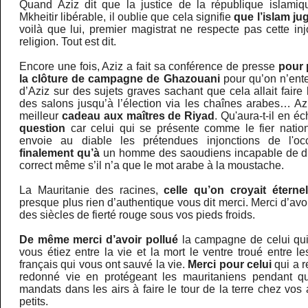
Quand Aziz dit que la justice de la république islamiq
Mkheitir libérable, il oublie que cela signifie
que l’islam ju
voilà que lui, premier magistrat ne respecte pas cette inj
religion. Tout est dit.
Encore une fois, Aziz a fait sa conférence de presse
pour 
la clôture de campagne de Ghazouani
pour qu’on n’ent
d’Aziz sur des sujets graves sachant que cela allait faire
des salons jusqu’à l’élection via les chaînes arabes… Az
meilleur
cadeau aux maîtres de Riyad
. Qu'aura-t-il en 
question
car celui qui se présente comme le fier nation
envoie au diable les prétendues injonctions de l'o
finalement qu’à
un homme des saoudiens incapable de di
correct même s’il n’a que le mot arabe à la moustache.
La Mauritanie des racines,
celle qu’on croyait éternel
presque plus rien d’authentique vous dit merci. Merci d’avo
des siècles de fierté rouge sous vos pieds froids.
De même merci d’avoir pollué
la campagne de celui qui
vous étiez entre la vie et la mort le ventre troué entre
français qui vous ont sauvé la vie.
Merci pour celui
qui a r
redonné vie en protégeant les mauritaniens pendant 
mandats dans les airs à faire le tour de la terre chez vos 
petits.