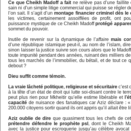
Ce que Cheikh Madoff a fait
ne relève pas d’une faillite
sain ni d’un simple litige commercial qui puisse se régler 
l’on sait. Il s’agit d’un
montage financier criminel dès le 
les victimes, certainement assoiffées de profit, ont po
puissance mystique de ce Cheikh Madoff
protégé appar
sommet du pouvoir.
Inutile de revenir sur la dynamique de l’affaire
mais com
d’une république islamique peut-il, au nom de l’islam, dire 
sinon laisser la justice suivre son cours alors que le Madoff
toute impunité pendant des années, ruinant des milliers de 
tous les marchés de l’immobilier, du bétail, et de tout ce qu
debout ?
Dieu suffit comme témoin.
La vraie lâcheté politique, religieuse et sécuritaire
c’est 
à la tête d’un état de droit qui lutte soi-disant contre le ter
peut plus rien pour Mkheitir qu’elle estime libérable et
l’é
capacité
de nuisance des fanatiques car Aziz déclare : 
200.000 citoyens sortir quand ils ont appris qu’il allait être l
Aziz oublie de dire
que quasiment tous les chefs de ce
prétendre défendre le prophète psl
, dont le Cheikh M
avec la justice pour escroquerie jusqu’au célèbre avocat