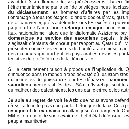
avant lui. A la différence de ses prédécesseurs,
il a eu l’
l’élite mauritanienne par la soif de privilèges indus, la cl
du déclassement
, les hommes d’affaires par les im
l’enfumage à tous les étages : d’abord des oulémas, qu’un 
de « banaveu », prêts à défendre tous les excès du pouvoi
parjure et de l’autre
une rhétorique cynique
pour tenir 
faux nationalisme alors que la diplomatie Azizienne par
domestique au service des saoudiens
depuis l’ind
s’agissait d’enfants de chœur par rapport au Qatar qu’il v
présenter comme les ennemis de l’unité arabo-musulma
des malheurs qui touchent les pays arabes dévastés par 
tentative de greffe forcée de la démocratie.
S’il a certainement raison à propos de l’implication du 
d’influence dans le monde arabe dévasté où les islamiste
marionnettes de puissances qui les dépassent,
comment 
saoudiens
premiers alliés des USA et d’Israël qui sont le
du malheur des palestiniens, les uns par le crime et les autr
Je suis au regret de voir le Aziz
que nous avons défend
réussir à tenir le pays que par la rhétorique du faux. On a 
cynique et de mauvaise foi
allant jusqu’à épargner le Ch
Mkheitir au nom de son devoir de chef d’état défenseur le
peuple mauritanien.