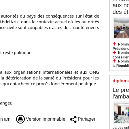
aux n
des ét
utorités du pays des conséquences sur l'état de 
delAziz, dans le contexte actuel où les autorités 
ice civile sont coupables d'actes de cruauté envers 
Nomina
Présidenc
 reste politique.
Nomina
conseiller
Nomina
la Républ
 aux organisations internationales et aux ONG 
 la détérioration de la santé du Président pour les 
diploma
qui entachent ce procès foncièrement politique.
Le pre
l’amba
anger.
n ami
Version imprimable
Partager
parties ont.