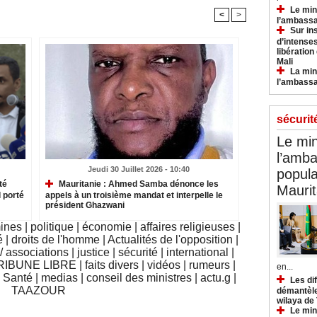
Le min
<
>
l’ambassa
Sur in
d’intense
libération
Mali
La min
l’ambass
sécurit
Le min
l’amba
Jeudi 30 Juillet 2026 - 10:40
popula
té
Mauritanie : Ahmed Samba dénonce les
Maurit
 porté
appels à un troisième mandat et interpelle le
président Ghazwani
mines
|
politique
|
économie
|
affaires religieuses
|
é
|
droits de l'homme
|
Actualités de l'opposition
|
 associations
|
justice
|
sécurité
|
international
|
RIBUNE LIBRE
|
faits divers
|
vidéos
|
rumeurs
|
en...
|
Santé
|
medias
|
conseil des ministres
|
actu.g
|
Les di
TAAZOUR
démantèle
wilaya de
Le min