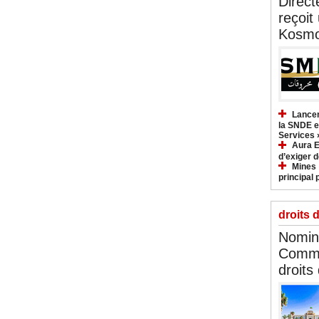
Direct
reçoit
Kosmo
Lancem
la SNDE et
Services 
Aura E
d’exiger d
Mines :
principal 
droits 
Nomina
Commi
droits