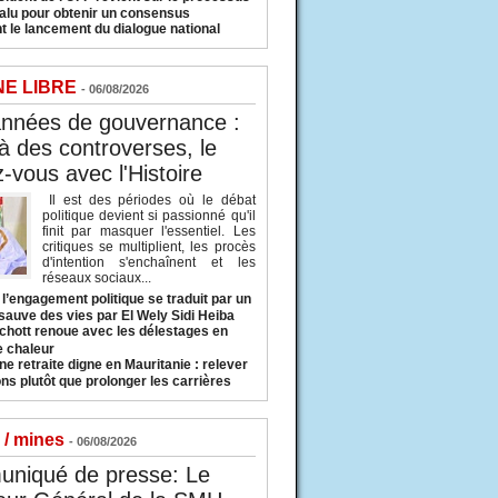
valu pour obtenir un consensus
t le lancement du dialogue national
NE LIBRE
- 06/08/2026
années de gouvernance :
à des controverses, le
-vous avec l'Histoire
Il est des périodes où le débat
politique devient si passionné qu'il
finit par masquer l'essentiel. Les
critiques se multiplient, les procès
d'intention s'enchaînent et les
réseaux sociaux...
l’engagement politique se traduit par un
sauve des vies par El Wely Sidi Heiba
hott renoue avec les délestages en
e chaleur
ne retraite digne en Mauritanie : relever
ns plutôt que prolonger les carrières
 / mines
- 06/08/2026
niqué de presse: Le