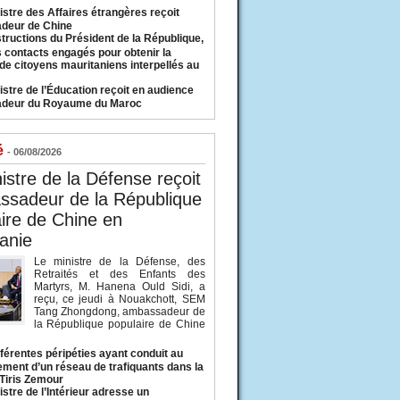
istre des Affaires étrangères reçoit
deur de Chine
structions du Président de la République,
s contacts engagés pour obtenir la
 de citoyens mauritaniens interpellés au
istre de l’Éducation reçoit en audience
adeur du Royaume du Maroc
é
- 06/08/2026
istre de la Défense reçoit
ssadeur de la République
ire de Chine en
anie
Le ministre de la Défense, des
Retraités et des Enfants des
Martyrs, M. Hanena Ould Sidi, a
reçu, ce jeudi à Nouakchott, SEM
Tang Zhongdong, ambassadeur de
la République populaire de Chine
fférentes péripéties ayant conduit au
ment d’un réseau de trafiquants dans la
 Tiris Zemour
istre de l’Intérieur adresse un