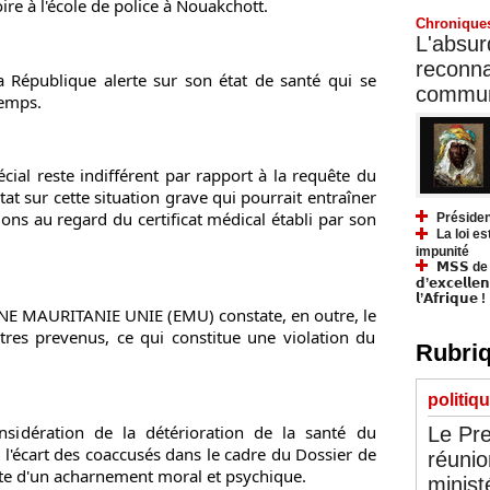
ire à l'école de police à Nouakchott.
Chronique
L'absurd
reconnai
a République alerte sur son état de santé qui se 
communa
temps.
cial reste indifférent par rapport à la requête du 
État sur cette situation grave qui pourrait entraîner 
ons au regard du certificat médical établi par son 
Présiden
La loi es
impunité
𝗠𝗦𝗦 de Y
𝗱’𝗲𝘅𝗰𝗲𝗹𝗹𝗲
𝗹’𝗔𝗳𝗿𝗶𝗾𝘂𝗲 !
MAURITANIE UNIE (EMU) constate, en outre, le 
tres prevenus, ce qui constitue une violation du 
Rubriq
politiq
idération de la détérioration de la santé du 
Le Pre
 l'écart des coaccusés dans le cadre du Dossier de 
réunio
nte d'un acharnement moral et psychique.
minist