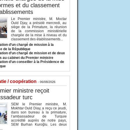
ormes et du classement
ablissements
Le Premier ministre, M. Moctar
Ould Djay, a présidé mercredi, au
siège de la Primature, la réunion
de la commission ministérielle
chargée de la mise à niveau et du
classement des établissements...
tion d’un chargé de mission à la
e de la République
tion d’un chargé de mission et de deux
s au cabinet du Premier ministre
tion d’un conseiller à la Présidence de
ique
tie / coopération
- 06/08/2026
mier ministre reçoit
ssadeur turc
SEM le Premier ministre, M.
Mokhtar Ould Diay, a reçu ce jeudi,
dans son bureau à la primature,
l’ambassadeur de Turquie
accrédité auprès de notre pays,
SEM Burhan Kuroğlu. Les deux
..