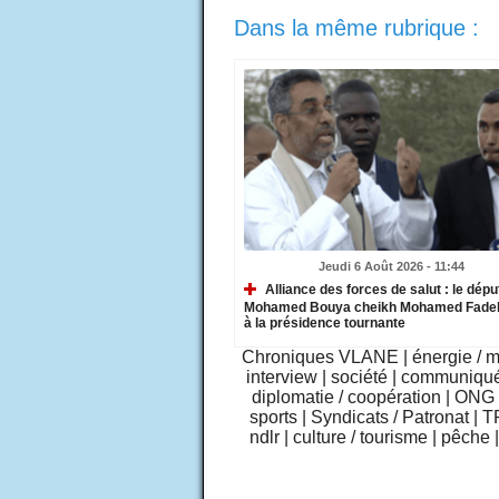
Dans la même rubrique :
Jeudi 6 Août 2026 - 11:44
Alliance des forces de salut : le dépu
Mohamed Bouya cheikh Mohamed Fadel
à la présidence tournante
Chroniques VLANE
|
énergie / 
interview
|
société
|
communiqu
diplomatie / coopération
|
ONG /
sports
|
Syndicats / Patronat
|
T
ndlr
|
culture / tourisme
|
pêche