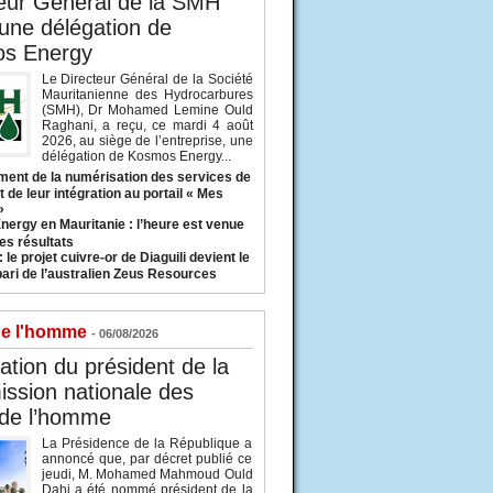
eur Général de la SMH
 une délégation de
s Energy
Le Directeur Général de la Société
Mauritanienne des Hydrocarbures
(SMH), Dr Mohamed Lemine Ould
Raghani, a reçu, ce mardi 4 août
2026, au siège de l’entreprise, une
délégation de Kosmos Energy...
ent de la numérisation des services de
 de leur intégration au portail « Mes
»
nergy en Mauritanie : l’heure est venue
es résultats
 le projet cuivre-or de Diaguili devient le
pari de l’australien Zeus Resources
de l'homme
- 06/08/2026
tion du président de la
ssion nationale des
 de l’homme
La Présidence de la République a
annoncé que, par décret publié ce
jeudi, M. Mohamed Mahmoud Ould
Dahi a été nommé président de la