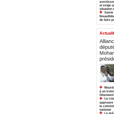
avertisse
et exige u
situation
Saisie
Nouadhibo
de faire p
Actuali
Allian
déput
Moham
présid
Maurit
à un trois
Ghazwani
La coa
approuve l
la commis
national
Le pré