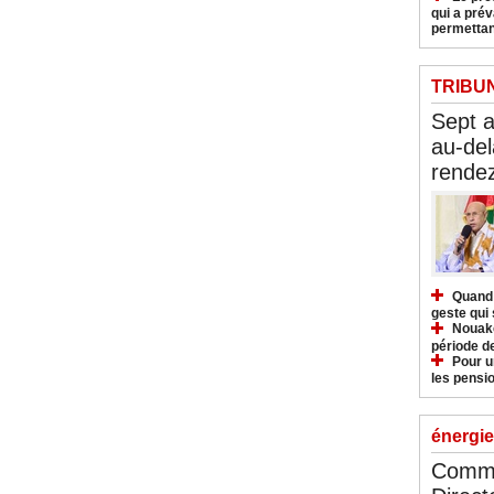
qui a pré
permettan
TRIBU
Sept 
au-del
rendez
Quand 
geste qui 
Nouakc
période d
Pour u
les pensio
énergie
Commu