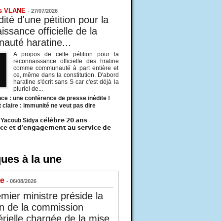
s VLANE
-
27/07/2026
ité d'une pétition pour la
ssance officielle de la
uté haratine...
A propos de cette pétition pour la
reconnaissance officielle des hratine
comme communauté à part entière et
ce, même dans la constitution. D'abord
haratine s'écrit sans S car c'est déjà la
pluriel de...
ce : une conférence de presse inédite !
t claire : immunité ne veut pas dire
acoub Sidya 𝗰𝗲́𝗹𝗲̀𝗯𝗿𝗲 𝟮𝟬 𝗮𝗻𝘀
𝗰𝗲 𝗲𝘁 𝗱’𝗲𝗻𝗴𝗮𝗴𝗲𝗺𝗲𝗻𝘁 𝗮𝘂 𝘀𝗲𝗿𝘃𝗶𝗰𝗲 𝗱𝗲
ues à la une
ue
- 06/08/2026
mier ministre préside la
n de la commission
érielle chargée de la mise