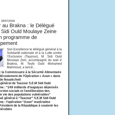
ur
-
28/07/2026
 au Brakna : le Délégué
 Sidi Ould Moulaye Zeine
un programme de
ppement
Son Excellence le délégué général à la
Solidarité nationale et à la Lutte contre
l’Exclusion (Taazour), M. Sidi Ould
Moulaye Zein, accompagné du wali d
Brakna, M. Teyib Ould Mohamed
Mahmoud, a lancé...
: la Commissaire à la Sécurité Alimentaire
 déroulement de l’Opération « Aoun » dans
 de Nouakchott
général de Taazour S.E.M Sidi Ould
ne : “249 milliards d’ouguiyas dépensés
ection sociale et l’amélioration des
de vie des populations vulnérables”
ué général à “Taazour” S.E.M Sidi Ould
ne : l’opération “Aoun” matérialise
 Président de la République à soutenir les
lnérables