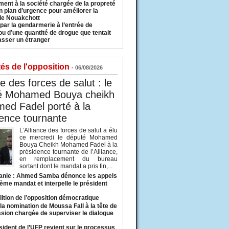
ment à la société chargée de la propreté
n plan d’urgence pour améliorer la
 de Nouakchott
 par la gendarmerie à l’entrée de
u d’une quantité de drogue que tentait
asser un étranger
tés de l'opposition
- 06/08/2026
ce des forces de salut : le
é Mohamed Bouya cheikh
ed Fadel porté à la
ence tournante
L’Alliance des forces de salut a élu
ce mercredi le député Mohamed
Bouya Cheikh Mohamed Fadel à la
présidence tournante de l’Alliance,
en remplacement du bureau
sortant dont le mandat a pris fin,...
anie : Ahmed Samba dénonce les appels
ième mandat et interpelle le président
lition de l’opposition démocratique
a nomination de Moussa Fall à la tête de
sion chargée de superviser le dialogue
sident de l’UFP revient sur le processus