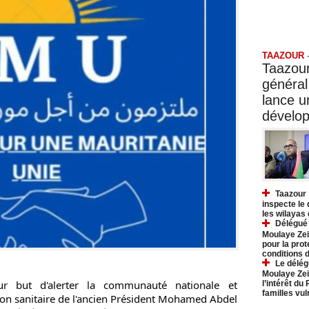
Taazo
TAAZOUR
Taazour
général
lance 
dévelo
Taazour 
inspecte le
les wilayas
Délégué 
Moulaye Zei
pour la prot
conditions 
Le délég
Moulaye Zei
 but d'alerter la communauté nationale et 
l’intérêt du
familles vu
tion sanitaire de l'ancien Président Mohamed Abdel 