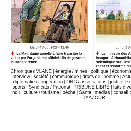
Mardi 4 Août 2026 - 12:40
Lundi 3 A
La Mauritanie appelle à faire transiter la
Le ministre des A
zakat par l’organisme officiel afin de garantir
inaugure à Nouadhib
la transparence
scientifique sur l’inst
zakat et s’informe d
institutions relevant
Chroniques VLANE
|
énergie / mines
|
politique
|
économi
interview
|
société
|
communiqué
|
droits de l'homme
|
Actu
diplomatie / coopération
|
ONG / associations
|
justice
|
sé
sports
|
Syndicats / Patronat
|
TRIBUNE LIBRE
|
faits div
ndlr
|
culture / tourisme
|
pêche
|
Santé
|
medias
|
conseil 
TAAZOUR