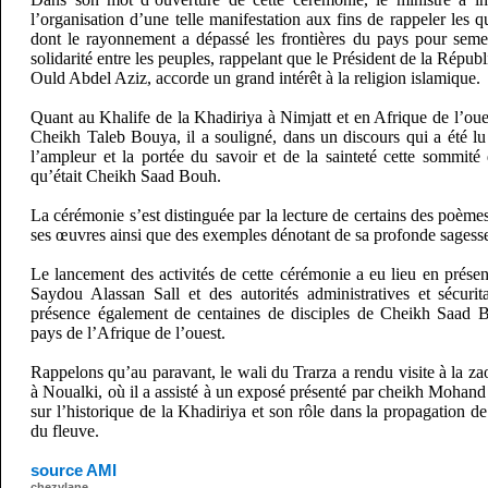
l’organisation d’une telle manifestation aux fins de rappeler les 
dont le rayonnement a dépassé les frontières du pays pour semer l
solidarité entre les peuples, rappelant que le Président de la Ré
Ould Abdel Aziz, accorde un grand intérêt à la religion islamique.
Quant au Khalife de la Khadiriya à Nimjatt et en Afrique de l’o
Cheikh Taleb Bouya, il a souligné, dans un discours qui a été lu 
l’ampleur et la portée du savoir et de la sainteté cette sommité
qu’était Cheikh Saad Bouh.
La cérémonie s’est distinguée par la lecture de certains des poèmes
ses œuvres ainsi que des exemples dénotant de sa profonde sagess
Le lancement des activités de cette cérémonie a eu lieu en prése
Saydou Alassan Sall et des autorités administratives et sécurit
présence également de centaines de disciples de Cheikh Saad B
pays de l’Afrique de l’ouest.
Rappelons qu’au paravant, le wali du Trarza a rendu visite à la 
à Noualki, où il a assisté à un exposé présenté par cheikh Mohan
sur l’historique de la Khadiriya et son rôle dans la propagation de
du fleuve.
source AMI
chezvlane