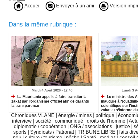
Accueil
Envoyer à un ami
Version impr
Dans la même rubrique :
Mardi 4 Août 2026 - 12:40
Lundi 3 A
La Mauritanie appelle à faire transiter la
Le ministre des A
zakat par l’organisme officiel afin de garantir
inaugure à Nouadhib
la transparence
scientifique sur l’inst
zakat et s’informe d
institutions relevant
Chroniques VLANE
|
énergie / mines
|
politique
|
économi
interview
|
société
|
communiqué
|
droits de l'homme
|
Actu
diplomatie / coopération
|
ONG / associations
|
justice
|
sé
sports
|
Syndicats / Patronat
|
TRIBUNE LIBRE
|
faits div
ndlr
|
culture / tourisme
|
pêche
|
Santé
|
medias
|
conseil 