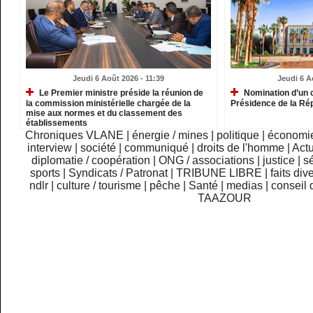
Jeudi 6 Août 2026 - 11:39
Jeudi 6 A
Le Premier ministre préside la réunion de
Nomination d’un c
la commission ministérielle chargée de la
Présidence de la Ré
mise aux normes et du classement des
établissements
Chroniques VLANE
|
énergie / mines
|
politique
|
économi
interview
|
société
|
communiqué
|
droits de l'homme
|
Actu
diplomatie / coopération
|
ONG / associations
|
justice
|
sé
sports
|
Syndicats / Patronat
|
TRIBUNE LIBRE
|
faits div
ndlr
|
culture / tourisme
|
pêche
|
Santé
|
medias
|
conseil 
TAAZOUR