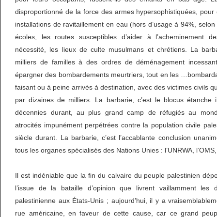
disproportionné de la force des armes hypersophistiquées, pour 
installations de ravitaillement en eau (hors d’usage à 94%, selon
écoles, les routes susceptibles d’aider à l’acheminement d
nécessité, les lieux de culte musulmans et chrétiens. La barb
milliers de familles à des ordres de déménagement incessant
épargner des bombardements meurtriers, tout en les …bombar
faisant ou à peine arrivés à destination, avec des victimes civils q
par dizaines de milliers. La barbarie, c’est le blocus étanche
décennies durant, au plus grand camp de réfugiés au mond
atrocités impunément perpétrées contre la population civile pales
siècle durant. La barbarie, c’est l’accablante conclusion unanim
tous les organes spécialisés des Nations Unies : l’UNRWA, l’OMS
Il est indéniable que la fin du calvaire du peuple palestinien dé
l’issue de la bataille d’opinion que livrent vaillamment les
palestinienne aux États-Unis ; aujourd’hui, il y a vraisemblable
rue américaine, en faveur de cette cause, car ce grand peupl