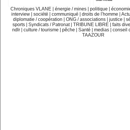
Chroniques VLANE
|
énergie / mines
|
politique
|
économi
interview
|
société
|
communiqué
|
droits de l'homme
|
Actu
diplomatie / coopération
|
ONG / associations
|
justice
|
sé
sports
|
Syndicats / Patronat
|
TRIBUNE LIBRE
|
faits div
ndlr
|
culture / tourisme
|
pêche
|
Santé
|
medias
|
conseil 
TAAZOUR