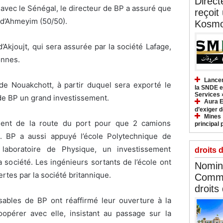
Direct
avec le Sénégal, le directeur de BP a assuré que
reçoit
 d’Ahmeyim (50/50).
Kosmo
 d’Akjoujt, qui sera assurée par la société Lafage,
onnes.
Lancem
t de Nouakchott, à partir duquel sera exporté le
la SNDE et
Services 
 de BP un grand investissement.
Aura E
d’exiger d
Mines :
ement de la route du port pour que 2 camions
principal 
c. BP a aussi appuyé l’école Polytechnique de
laboratoire de Physique, un investissement
droits 
a société. Les ingénieurs sortants de l’école ont
Nomina
rtes par la société britannique.
Commi
droits
nsables de BP ont réaffirmé leur ouverture à la
coopérer avec elle, insistant au passage sur la