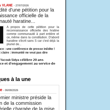
s VLANE
-
27/07/2026
ité d'une pétition pour la
ssance officielle de la
uté haratine...
A propos de cette pétition pour la
reconnaissance officielle des hratine
comme communauté à part entière et
ce, même dans la constitution. D'abord
haratine s'écrit sans S car c'est déjà la
pluriel de...
ce : une conférence de presse inédite !
t claire : immunité ne veut pas dire
acoub Sidya 𝗰𝗲́𝗹𝗲̀𝗯𝗿𝗲 𝟮𝟬 𝗮𝗻𝘀
𝗰𝗲 𝗲𝘁 𝗱’𝗲𝗻𝗴𝗮𝗴𝗲𝗺𝗲𝗻𝘁 𝗮𝘂 𝘀𝗲𝗿𝘃𝗶𝗰𝗲 𝗱𝗲
ues à la une
ue
- 06/08/2026
mier ministre préside la
n de la commission
érielle chargée de la mise