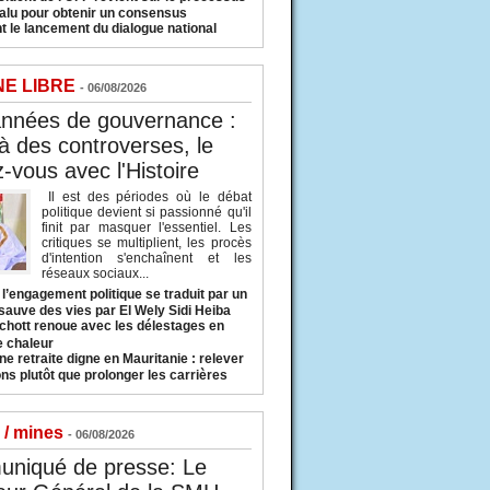
valu pour obtenir un consensus
t le lancement du dialogue national
NE LIBRE
- 06/08/2026
années de gouvernance :
à des controverses, le
-vous avec l'Histoire
Il est des périodes où le débat
politique devient si passionné qu'il
finit par masquer l'essentiel. Les
critiques se multiplient, les procès
d'intention s'enchaînent et les
réseaux sociaux...
l’engagement politique se traduit par un
sauve des vies par El Wely Sidi Heiba
hott renoue avec les délestages en
e chaleur
ne retraite digne en Mauritanie : relever
ns plutôt que prolonger les carrières
 / mines
- 06/08/2026
niqué de presse: Le