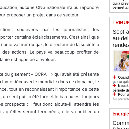
qui a pré
éducation, aucune ONG nationale n’a pu répondre
permettan
pour proposer un projet dans ce secteur.
TRIBU
tions soulevées par les journalistes, les
Sept 
orter certains éclaircissements. C’est ainsi que
au-del
rendez
tanie va tirer du gaz, le directeur de la société a
 des actions. Le pays va beaucoup profiter de
tanie est appelée à évoluer.
e du gisement « OCRA 1 » qui avait été présenté
Quand 
tante découverte mondiale dans ce domaine, le
geste qui 
Nouakc
nce, tout en reconnaissant l’importance de cette
période d
Pour u
 un seul puis a été foré et le bateau est toujours
les pensio
es prospects ; il faut donc ajoute-il, attendre les
s qu’elles seront terminées, elle va publier un
énergie
Commu