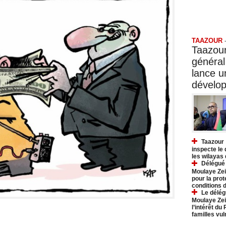
Taazo
TAAZOUR
Taazour
général
lance 
dévelo
Taazour 
inspecte le
les wilayas
Délégué 
Moulaye Zei
pour la prot
conditions 
Le délég
Moulaye Zei
l’intérêt du
familles vu