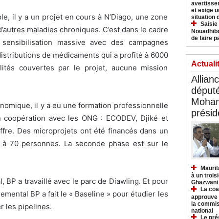
avertisse
et exige u
le, il y a un projet en cours à N’Diago, une zone
situation
Saisie
d’autres maladies chroniques. C’est dans le cadre
Nouadhibo
de faire p
 sensibilisation massive avec des campagnes
stributions de médicaments qui a profité à 6000
Actuali
lités couvertes par le projet, aucune mission
Allian
déput
Moham
omique, il y a eu une formation professionnelle
présid
 coopération avec les ONG : ECODEV, Djiké et
ffre. Des microprojets ont été financés dans un
é à 70 personnes. La seconde phase est sur le
Maurit
à un trois
BP a travaillé avec le parc de Diawling. Et pour
Ghazwani
La coa
mental BP a fait le « Baseline » pour étudier les
approuve l
la commis
 les pipelines.
national
Le pré