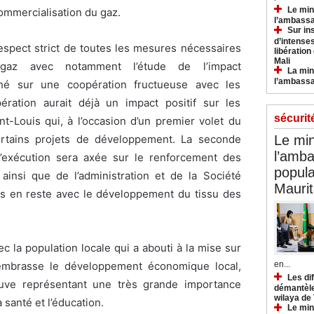
Le min
commercialisation du gaz.
l’ambassa
Sur in
d’intense
respect strict de toutes les mesures nécessaires
libération
Mali
u gaz avec notamment l’étude de l’impact
La min
l’ambass
hé sur une coopération fructueuse avec les
ération aurait déjà un impact positif sur les
sécurit
-Louis qui, à l’occasion d’un premier volet du
Le min
rtains projets de développement. La seconde
l’amba
’exécution sera axée sur le renforcement des
popula
ainsi que de l’administration et de la Société
Maurit
pas en reste avec le développement du tissu des
c la population locale qui a abouti à la mise sur
en...
 embrasse le développement économique local,
Les di
leuve représentant une très grande importance
démantèle
wilaya de
a santé et l’éducation.
Le min