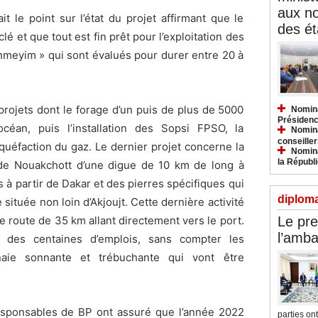
aux n
t le point sur l’état du projet affirmant que le
des ét
 et que tout est fin prêt pour l’exploitation des
hmeyim » qui sont évalués pour durer entre 20 à
rojets dont le forage d’un puis de plus de 5000
Nomina
Présidenc
céan, puis l’installation des Sopsi FPSO, la
Nomina
conseiller
liquéfaction du gaz. Le dernier projet concerne la
Nomina
la Républ
 de Nouakchott d’une digue de 10 km de long à
és à partir de Dakar et des pierres spécifiques qui
diploma
 située non loin d’Akjoujt. Cette dernière activité
Le pre
e route de 35 km allant directement vers le port.
l’amba
 des centaines d’emplois, sans compter les
ie sonnante et trébuchante qui vont être
responsables de BP ont assuré que l’année 2022
parties ont.