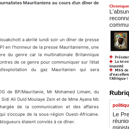
journalistes Mauritaniens au cours d’un dîner de
Chronique
L'absurd
reconnai
communa
ouakchott a abrité lundi soir un dîner de presse
BP) en l’honneur de la presse Mauritanienne, une
ière du genre car la multinationale Britannique
Présiden
ontres de ce genre pour communiquer sur l’état
La loi es
impunité
’exploitation du gaz Mauritanien qui sera
𝗠𝗦𝗦 de Y
𝗱’𝗲𝘅𝗰𝗲𝗹𝗹𝗲
𝗹’𝗔𝗳𝗿𝗶𝗾𝘂𝗲 !
 DG de BP/Mauritanie, Mr Mohamed Limam, du
Rubriq
r Sidi Ali Ould Moulaye Zein et de Mme Ayana Mc
politiq
chargée de la communication et des affaires
Le Pre
qui s’occupe de la sous-région Ouest-Africaine.
réunio
blogueurs étaient conviés à ce dîner.
minist