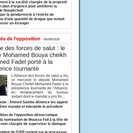
ment à la société chargée de la propreté
n plan d’urgence pour améliorer la
 de Nouakchott
 par la gendarmerie à l’entrée de
u d’une quantité de drogue que tentait
asser un étranger
tés de l'opposition
- 06/08/2026
ce des forces de salut : le
é Mohamed Bouya cheikh
ed Fadel porté à la
ence tournante
L’Alliance des forces de salut a élu
ce mercredi le député Mohamed
Bouya Cheikh Mohamed Fadel à la
présidence tournante de l’Alliance,
en remplacement du bureau
sortant dont le mandat a pris fin,...
anie : Ahmed Samba dénonce les appels
ième mandat et interpelle le président
lition de l’opposition démocratique
a nomination de Moussa Fall à la tête de
sion chargée de superviser le dialogue
sident de l’UFP revient sur le processus