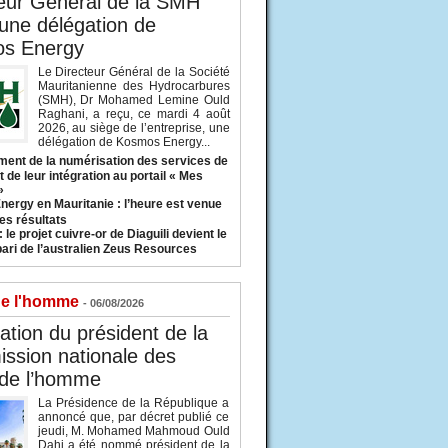
eur Général de la SMH
 une délégation de
s Energy
Le Directeur Général de la Société
Mauritanienne des Hydrocarbures
(SMH), Dr Mohamed Lemine Ould
Raghani, a reçu, ce mardi 4 août
2026, au siège de l’entreprise, une
délégation de Kosmos Energy...
ent de la numérisation des services de
 de leur intégration au portail « Mes
»
nergy en Mauritanie : l’heure est venue
es résultats
 le projet cuivre-or de Diaguili devient le
pari de l’australien Zeus Resources
de l'homme
- 06/08/2026
tion du président de la
ssion nationale des
 de l’homme
La Présidence de la République a
annoncé que, par décret publié ce
jeudi, M. Mohamed Mahmoud Ould
Dahi a été nommé président de la