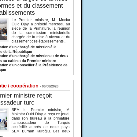
ormes et du classement
ablissements
Le Premier ministre, M. Moctar
Ould Djay, a présidé mercredi, au
siège de la Primature, la réunion
de la commission ministérielle
chargée de la mise à niveau et du
classement des établissements...
tion d’un chargé de mission à la
e de la République
tion d’un chargé de mission et de deux
s au cabinet du Premier ministre
tion d’un conseiller à la Présidence de
ique
tie / coopération
- 06/08/2026
mier ministre reçoit
ssadeur turc
SEM le Premier ministre, M.
Mokhtar Ould Diay, a reçu ce jeudi,
dans son bureau à la primature,
l’ambassadeur de Turquie
accrédité auprès de notre pays,
SEM Burhan Kuroğlu. Les deux
..