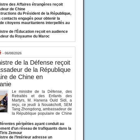
istre des Affaires étrangères reçoit
deur de Chine
structions du Président de la République,
s contacts engagés pour obtenir la
 de citoyens mauritaniens interpellés au
istre de l’Éducation reçoit en audience
adeur du Royaume du Maroc
é
- 06/08/2026
istre de la Défense reçoit
ssadeur de la République
ire de Chine en
anie
Le ministre de la Défense, des
Retraités et des Enfants des
Martyrs, M. Hanena Ould Sidi, a
reçu, ce jeudi à Nouakchott, SEM
Tang Zhongdong, ambassadeur de
la République populaire de Chine
fférentes péripéties ayant conduit au
ment d’un réseau de trafiquants dans la
 Tiris Zemour
istre de l’Intérieur adresse un