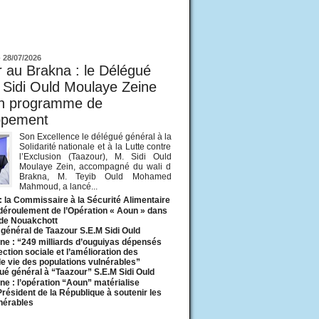
ur
-
28/07/2026
 au Brakna : le Délégué
 Sidi Ould Moulaye Zeine
un programme de
ppement
Son Excellence le délégué général à la
Solidarité nationale et à la Lutte contre
l’Exclusion (Taazour), M. Sidi Ould
Moulaye Zein, accompagné du wali d
Brakna, M. Teyib Ould Mohamed
Mahmoud, a lancé...
: la Commissaire à la Sécurité Alimentaire
 déroulement de l’Opération « Aoun » dans
 de Nouakchott
général de Taazour S.E.M Sidi Ould
ne : “249 milliards d’ouguiyas dépensés
ection sociale et l’amélioration des
de vie des populations vulnérables”
ué général à “Taazour” S.E.M Sidi Ould
ne : l’opération “Aoun” matérialise
 Président de la République à soutenir les
lnérables