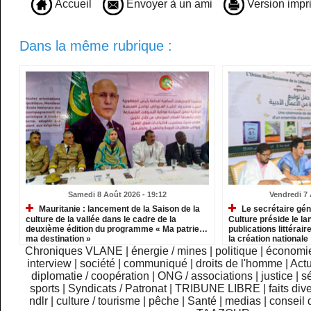
Accueil
Envoyer à un ami
Version impr
Dans la même rubrique :
Samedi 8 Août 2026 - 19:12
Vendredi 7 
Mauritanie : lancement de la Saison de la
Le secrétaire gén
culture de la vallée dans le cadre de la
Culture préside le l
deuxième édition du programme « Ma patrie…
publications littérair
ma destination »
la création nationale
Chroniques VLANE
|
énergie / mines
|
politique
|
économi
interview
|
société
|
communiqué
|
droits de l'homme
|
Actu
diplomatie / coopération
|
ONG / associations
|
justice
|
sé
sports
|
Syndicats / Patronat
|
TRIBUNE LIBRE
|
faits div
ndlr
|
culture / tourisme
|
pêche
|
Santé
|
medias
|
conseil 