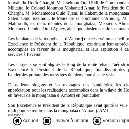
le wali du Hodh Charghi, M. Isselmou Ould Sidi, le Commandan
Militaire, le Colonel Idoumou Mohamed Amar, le Président du 
Charghi, M. Mohamedou Ould Tijani, le Hakem de la moughat
Salem Ould Isselmou, le Maire de sa commune d’Amourj, 
Mahfoudh, les deux députés de la moughataa, Messieurs Ahm
Mohamed Lemine Ould Aguey, ainsi que plusieurs cadres et notabl
Les habitants de la moughataa d’Amourj ont réservé un accueil p
Excellence le Président de la République, exprimant leur apprécia
accomplies en faveur de la moughataa, et leur aspiration à da
services à l’avenir.
Les citoyens se sont alignés le long de la route reliant l’aérod
Excellence le Président de la République, brandissant des 
banderoles portant des messages de bienvenue à cette visite.
Dans leurs slogans et les messages des banderoles, les ci
appréciation pour les réalisations accomplies dans la wilaya du H
en faveur de la moughataa d’Amourj en particulier.
Son Excellence le Président de la République avait quitté la vill
midi pour se rendre dans la moughataa d’Amourj. AMI
chezvlane
Accueil
Envoyer à un ami
Version impr