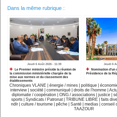
Dans la même rubrique :
Jeudi 6 Août 2026 - 11:39
Jeudi 6 A
Le Premier ministre préside la réunion de
Nomination d’un c
la commission ministérielle chargée de la
Présidence de la Ré
mise aux normes et du classement des
établissements
Chroniques VLANE
|
énergie / mines
|
politique
|
économi
interview
|
société
|
communiqué
|
droits de l'homme
|
Actu
diplomatie / coopération
|
ONG / associations
|
justice
|
sé
sports
|
Syndicats / Patronat
|
TRIBUNE LIBRE
|
faits div
ndlr
|
culture / tourisme
|
pêche
|
Santé
|
medias
|
conseil 
TAAZOUR