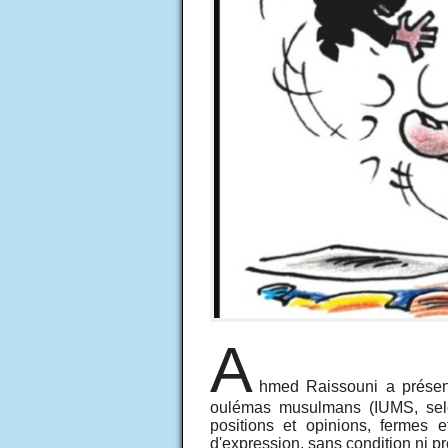
A
hmed Raissouni a présent
oulémas musulmans (IUMS, sel
positions et opinions, fermes e
d'expression, sans condition ni p