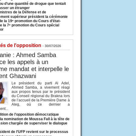
u d’une quantité de drogue que tentait
asser un étranger
nistres de la Défense et de
ement supérieur président la cérémonie
de la 19ᵉ promotion du Cours d’état-
e la 7ᵉ promotion du Cours spécial
or
tés de l'opposition
- 30/07/2026
tanie : Ahmed Samba
e les appels à un
ème mandat et interpelle le
dent Ghazwani
Le président du parti Al Adel,
Ahmed Samba, a vivement réagi
aux propos tenus par le président
du Conseil régional du Brakna lors
de l’accueil de la Première Dame à
Aleg, où ce dernier a
nt...
lition de l’opposition démocratique
a nomination de Moussa Fall à la tête de
sion chargée de superviser le dialogue
sident de l’UFP revient sur le processus