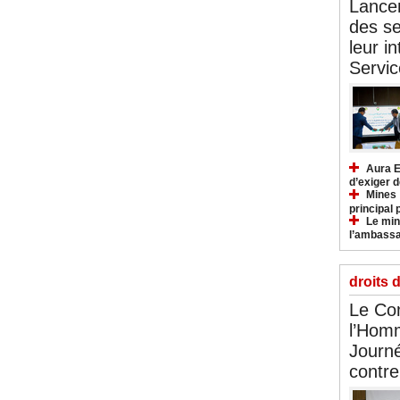
Lancem
des se
leur i
Servic
Aura E
d’exiger d
Mines :
principal 
Le mini
l’ambassa
droits 
Le Com
l’Hom
Journé
contre