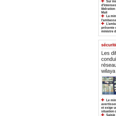
Sur in
d’intense
libération
Mali
La min
l’ambass
L’amba
présente 
ministre d
sécurit
Les di
condu
réseau
wilaya
Le min
avertisse
et exige u
situation
Saisie