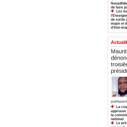
Nouadhibo
de faire p
Les mi
l’Enseign
de sortie 
major et d
d’état-maj
Actuali
Mauri
dénonc
troisi
prési
publiqueme
La coa
approuve l
la commis
national
Le pré