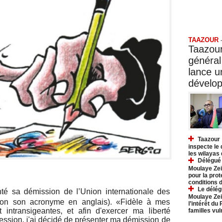
Taazo
TAAZOUR
Taazour
général
lance 
dévelo
Taazour 
inspecte le
les wilayas
Délégué 
Moulaye Zei
pour la prot
conditions 
Le délég
é sa démission de l’Union internationale des
Moulaye Zei
on son acronyme en anglais). «Fidèle à mes
l’intérêt du
t intransigeantes, et afin d'exercer ma liberté
familles vu
ression, j'ai décidé de présenter ma démission de