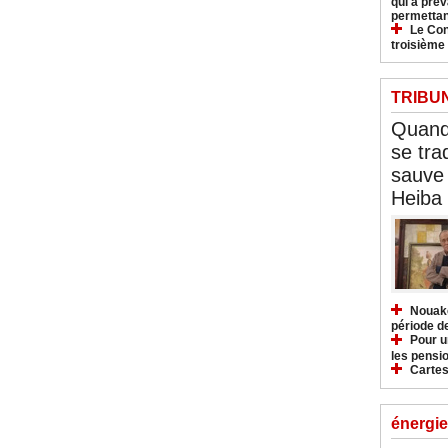
qui a pré
permettan
Le Con
troisième
TRIBU
Quand 
se tra
sauve 
Heiba
Nouakc
période d
Pour u
les pensio
Cartes
énergie