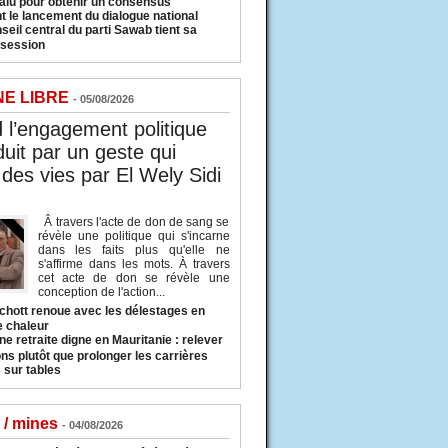
valu pour obtenir un consensus
t le lancement du dialogue national
seil central du parti Sawab tient sa
 session
NE LIBRE
- 05/08/2026
l’engagement politique
duit par un geste qui
des vies par El Wely Sidi
Â travers l'acte de don de sang se
révèle une politique qui s'incarne
dans les faits plus qu'elle ne
s'affirme dans les mots. À travers
cet acte de don se révèle une
conception de l'action...
hott renoue avec les délestages en
e chaleur
ne retraite digne en Mauritanie : relever
ns plutôt que prolonger les carrières
 sur tables
 / mines
- 04/08/2026