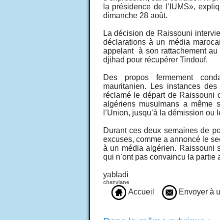
la présidence de l’IUMS», expl
dimanche 28 août.
La décision de Raissouni intervi
déclarations à un média marocain
appelant à son rattachement au 
djihad pour récupérer Tindouf.
Des propos fermement conda
mauritanien. Les instances de
réclamé le départ de Raissouni 
algériens musulmans a même su
l’Union, jusqu’à la démission ou
Durant ces deux semaines de pol
excuses, comme a annoncé le sec
à un média algérien. Raissouni s
qui n’ont pas convaincu la partie 
yabladi
chezvlane
Accueil
Envoyer à u