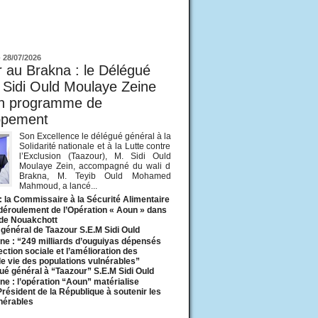
ur
-
28/07/2026
 au Brakna : le Délégué
 Sidi Ould Moulaye Zeine
un programme de
ppement
Son Excellence le délégué général à la
Solidarité nationale et à la Lutte contre
l’Exclusion (Taazour), M. Sidi Ould
Moulaye Zein, accompagné du wali d
Brakna, M. Teyib Ould Mohamed
Mahmoud, a lancé...
: la Commissaire à la Sécurité Alimentaire
 déroulement de l’Opération « Aoun » dans
 de Nouakchott
général de Taazour S.E.M Sidi Ould
ne : “249 milliards d’ouguiyas dépensés
ection sociale et l’amélioration des
de vie des populations vulnérables”
ué général à “Taazour” S.E.M Sidi Ould
ne : l’opération “Aoun” matérialise
 Président de la République à soutenir les
lnérables