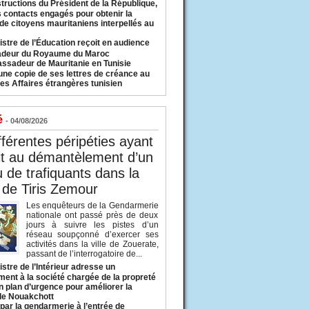
structions du Président de la République,
s contacts engagés pour obtenir la
 de citoyens mauritaniens interpellés au
istre de l’Éducation reçoit en audience
adeur du Royaume du Maroc
ssadeur de Mauritanie en Tunisie
une copie de ses lettres de créance au
es Affaires étrangères tunisien
é
- 04/08/2026
fférentes péripéties ayant
it au démantèlement d’un
 de trafiquants dans la
 de Tiris Zemour
Les enquêteurs de la Gendarmerie
nationale ont passé près de deux
jours à suivre les pistes d’un
réseau soupçonné d’exercer ses
activités dans la ville de Zouerate,
passant de l’interrogatoire de...
istre de l’Intérieur adresse un
ment à la société chargée de la propreté
n plan d’urgence pour améliorer la
 de Nouakchott
 par la gendarmerie à l’entrée de