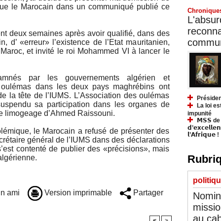
ique le Marocain dans un communiqué publié ce
Chronique
L'absurd
reconnai
ent deux semaines après avoir qualifié, dans des
communa
, d’ «erreur» l’existence de l’Etat mauritanien,
Maroc, et invité le roi Mohammed VI à lancer le
mnés par les gouvernements algérien et
s oulémas dans les deux pays maghrébins ont
de la tête de l’IUMS. L’Association des oulémas
Présiden
spendu sa participation dans les organes de
La loi es
 le limogeage d’Ahmed Raissouni.
impunité
𝗠𝗦𝗦 de Y
𝗱’𝗲𝘅𝗰𝗲𝗹𝗹𝗲
émique, le Marocain a refusé de présenter des
𝗹’𝗔𝗳𝗿𝗶𝗾𝘂𝗲 !
rétaire général de l’IUMS dans des déclarations
’est contenté de publier des «précisions», mais
Rubriq
algérienne.
politiq
n ami
Version imprimable
Partager
Nomina
missio
au cab
<
>