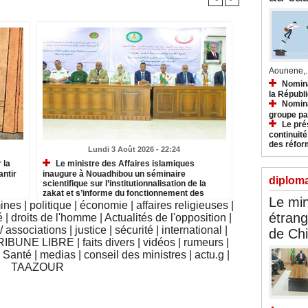
Aounene,..
Nomina
la Républ
Nomina
groupe pa
Le prés
continuité
des réfor
Lundi 3 Août 2026 - 22:24
 la
Le ministre des Affaires islamiques
antir
inaugure à Nouadhibou un séminaire
diploma
scientifique sur l’institutionnalisation de la
zakat et s’informe du fonctionnement des
Le min
institutions relevant du secteur
mines
|
politique
|
économie
|
affaires religieuses
|
étrang
é
|
droits de l'homme
|
Actualités de l'opposition
|
 associations
|
justice
|
sécurité
|
international
|
de Ch
RIBUNE LIBRE
|
faits divers
|
vidéos
|
rumeurs
|
|
Santé
|
medias
|
conseil des ministres
|
actu.g
|
TAAZOUR