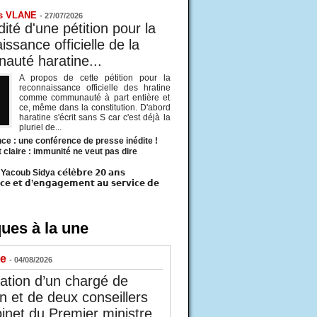
s VLANE
-
27/07/2026
ité d'une pétition pour la
ssance officielle de la
uté haratine...
A propos de cette pétition pour la
reconnaissance officielle des hratine
comme communauté à part entière et
ce, même dans la constitution. D'abord
haratine s'écrit sans S car c'est déjà la
pluriel de...
ce : une conférence de presse inédite !
t claire : immunité ne veut pas dire
acoub Sidya 𝗰𝗲́𝗹𝗲̀𝗯𝗿𝗲 𝟮𝟬 𝗮𝗻𝘀
𝗰𝗲 𝗲𝘁 𝗱’𝗲𝗻𝗴𝗮𝗴𝗲𝗺𝗲𝗻𝘁 𝗮𝘂 𝘀𝗲𝗿𝘃𝗶𝗰𝗲 𝗱𝗲
ues à la une
ue
- 04/08/2026
tion d’un chargé de
n et de deux conseillers
inet du Premier ministre