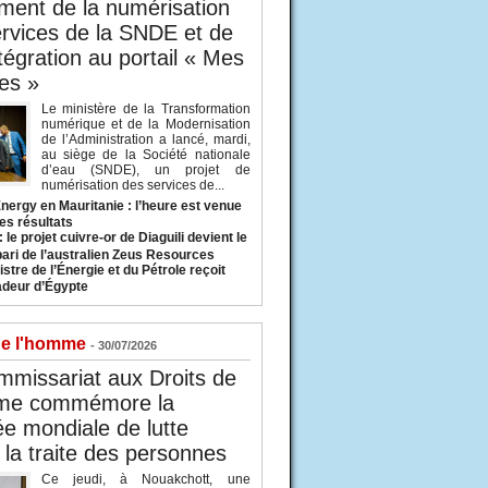
ent de la numérisation
rvices de la SNDE et de
ntégration au portail « Mes
es »
Le ministère de la Transformation
numérique et de la Modernisation
de l’Administration a lancé, mardi,
au siège de la Société nationale
d’eau (SNDE), un projet de
numérisation des services de...
nergy en Mauritanie : l’heure est venue
es résultats
 le projet cuivre-or de Diaguili devient le
pari de l’australien Zeus Resources
stre de l’Énergie et du Pétrole reçoit
deur d’Égypte
de l'homme
- 30/07/2026
missariat aux Droits de
me commémore la
e mondiale de lutte
 la traite des personnes
Ce jeudi, à Nouakchott, une