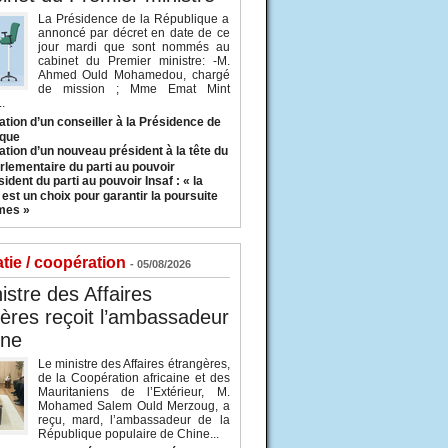
La Présidence de la République a
annoncé par décret en date de ce
jour mardi que sont nommés au
cabinet du Premier ministre: -M.
Ahmed Ould Mohamedou, chargé
de mission ; Mme Emat Mint
.
tion d’un conseiller à la Présidence de
ique
tion d’un nouveau président à la tête du
rlementaire du parti au pouvoir
ident du parti au pouvoir Insaf : « la
 est un choix pour garantir la poursuite
mes »
tie / coopération
- 05/08/2026
istre des Affaires
ères reçoit l’ambassadeur
ine
Le ministre des Affaires étrangères,
de la Coopération africaine et des
Mauritaniens de l’Extérieur, M.
Mohamed Salem Ould Merzoug, a
reçu, mard, l’ambassadeur de la
République populaire de Chine...