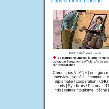
Dans la même rubrique :
Mardi 4 Août 2026 - 12:40
La Mauritanie appelle à faire transiter
zakat par l’organisme officiel afin de gar
la transparence
Chroniques VLANE
|
énergie / 
interview
|
société
|
communiqu
diplomatie / coopération
|
ONG /
sports
|
Syndicats / Patronat
|
T
ndlr
|
culture / tourisme
|
pêche