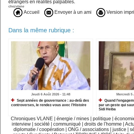
étrangers en réalités palpables.
chezvlane
Accueil
Envoyer à un ami
Version impr
Dans la même rubrique :
Jeudi 6 Août 2026 - 11:48
Mercredi 5 
Sept années de gouvernance : au-delà des
Quand l’engagemen
controverses, le rendez-vous avec l'Histoire
par un geste qui sau
Sidi Heiba
Chroniques VLANE
|
énergie / mines
|
politique
|
économi
interview
|
société
|
communiqué
|
droits de l'homme
|
Actu
diplomatie / coopération
|
ONG / associations
|
justice
|
sé