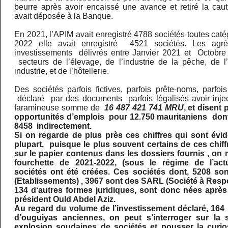
beurre après avoir encaissé une avance et retiré la caut
avait déposée à la Banque.
En 2021, l’APIM avait enregistré 4788 sociétés toutes ca
2022 elle avait enregistré 4521 sociétés. Les ag
investissements délivrés entre Janvier 2021 et Octobre 
secteurs de l’élevage, de l’industrie de la pêche, de l’
industrie, et de l’hôtellerie.
Des sociétés parfois fictives, parfois prête-noms, parfo
déclaré par des documents parfois légalisés avoir inje
faramineuse somme de
16 487 421 741 MRU
, et disen
opportunités d’emplois pour 12.750 mauritaniens don
8458 indirectement.
Si on regarde de plus près ces chiffres qui sont év
plupart, puisque le plus souvent certains de ces chiff
sur le papier contenus dans les dossiers fournis , on
fourchette de 2021-2022, (sous le régime de l’actu
sociétés ont été créées. Ces sociétés dont, 5208 so
(Etablissements) , 3967 sont des SARL (Société à Respo
134 d‘autres formes juridiques, sont donc nées après 
président Ould Abdel Aziz.
Au regard du volume de l’investissement déclaré, 164 m
d’ouguiyas anciennes, on peut s’interroger sur la s
explosion soudaines de sociétés et pousser la curio