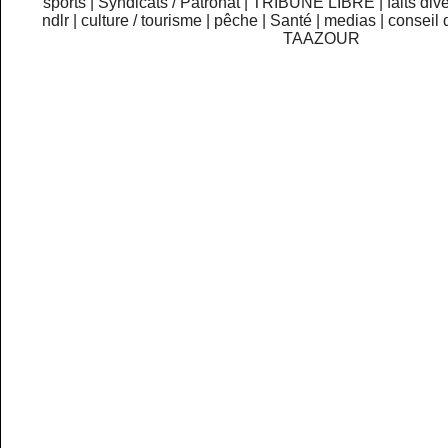
sports
|
Syndicats / Patronat
|
TRIBUNE LIBRE
|
faits div
ndlr
|
culture / tourisme
|
pêche
|
Santé
|
medias
|
conseil 
TAAZOUR