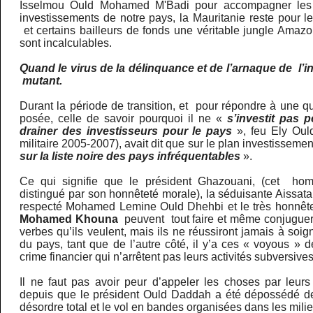
Isselmou Ould Mohamed M'Badi pour accompagner les
investissements de notre pays, la Mauritanie reste pour l
et certains bailleurs de fonds une véritable jungle Amaz
sont incalculables.
Quand le virus de la délinquance et de l’arnaque de l’
mutant.
Durant la période de transition, et pour répondre à une que
posée, celle de savoir pourquoi il ne «
s’investit pas 
drainer des investisseurs pour le pays
», feu Ely Oul
militaire 2005-2007), avait dit que sur le plan investissemen
sur la liste noire des pays infréquentables
».
Ce qui signifie que le président Ghazouani, (cet hom
distingué par son honnêteté morale), la séduisante Aissata
respecté Mohamed Lemine Ould Dhehbi et le très honnê
Mohamed Khouna
peuvent tout faire et même conjuguer l
verbes qu’ils veulent, mais ils ne réussiront jamais à so
du pays, tant que de l’autre côté, il y’a ces « voyous » 
crime financier qui n’arrêtent pas leurs activités subversiv
Il ne faut pas avoir peur d’appeler les choses par leu
depuis que le président Ould Daddah a été dépossédé de
désordre total et le vol en bandes organisées dans les mili