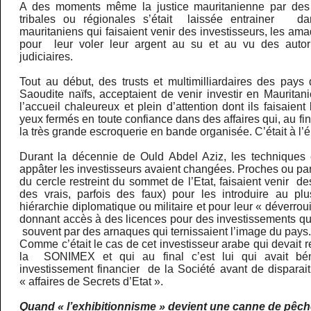
A des moments même la justice mauritanienne par des 
tribales ou régionales s’était laissée entrainer d
mauritaniens qui faisaient venir des investisseurs, les am
pour leur voler leur argent au su et au vu des autorit
judiciaires.
Tout au début, des trusts et multimilliardaires des pays
Saoudite naïfs, acceptaient de venir investir en Mauritan
l’accueil chaleureux et plein d’attention dont ils faisaient l
yeux fermés en toute confiance dans des affaires qui, au fi
la très grande escroquerie en bande organisée. C’était à l
Durant la décennie de Ould Abdel Aziz, les techniques 
appâter les investisseurs avaient changées. Proches ou p
du cercle restreint du sommet de l’Etat, faisaient venir de
des vrais, parfois des faux) pour les introduire au p
hiérarchie diplomatique ou militaire et pour leur « déverroui
donnant accès à des licences pour des investissements qui
souvent par des arnaques qui ternissaient l’image du pays
Comme c’était le cas de cet investisseur arabe qui devait r
la SONIMEX et qui au final c’est lui qui avait béné
investissement financier de la Société avant de disparai
« affaires de Secrets d’Etat ».
Quand « l’exhibitionnisme » devient une canne de pêch