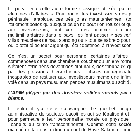
Et puis il y’a cette autre forme classique utilisée par 
«femmes d’affaires ». Pour rouler les investisseurs des 
péninsule arabique, ces très jolies mauritaniennes (to
tellement belles qu’auxquelles on ne peut rien refuser et qui
aux investisseurs, font venir des hommes d’affai
multimilliardaires dans le pays, les font passer «
des nui
villas meublées de haut standing où « tout se sabre » pour 
ou la totalité de leur argent qui était destinée à l’investisse
Ce n’est un secret pour personne, certaines affaires 
commencées dans une chambre à coucher ou un environnem
s’étaient terminées devant des tribunaux, des tribunaux q
par des pressions, hiérarchiques, tribales ou régionale
incapables de restituer aux investisseurs même une infim
volé dans un pays musulman par des musulmans ou soit disa
L’APIM piégée par des dossiers solides soumis par 
blancs.
Et enfin il y’a cette catastrophe. Le guichet uniqu
administrative de sociétés pacotilles qui se légalisent et
pour permettre à leur personnalité morale ou physiqu
bandits du crime transcontinental. Comme cette sociét
marché de la construction du pont de Haye Sakine et qu