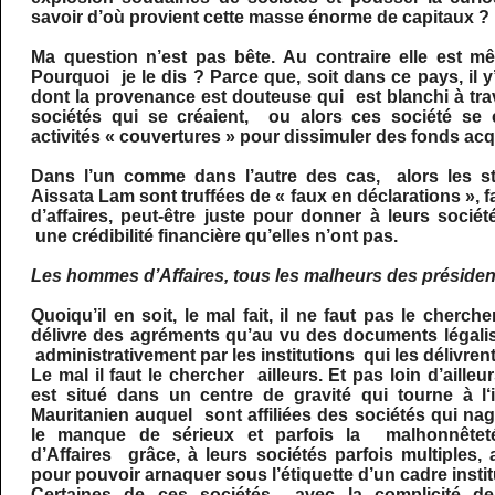
savoir d’où provient cette masse énorme de capitaux ?
Ma question n’est pas bête. Au contraire elle est mê
Pourquoi je le dis ? Parce que, soit dans ce pays, il 
dont la provenance est douteuse qui est blanchi à tr
sociétés qui se créaient, ou alors ces société se 
activités « couvertures » pour dissimuler des fonds acq
Dans l’un comme dans l’autre des cas, alors les sta
Aissata Lam sont truffées de « faux en déclarations »,
d’affaires, peut-être juste pour donner à leurs socié
une crédibilité financière qu’elles n’ont pas.
Les hommes d’Affaires, tous les malheurs des présiden
Quoiqu’il en soit, le mal fait, il ne faut pas le cherch
délivre des agréments qu’au vu des documents légali
administrativement par les institutions qui les délivrent
Le mal il faut le chercher ailleurs. Et pas loin d’aill
est situé dans un centre de gravité qui tourne à l‘
Mauritanien auquel sont affiliées des sociétés qui nage
le manque de sérieux et parfois la malhonnêtet
d’Affaires grâce, à leurs sociétés parfois multiples,
pour pouvoir arnaquer sous l’étiquette d’un cadre instit
Certaines de ces sociétés avec la complicité d