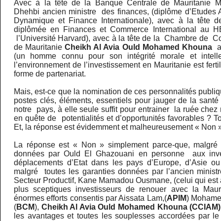
Avec à la tête de la Banque Centrale de Mauritanie
Dhehbi ancien ministre des finances, (diplôme d’Etudes
Dynamique et Finance Internationale), avec à la tête d
diplômée en Finances et Commerce International au H
l’Université Harvard), avec à la tête de la Chambre de C
de Mauritanie
Cheikh Al Avia Ould Mohamed Khouna
an
(un homme connu pour son intégrité morale et intellec
l’environnement de l’investissement en Mauritanie est ferti
forme de partenariat.
Mais, est-ce que la nomination de ces personnalités publ
postes clés, éléments, essentiels pour jauger de la san
notre pays, à elle seule suffit pour entrainer la ruée chez
en quête de potentialités et d’opportunités favorables ? To
Et, la réponse est évidemment et malheureusement « Non »
La réponse est « Non » simplement parce-que, malgré 
données par Ould El Ghazouani en personne aux inves
déplacements d’Etat dans les pays d’Europe, d’Asie o
malgré toutes les garanties données par l’ancien minist
Secteur Productif, Kane Mamadou Ousmane, (celui qui est 
plus sceptiques investisseurs de renouer avec la Mauri
énormes efforts consentis par Aissata Lam,(
APIM
) Mohame
(
BCM
),
Cheikh Al Avia Ould Mohamed Khouna
(CCIAM)
les avantages et toutes les souplesses accordées par le 