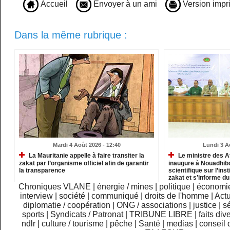
Accueil
Envoyer à un ami
Version impr
Dans la même rubrique :
Mardi 4 Août 2026 - 12:40
Lundi 3 A
La Mauritanie appelle à faire transiter la
Le ministre des A
zakat par l’organisme officiel afin de garantir
inaugure à Nouadhib
la transparence
scientifique sur l’inst
zakat et s’informe d
institutions relevant
Chroniques VLANE
|
énergie / mines
|
politique
|
économi
interview
|
société
|
communiqué
|
droits de l'homme
|
Actu
diplomatie / coopération
|
ONG / associations
|
justice
|
sé
sports
|
Syndicats / Patronat
|
TRIBUNE LIBRE
|
faits div
ndlr
|
culture / tourisme
|
pêche
|
Santé
|
medias
|
conseil 