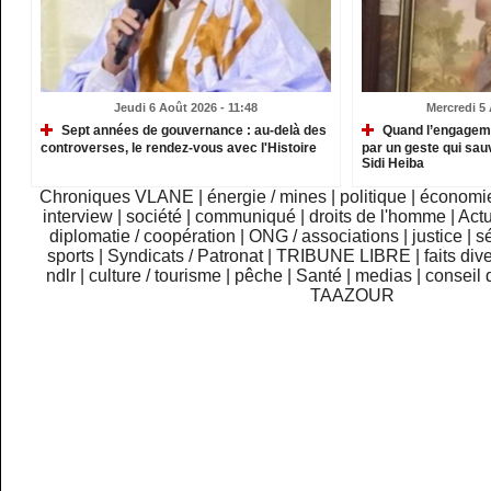
Jeudi 6 Août 2026 - 11:48
Mercredi 5 
Sept années de gouvernance : au-delà des
Quand l’engagemen
controverses, le rendez-vous avec l'Histoire
par un geste qui sau
Sidi Heiba
Chroniques VLANE
|
énergie / mines
|
politique
|
économi
interview
|
société
|
communiqué
|
droits de l'homme
|
Actu
diplomatie / coopération
|
ONG / associations
|
justice
|
sé
sports
|
Syndicats / Patronat
|
TRIBUNE LIBRE
|
faits div
ndlr
|
culture / tourisme
|
pêche
|
Santé
|
medias
|
conseil 
TAAZOUR