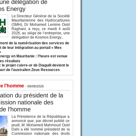
 une délégation de
s Energy
Le Directeur Général de la Société
Mauritanienne des Hydrocarbures
(SMH), Dr Mohamed Lemine Ould
Raghani, a reçu, ce mardi 4 août
2026, au siège de l’entreprise, une
délégation de Kosmos Energy...
ent de la numérisation des services de
 de leur intégration au portail « Mes
»
nergy en Mauritanie : l’heure est venue
es résultats
 le projet cuivre-or de Diaguili devient le
pari de l’australien Zeus Resources
de l'homme
- 06/08/2026
tion du président de la
ssion nationale des
 de l’homme
La Présidence de la République a
annoncé que, par décret publié ce
jeudi, M. Mohamed Mahmoud Ould
Dahi a été nommé président de la
Commission nationale des droits