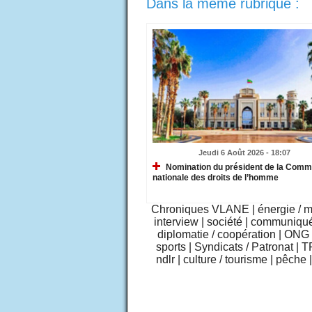
Dans la même rubrique :
Jeudi 6 Août 2026 - 18:07
Nomination du président de la Comm
nationale des droits de l’homme
Chroniques VLANE
|
énergie / 
interview
|
société
|
communiqu
diplomatie / coopération
|
ONG /
sports
|
Syndicats / Patronat
|
T
ndlr
|
culture / tourisme
|
pêche