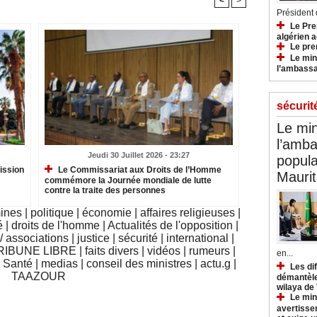
<
>
Président d
Le Pre
algérien a
Le pre
Le min
l’ambassa
sécurit
Le min
l’amba
Jeudi 30 Juillet 2026 - 23:27
popula
ission
Le Commissariat aux Droits de l’Homme
Maurit
commémore la Journée mondiale de lutte
contre la traite des personnes
mines
|
politique
|
économie
|
affaires religieuses
|
é
|
droits de l'homme
|
Actualités de l'opposition
|
 associations
|
justice
|
sécurité
|
international
|
RIBUNE LIBRE
|
faits divers
|
vidéos
|
rumeurs
|
en...
|
Santé
|
medias
|
conseil des ministres
|
actu.g
|
Les di
TAAZOUR
démantèle
wilaya de
Le min
avertisse