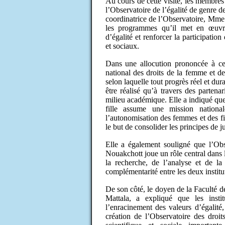
Au cours de cette visite, les membres 
l’Observatoire de l’égalité de genre de
coordinatrice de l’Observatoire, Mme
les programmes qu’il met en œuvre
d’égalité et renforcer la participati
et sociaux.
Dans une allocution prononcée à cett
national des droits de la femme et de 
selon laquelle tout progrès réel et dur
être réalisé qu’à travers des partenar
milieu académique. Elle a indiqué que 
fille assume une mission nationa
l’autonomisation des femmes et des fil
le but de consolider les principes de ju
Elle a également souligné que l’Obse
Nouakchott joue un rôle central dans l
la recherche, de l’analyse et de l
complémentarité entre les deux institut
De son côté, le doyen de la Faculté 
Mattala, a expliqué que les insti
l’enracinement des valeurs d’égalité,
création de l’Observatoire des droit