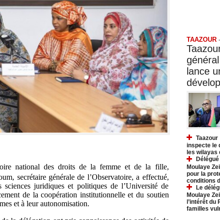
Taazo
TAAZOUR
Taazour
général
lance 
dévelo
Taazour 
inspecte le
les wilayas
Délégué 
oire national des droits de la femme et de la fille,
Moulaye Zei
pour la prot
m, secrétaire générale de l’Observatoire, a effectué,
conditions 
s sciences juridiques et politiques de l’Université de
Le délég
ement de la coopération institutionnelle et du soutien
Moulaye Zei
l’intérêt du
mes et à leur autonomisation.
familles vu