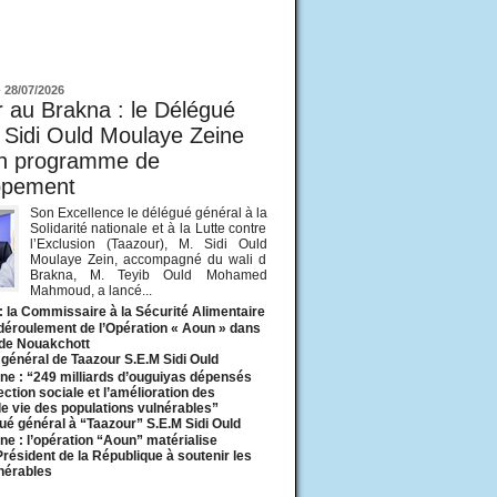
ur
-
28/07/2026
 au Brakna : le Délégué
 Sidi Ould Moulaye Zeine
un programme de
ppement
Son Excellence le délégué général à la
Solidarité nationale et à la Lutte contre
l’Exclusion (Taazour), M. Sidi Ould
Moulaye Zein, accompagné du wali d
Brakna, M. Teyib Ould Mohamed
Mahmoud, a lancé...
: la Commissaire à la Sécurité Alimentaire
 déroulement de l’Opération « Aoun » dans
 de Nouakchott
général de Taazour S.E.M Sidi Ould
ne : “249 milliards d’ouguiyas dépensés
ection sociale et l’amélioration des
de vie des populations vulnérables”
ué général à “Taazour” S.E.M Sidi Ould
ne : l’opération “Aoun” matérialise
 Président de la République à soutenir les
lnérables