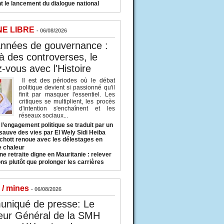
t le lancement du dialogue national
NE LIBRE
- 06/08/2026
années de gouvernance :
à des controverses, le
-vous avec l'Histoire
Il est des périodes où le débat
politique devient si passionné qu'il
finit par masquer l'essentiel. Les
critiques se multiplient, les procès
d'intention s'enchaînent et les
réseaux sociaux...
l’engagement politique se traduit par un
sauve des vies par El Wely Sidi Heiba
hott renoue avec les délestages en
e chaleur
ne retraite digne en Mauritanie : relever
ns plutôt que prolonger les carrières
 / mines
- 06/08/2026
niqué de presse: Le
eur Général de la SMH