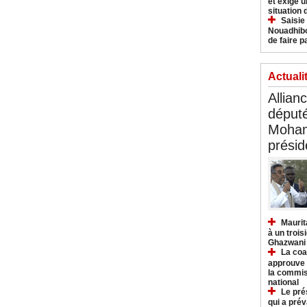
et exige u
situation
Saisie
Nouadhibo
de faire p
Actuali
Allian
déput
Moham
présid
Maurit
à un trois
Ghazwani
La coa
approuve l
la commis
national
Le pré
qui a pré