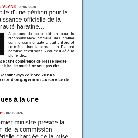
s VLANE
-
27/07/2026
ité d'une pétition pour la
ssance officielle de la
uté haratine...
A propos de cette pétition pour la
reconnaissance officielle des hratine
comme communauté à part entière et
ce, même dans la constitution. D'abord
haratine s'écrit sans S car c'est déjà la
pluriel de...
ce : une conférence de presse inédite !
t claire : immunité ne veut pas dire
acoub Sidya 𝗰𝗲́𝗹𝗲̀𝗯𝗿𝗲 𝟮𝟬 𝗮𝗻𝘀
𝗰𝗲 𝗲𝘁 𝗱’𝗲𝗻𝗴𝗮𝗴𝗲𝗺𝗲𝗻𝘁 𝗮𝘂 𝘀𝗲𝗿𝘃𝗶𝗰𝗲 𝗱𝗲
ues à la une
ue
- 06/08/2026
mier ministre préside la
n de la commission
érielle chargée de la mise