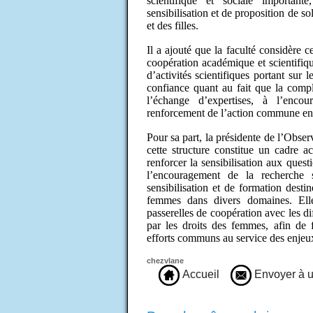
scientifique et sociale important
sensibilisation et de proposition de s
et des filles.
Il a ajouté que la faculté considère 
coopération académique et scientifique
d’activités scientifiques portant sur 
confiance quant au fait que la compl
l’échange d’expertises, à l’encou
renforcement de l’action commune en f
Pour sa part, la présidente de l’Obser
cette structure constitue un cadre a
renforcer la sensibilisation aux quest
l’encouragement de la recherche sc
sensibilisation et de formation destin
femmes dans divers domaines. Elle
passerelles de coopération avec les di
par les droits des femmes, afin de f
efforts communs au service des enjeu
chezvlane
Accueil
Envoyer à u