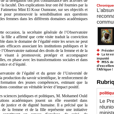
de la délégation ont pris connaissance des activités de
 la faculté. Des explications leur ont été fournies par la
Chronique
 Fatimetou Mint El Kour Oumrane, sur ses objectifs et
L'absurd
 pour promouvoir la sensibilisation aux questions
reconnai
on des femmes dans les différents domaines académiques
communa
e occasion, la secrétaire générale de l’Observatoire
la fille a affirmé que cette visite traduit la conviction
able dans le domaine de l’égalité entre les sexes ne peut
iats efficaces associant les institutions publiques et le
l’Observatoire national des droits de la femme et de la
Présiden
La loi es
le visant à promouvoir, protéger et accompagner
impunité
les, en phase avec les transformations sociales et dans
𝗠𝗦𝗦 de Y
stice et d’équité.
𝗱’𝗲𝘅𝗰𝗲𝗹𝗹𝗲
𝗹’𝗔𝗳𝗿𝗶𝗾𝘂𝗲 !
rvatoire de l’égalité et du genre de l’Université de
a production du savoir scientifique, le renforcement de
Rubriq
a formation des jeunes compétences, estimant que la
ions constitue un véritable levier d’impact positif.
politiq
des sciences juridiques et politiques, M. Mohamed Ould
Le Pre
tutions académiques jouent un rôle essentiel dans
 de justice et de dignité humaine. Il a précisé que la
réunio
s de la femme et de la fille représente une initiative
minist