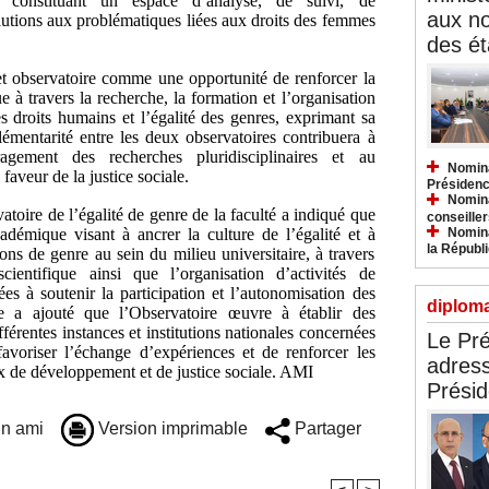
e, constituant un espace d’analyse, de suivi, de
aux n
olutions aux problématiques liées aux droits des femmes
des ét
cet observatoire comme une opportunité de renforcer la
 à travers la recherche, la formation et l’organisation
les droits humains et l’égalité des genres, exprimant sa
émentarité entre les deux observatoires contribuera à
ragement des recherches pluridisciplinaires et au
Nomina
aveur de la justice sociale.
Présidenc
Nomina
vatoire de l’égalité de genre de la faculté a indiqué que
conseiller
Nomina
cadémique visant à ancrer la culture de l’égalité et à
la Républ
ions de genre au sein du milieu universitaire, à travers
ientifique ainsi que l’organisation d’activités de
ées à soutenir la participation et l’autonomisation des
diploma
 a ajouté que l’Observatoire œuvre à établir des
fférentes instances et institutions nationales concernées
Le Pré
avoriser l’échange d’expériences et de renforcer les
adress
x de développement et de justice sociale. AMI
Présid
n ami
Version imprimable
Partager