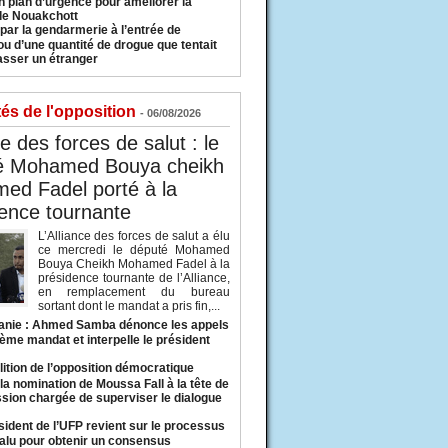
n plan d’urgence pour améliorer la
 de Nouakchott
 par la gendarmerie à l’entrée de
u d’une quantité de drogue que tentait
asser un étranger
tés de l'opposition
- 06/08/2026
ce des forces de salut : le
é Mohamed Bouya cheikh
ed Fadel porté à la
ence tournante
L’Alliance des forces de salut a élu
ce mercredi le député Mohamed
Bouya Cheikh Mohamed Fadel à la
présidence tournante de l’Alliance,
en remplacement du bureau
sortant dont le mandat a pris fin,...
anie : Ahmed Samba dénonce les appels
ième mandat et interpelle le président
lition de l’opposition démocratique
a nomination de Moussa Fall à la tête de
sion chargée de superviser le dialogue
sident de l’UFP revient sur le processus
valu pour obtenir un consensus