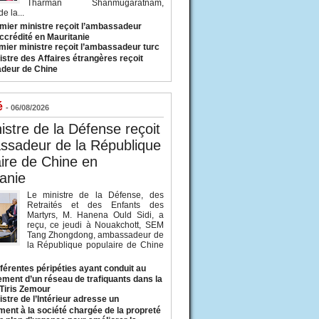
Tharman Shanmugaratnam,
e la...
mier ministre reçoit l’ambassadeur
ccrédité en Mauritanie
mier ministre reçoit l’ambassadeur turc
istre des Affaires étrangères reçoit
deur de Chine
é
- 06/08/2026
istre de la Défense reçoit
ssadeur de la République
ire de Chine en
anie
Le ministre de la Défense, des
Retraités et des Enfants des
Martyrs, M. Hanena Ould Sidi, a
reçu, ce jeudi à Nouakchott, SEM
Tang Zhongdong, ambassadeur de
la République populaire de Chine
fférentes péripéties ayant conduit au
ment d’un réseau de trafiquants dans la
 Tiris Zemour
istre de l’Intérieur adresse un
ment à la société chargée de la propreté