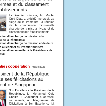
ormes et du classement
ablissements
Le Premier ministre, M. Moctar
Ould Djay, a présidé mercredi, au
siège de la Primature, la réunion
de la commission ministérielle
chargée de la mise à niveau et du
classement des établissements...
tion d’un chargé de mission à la
e de la République
tion d’un chargé de mission et de deux
s au cabinet du Premier ministre
tion d’un conseiller à la Présidence de
ique
tie / coopération
- 08/08/2026
sident de la République
e ses félicitations au
ent de Singapour
Son Excellence le Président de la
République, M. Mohamed Ould
Cheikh El Ghazouani, a adressé,
ce samedi, un télégramme de
félicitations à Son Excellence M.