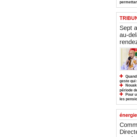
permettan
TRIBU
Sept 
au-del
rendez
Quand 
geste qui 
Nouakc
période d
Pour u
les pensio
énergie
Commu
Direct