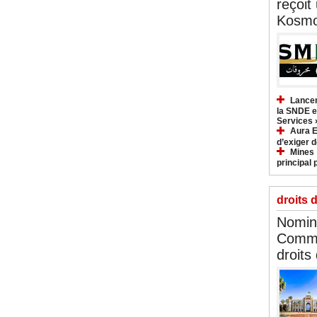
reçoit
Kosmo
Lancem
la SNDE et
Services 
Aura E
d’exiger d
Mines :
principal 
droits 
Nomina
Commi
droits