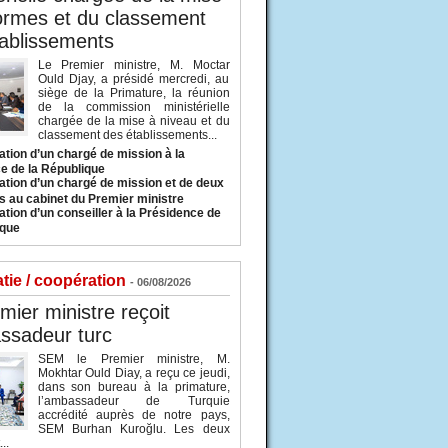
ormes et du classement
ablissements
Le Premier ministre, M. Moctar
Ould Djay, a présidé mercredi, au
siège de la Primature, la réunion
de la commission ministérielle
chargée de la mise à niveau et du
classement des établissements...
tion d’un chargé de mission à la
e de la République
tion d’un chargé de mission et de deux
s au cabinet du Premier ministre
tion d’un conseiller à la Présidence de
ique
tie / coopération
- 06/08/2026
mier ministre reçoit
ssadeur turc
SEM le Premier ministre, M.
Mokhtar Ould Diay, a reçu ce jeudi,
dans son bureau à la primature,
l’ambassadeur de Turquie
accrédité auprès de notre pays,
SEM Burhan Kuroğlu. Les deux
..