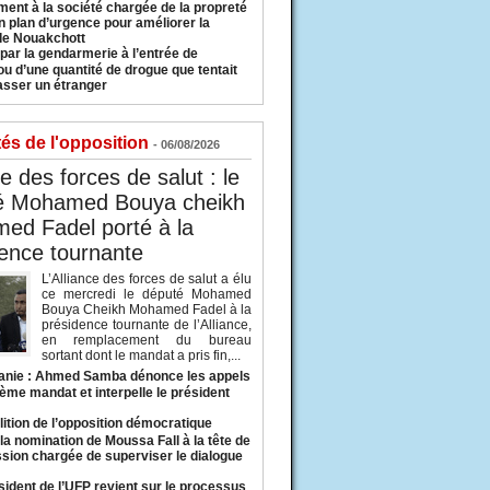
ment à la société chargée de la propreté
n plan d’urgence pour améliorer la
 de Nouakchott
 par la gendarmerie à l’entrée de
u d’une quantité de drogue que tentait
asser un étranger
tés de l'opposition
- 06/08/2026
ce des forces de salut : le
é Mohamed Bouya cheikh
ed Fadel porté à la
ence tournante
L’Alliance des forces de salut a élu
ce mercredi le député Mohamed
Bouya Cheikh Mohamed Fadel à la
présidence tournante de l’Alliance,
en remplacement du bureau
sortant dont le mandat a pris fin,...
anie : Ahmed Samba dénonce les appels
ième mandat et interpelle le président
lition de l’opposition démocratique
a nomination de Moussa Fall à la tête de
sion chargée de superviser le dialogue
sident de l’UFP revient sur le processus