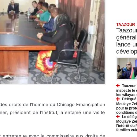
Taazo
TAAZOUR
Taazour
général
lance 
dévelo
Taazour 
inspecte le
les wilayas
Délégué 
 des droits de l’homme du Chicago Emancipation
Moulaye Zei
pour la prot
er, président de l’Institut, a entamé une visite
conditions 
Le délég
Moulaye Zei
l’intérêt du
familles vu
st entretenue avec le commissaire aux droits de