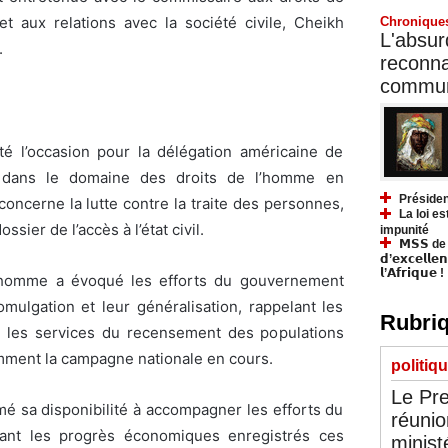
et aux relations avec la société civile, Cheikh
Chronique
L'absurd
.
reconnai
communa
été l’occasion pour la délégation américaine de
s dans le domaine des droits de l’homme en
Présiden
oncerne la lutte contre la traite des personnes,
La loi es
ssier de l’accès à l’état civil.
impunité
𝗠𝗦𝗦 de Y
𝗱’𝗲𝘅𝗰𝗲𝗹𝗹𝗲
𝗹’𝗔𝗳𝗿𝗶𝗾𝘂𝗲 !
l’homme a évoqué les efforts du gouvernement
omulgation et leur généralisation, rappelant les
Rubriq
 les services du recensement des populations
otamment la campagne nationale en cours.
politiq
Le Pre
mé sa disponibilité à accompagner les efforts du
réunio
uant les progrès économiques enregistrés ces
minist