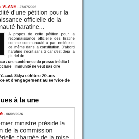
s VLANE
-
27/07/2026
ité d'une pétition pour la
ssance officielle de la
uté haratine...
A propos de cette pétition pour la
reconnaissance officielle des hratine
comme communauté à part entière et
ce, même dans la constitution. D'abord
haratine s'écrit sans S car c'est déjà la
pluriel de...
ce : une conférence de presse inédite !
t claire : immunité ne veut pas dire
acoub Sidya 𝗰𝗲́𝗹𝗲̀𝗯𝗿𝗲 𝟮𝟬 𝗮𝗻𝘀
𝗰𝗲 𝗲𝘁 𝗱’𝗲𝗻𝗴𝗮𝗴𝗲𝗺𝗲𝗻𝘁 𝗮𝘂 𝘀𝗲𝗿𝘃𝗶𝗰𝗲 𝗱𝗲
ues à la une
ue
- 06/08/2026
mier ministre préside la
n de la commission
érielle chargée de la mise