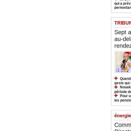
qui a pré
permettan
TRIBU
Sept 
au-del
rendez
Quand 
geste qui 
Nouakc
période d
Pour u
les pensio
énergie
Commu