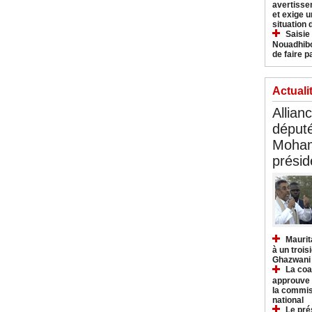
avertisse
et exige u
situation
Saisie
Nouadhibo
de faire p
Actuali
Allian
déput
Moham
présid
Maurit
à un trois
Ghazwani
La coa
approuve l
la commis
national
Le pré