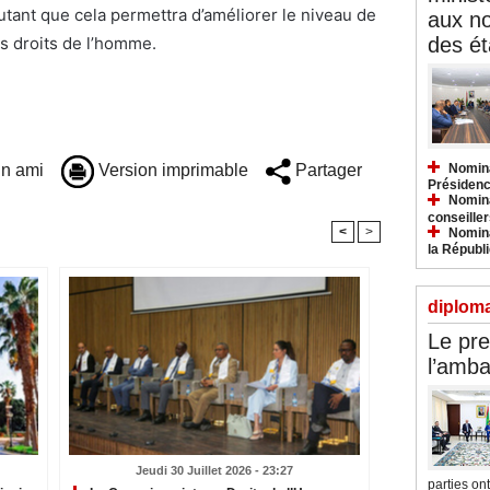
utant que cela permettra d’améliorer le niveau de
aux n
es droits de l’homme.
des ét
n ami
Version imprimable
Partager
Nomina
Présidenc
Nomina
conseiller
<
>
Nomina
la Républ
diploma
Le pre
l’amba
Jeudi 30 Juillet 2026 - 23:27
parties ont.