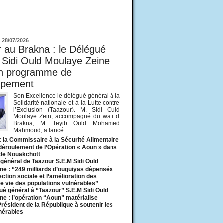
ur
-
28/07/2026
 au Brakna : le Délégué
 Sidi Ould Moulaye Zeine
un programme de
ppement
Son Excellence le délégué général à la
Solidarité nationale et à la Lutte contre
l’Exclusion (Taazour), M. Sidi Ould
Moulaye Zein, accompagné du wali d
Brakna, M. Teyib Ould Mohamed
Mahmoud, a lancé...
: la Commissaire à la Sécurité Alimentaire
 déroulement de l’Opération « Aoun » dans
 de Nouakchott
général de Taazour S.E.M Sidi Ould
ne : “249 milliards d’ouguiyas dépensés
ection sociale et l’amélioration des
de vie des populations vulnérables”
ué général à “Taazour” S.E.M Sidi Ould
ne : l’opération “Aoun” matérialise
 Président de la République à soutenir les
lnérables