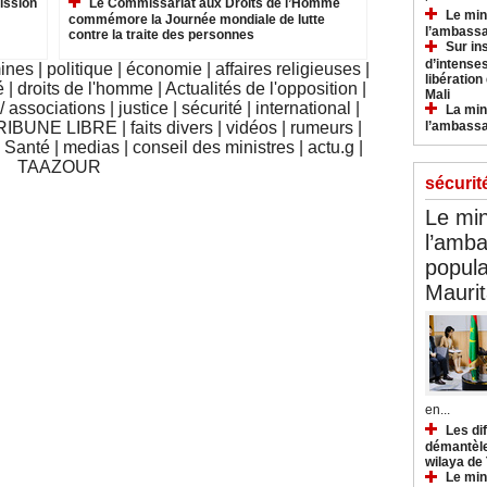
ission
Le Commissariat aux Droits de l’Homme
Le min
commémore la Journée mondiale de lutte
l’ambassa
contre la traite des personnes
Sur in
d’intense
mines
|
politique
|
économie
|
affaires religieuses
|
libération
é
|
droits de l'homme
|
Actualités de l'opposition
|
Mali
 associations
|
justice
|
sécurité
|
international
|
La min
RIBUNE LIBRE
|
faits divers
|
vidéos
|
rumeurs
|
l’ambass
|
Santé
|
medias
|
conseil des ministres
|
actu.g
|
TAAZOUR
sécurit
Le min
l’amba
popula
Maurit
en...
Les di
démantèle
wilaya de
Le min