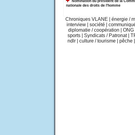
Nomination du président de la Comm
nationale des droits de l’homme
Chroniques VLANE
|
énergie / 
interview
|
société
|
communiqu
diplomatie / coopération
|
ONG /
sports
|
Syndicats / Patronat
|
T
ndlr
|
culture / tourisme
|
pêche