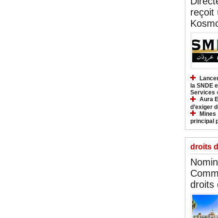
Direct
reçoit
Kosmo
Lancem
la SNDE et
Services 
Aura E
d’exiger d
Mines :
principal 
droits 
Nomina
Commi
droits