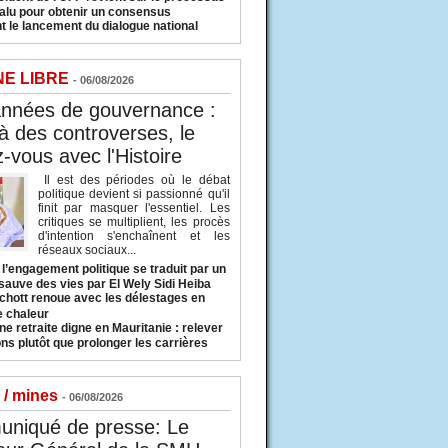
valu pour obtenir un consensus
t le lancement du dialogue national
NE LIBRE
- 06/08/2026
années de gouvernance :
à des controverses, le
-vous avec l'Histoire
Il est des périodes où le débat
politique devient si passionné qu'il
finit par masquer l'essentiel. Les
critiques se multiplient, les procès
d'intention s'enchaînent et les
réseaux sociaux...
l’engagement politique se traduit par un
sauve des vies par El Wely Sidi Heiba
hott renoue avec les délestages en
e chaleur
ne retraite digne en Mauritanie : relever
ns plutôt que prolonger les carrières
 / mines
- 06/08/2026
niqué de presse: Le