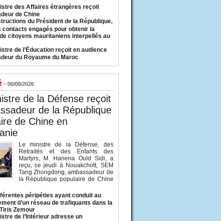
istre des Affaires étrangères reçoit
deur de Chine
structions du Président de la République,
s contacts engagés pour obtenir la
 de citoyens mauritaniens interpellés au
istre de l’Éducation reçoit en audience
adeur du Royaume du Maroc
é
- 06/08/2026
istre de la Défense reçoit
ssadeur de la République
ire de Chine en
anie
Le ministre de la Défense, des
Retraités et des Enfants des
Martyrs, M. Hanena Ould Sidi, a
reçu, ce jeudi à Nouakchott, SEM
Tang Zhongdong, ambassadeur de
la République populaire de Chine
fférentes péripéties ayant conduit au
ment d’un réseau de trafiquants dans la
 Tiris Zemour
istre de l’Intérieur adresse un