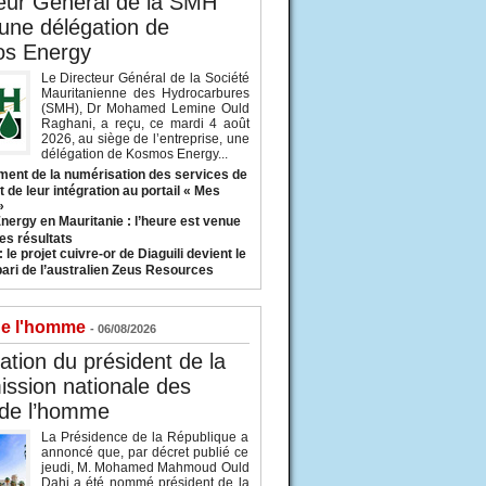
eur Général de la SMH
 une délégation de
s Energy
Le Directeur Général de la Société
Mauritanienne des Hydrocarbures
(SMH), Dr Mohamed Lemine Ould
Raghani, a reçu, ce mardi 4 août
2026, au siège de l’entreprise, une
délégation de Kosmos Energy...
ent de la numérisation des services de
 de leur intégration au portail « Mes
»
nergy en Mauritanie : l’heure est venue
es résultats
 le projet cuivre-or de Diaguili devient le
pari de l’australien Zeus Resources
de l'homme
- 06/08/2026
tion du président de la
ssion nationale des
 de l’homme
La Présidence de la République a
annoncé que, par décret publié ce
jeudi, M. Mohamed Mahmoud Ould
Dahi a été nommé président de la