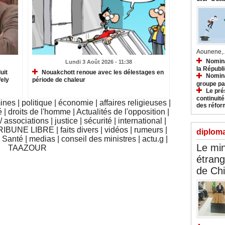
Aounene,..
Nomina
Lundi 3 Août 2026 - 11:38
la Républ
uit
Nouakchott renoue avec les délestages en
Nomina
Wely
période de chaleur
groupe pa
Le prés
continuité
mines
|
politique
|
économie
|
affaires religieuses
|
des réfor
é
|
droits de l'homme
|
Actualités de l'opposition
|
 associations
|
justice
|
sécurité
|
international
|
RIBUNE LIBRE
|
faits divers
|
vidéos
|
rumeurs
|
diploma
|
Santé
|
medias
|
conseil des ministres
|
actu.g
|
Le min
TAAZOUR
étrang
de Ch