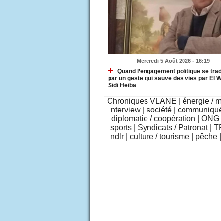
Mercredi 5 Août 2026 - 16:19
Quand l’engagement politique se trad
par un geste qui sauve des vies par El 
Sidi Heiba
Chroniques VLANE
|
énergie / 
interview
|
société
|
communiqu
diplomatie / coopération
|
ONG /
sports
|
Syndicats / Patronat
|
T
ndlr
|
culture / tourisme
|
pêche