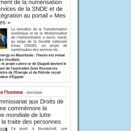
ent de la numérisation
rvices de la SNDE et de
ntégration au portail « Mes
es »
Le ministère de la Transformation
numérique et de la Modernisation
de l’Administration a lancé, mardi,
au siège de la Société nationale
d’eau (SNDE), un projet de
numérisation des services de...
nergy en Mauritanie : l’heure est venue
es résultats
 le projet cuivre-or de Diaguili devient le
pari de l’australien Zeus Resources
stre de l’Énergie et du Pétrole reçoit
deur d’Égypte
de l'homme
- 30/07/2026
missariat aux Droits de
me commémore la
e mondiale de lutte
 la traite des personnes
Ce jeudi, à Nouakchott, une