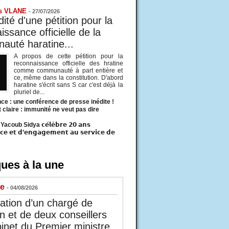
s VLANE
-
27/07/2026
ité d'une pétition pour la
ssance officielle de la
uté haratine...
A propos de cette pétition pour la
reconnaissance officielle des hratine
comme communauté à part entière et
ce, même dans la constitution. D'abord
haratine s'écrit sans S car c'est déjà la
pluriel de...
ce : une conférence de presse inédite !
t claire : immunité ne veut pas dire
acoub Sidya 𝗰𝗲́𝗹𝗲̀𝗯𝗿𝗲 𝟮𝟬 𝗮𝗻𝘀
𝗰𝗲 𝗲𝘁 𝗱’𝗲𝗻𝗴𝗮𝗴𝗲𝗺𝗲𝗻𝘁 𝗮𝘂 𝘀𝗲𝗿𝘃𝗶𝗰𝗲 𝗱𝗲
ues à la une
ue
- 04/08/2026
tion d’un chargé de
n et de deux conseillers
inet du Premier ministre