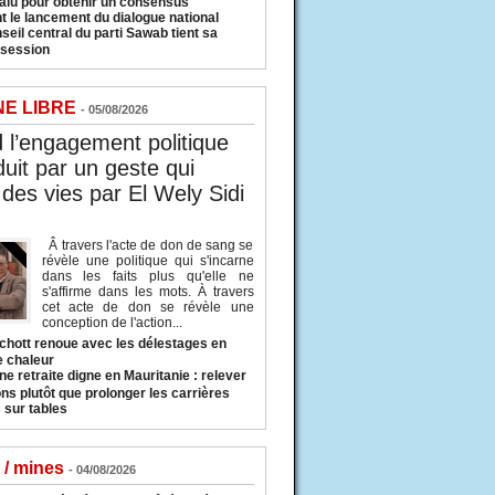
valu pour obtenir un consensus
t le lancement du dialogue national
seil central du parti Sawab tient sa
 session
NE LIBRE
- 05/08/2026
l’engagement politique
duit par un geste qui
des vies par El Wely Sidi
Â travers l'acte de don de sang se
révèle une politique qui s'incarne
dans les faits plus qu'elle ne
s'affirme dans les mots. À travers
cet acte de don se révèle une
conception de l'action...
hott renoue avec les délestages en
e chaleur
ne retraite digne en Mauritanie : relever
ns plutôt que prolonger les carrières
 sur tables
 / mines
- 04/08/2026