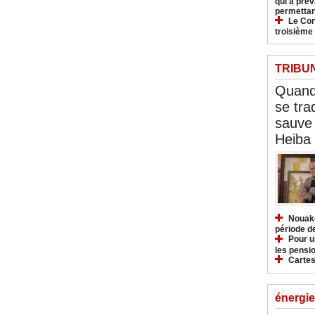
qui a pré
permettan
Le Con
troisième
TRIBU
Quand 
se tra
sauve 
Heiba
Nouakc
période d
Pour u
les pensio
Cartes
énergie