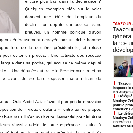
encore plus bas dans la déchéance ?
Quelques exemples triés sur le volet
Taazo
donnent une idée de l’ampleur du
TAAZOUR
déclin : un député qui accuse, sans
Taazour
preuves, un homme politique d’avoir
général
rgent généreusement octroyée par un riche homme
lance 
agne lors de la dernière présidentielle, et refuse
dévelo
a pour éviter un procès… Une activiste des réseaux
sa langue dans sa poche, qui accuse ce même député
t »… Une députée qui traite le Premier ministre et sa
 » avant de se faire expulser manu militari de
Taazour 
inspecte le
les wilayas
Délégué 
Moulaye Zei
au : Ould Abdel Aziz n’avait-il pas pris la mauvaise
pour la prot
opposition de « vieux croulants », entre autres propos
conditions 
Le délég
 bien mais il n’en avait cure, l’essentiel pour lui étant
Moulaye Zei
l’intérêt du
lleurs réussi au-delà de toute espérance – quitte à
familles vu
ux où tout un chacun peut se prévaloir de ce qu’il n’a