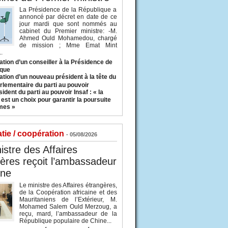
La Présidence de la République a
annoncé par décret en date de ce
jour mardi que sont nommés au
cabinet du Premier ministre: -M.
Ahmed Ould Mohamedou, chargé
de mission ; Mme Emat Mint
.
tion d’un conseiller à la Présidence de
ique
tion d’un nouveau président à la tête du
rlementaire du parti au pouvoir
ident du parti au pouvoir Insaf : « la
 est un choix pour garantir la poursuite
mes »
tie / coopération
- 05/08/2026
istre des Affaires
ères reçoit l’ambassadeur
ine
Le ministre des Affaires étrangères,
de la Coopération africaine et des
Mauritaniens de l’Extérieur, M.
Mohamed Salem Ould Merzoug, a
reçu, mard, l’ambassadeur de la
République populaire de Chine...