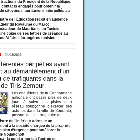
structions du Président de la République,
s contacts engagés pour obtenir la
 de citoyens mauritaniens interpellés au
istre de l’Éducation reçoit en audience
adeur du Royaume du Maroc
ssadeur de Mauritanie en Tunisie
une copie de ses lettres de créance au
es Affaires étrangères tunisien
é
- 04/08/2026
fférentes péripéties ayant
it au démantèlement d’un
 de trafiquants dans la
 de Tiris Zemour
Les enquêteurs de la Gendarmerie
nationale ont passé près de deux
jours à suivre les pistes d’un
réseau soupçonné d’exercer ses
activités dans la ville de Zouerate,
passant de l’interrogatoire de...
istre de l’Intérieur adresse un
ment à la société chargée de la propreté
n plan d’urgence pour améliorer la
 de Nouakchott
 par la gendarmerie à l’entrée de