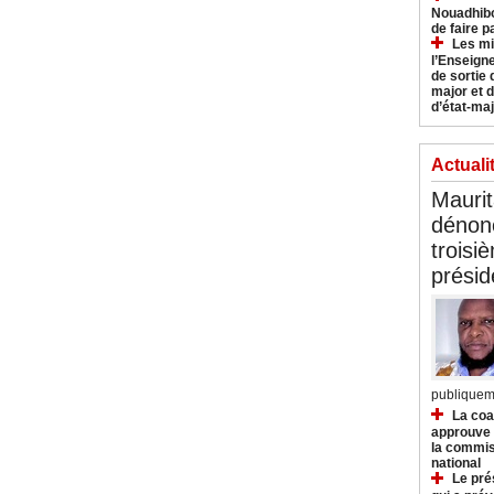
Nouadhibo
de faire p
Les mi
l’Enseign
de sortie 
major et d
d’état-maj
Actuali
Mauri
dénonc
troisi
prési
publiqueme
La coa
approuve l
la commis
national
Le pré