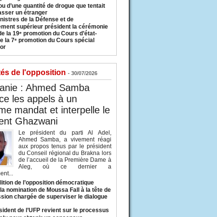
u d’une quantité de drogue que tentait
asser un étranger
nistres de la Défense et de
ement supérieur président la cérémonie
de la 19ᵉ promotion du Cours d’état-
e la 7ᵉ promotion du Cours spécial
or
tés de l'opposition
- 30/07/2026
tanie : Ahmed Samba
e les appels à un
ème mandat et interpelle le
dent Ghazwani
Le président du parti Al Adel,
Ahmed Samba, a vivement réagi
aux propos tenus par le président
du Conseil régional du Brakna lors
de l’accueil de la Première Dame à
Aleg, où ce dernier a
nt...
lition de l’opposition démocratique
a nomination de Moussa Fall à la tête de
sion chargée de superviser le dialogue
sident de l’UFP revient sur le processus