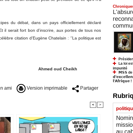
Chronique
L'absurd
reconnai
incipes du débat, dans un pays officiellement déclaré
communa
 il serait fort bon d’inscrire, aux portes de tous nos
élèbre citation d’Eugène Chatelain : ‘’La politique est
Présiden
La loi es
impunité
ud Cheikh
𝗠𝗦𝗦 de Y
𝗱’𝗲𝘅𝗰𝗲𝗹𝗹𝗲
𝗹’𝗔𝗳𝗿𝗶𝗾𝘂𝗲 !
n ami
Version imprimable
Partager
Rubriq
<
>
politiq
Nomina
missio
au cab