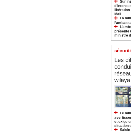
Sur in
d’intense
libération
Mali
La min
l’ambass
L’amba
présente 
ministre d
sécurit
Les di
condu
réseau
wilaya
Le min
avertisse
et exige u
situation
Saisie