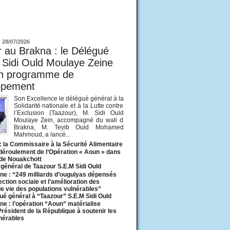
ur
-
28/07/2026
 au Brakna : le Délégué
 Sidi Ould Moulaye Zeine
un programme de
ppement
Son Excellence le délégué général à la
Solidarité nationale et à la Lutte contre
l’Exclusion (Taazour), M. Sidi Ould
Moulaye Zein, accompagné du wali d
Brakna, M. Teyib Ould Mohamed
Mahmoud, a lancé...
: la Commissaire à la Sécurité Alimentaire
 déroulement de l’Opération « Aoun » dans
 de Nouakchott
général de Taazour S.E.M Sidi Ould
ne : “249 milliards d’ouguiyas dépensés
ection sociale et l’amélioration des
de vie des populations vulnérables”
ué général à “Taazour” S.E.M Sidi Ould
ne : l’opération “Aoun” matérialise
 Président de la République à soutenir les
lnérables