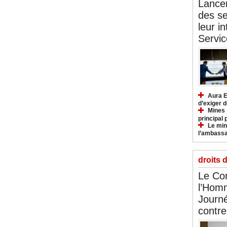
Lancem
des se
leur i
Servic
Aura E
d’exiger d
Mines :
principal 
Le mini
l’ambassa
droits 
Le Com
l’Hom
Journé
contre