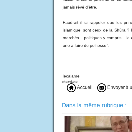
jamais rêvé d’être.
Faudrait-il ici rappeler que les pr
islamique, sont ceux de la Shûra ? Et
marchés – politiques y compris – la c
une affaire de politesse’’.
Ahmed o
lecalame
chezvlane
Accueil
Envoyer à u
Dans la même rubrique :