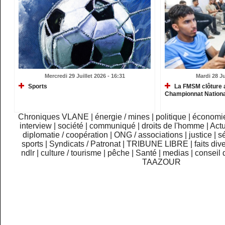
Mercredi 29 Juillet 2026 - 16:31
Mardi 28 Ju
Sports
La FMSM clôture 
Championnat Nationa
Chroniques VLANE
|
énergie / mines
|
politique
|
économi
interview
|
société
|
communiqué
|
droits de l'homme
|
Actu
diplomatie / coopération
|
ONG / associations
|
justice
|
sé
sports
|
Syndicats / Patronat
|
TRIBUNE LIBRE
|
faits div
ndlr
|
culture / tourisme
|
pêche
|
Santé
|
medias
|
conseil 
TAAZOUR