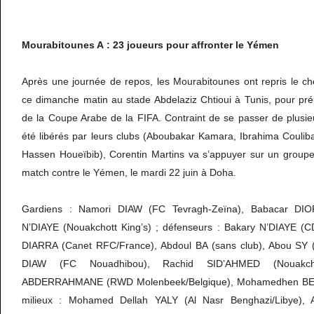
Mourabitounes A : 23 joueurs pour affronter le Yémen
Après une journée de repos, les Mourabitounes ont repris le c
ce dimanche matin au stade Abdelaziz Chtioui à Tunis, pour prép
de la Coupe Arabe de la FIFA. Contraint de se passer de plusie
été libérés par leurs clubs (Aboubakar Kamara, Ibrahima Coulib
Hassen Houeïbib), Corentin Martins va s’appuyer sur un group
match contre le Yémen, le mardi 22 juin à Doha.
Gardiens : Namori DIAW (FC Tevragh-Zeïna), Babacar DIOP
N’DIAYE (Nouakchott King’s) ; défenseurs : Bakary N’DIAYE (C
DIARRA (Canet RFC/France), Abdoul BA (sans club), Abou SY 
DIAW (FC Nouadhibou), Rachid SID’AHMED (Nouakcho
ABDERRAHMANE (RWD Molenbeek/Belgique), Mohamedhen BEI
milieux : Mohamed Dellah YALY (Al Nasr Benghazi/Libye),