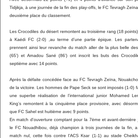
Tidjikja, à une journée de la fin des play-offs, le FC Tevragh Zeïna
deuxième place du classement.
Les Crocodiles du désert remontent au troisième rang (18 points),
à Kaédi FC (2-0) ,au terme d’une partie épique. Les parten
prennent ainsi leur revanche du match aller de la plus belle d
(65’) et Amadou Sané (86’) ont inscrit les buts des Crocodi
septième avec 14 points.
Après la défaite concédée face au FC Tevragh Zeïna, Nouakchott
de la victoire. Les hommes de Pape Seck se sont imposés (1-0) 
une superbe réalisation de l’international junior Mohamed Le
King’s remontent à la cinquième place provisoire, avec désorma
que FC Sahel est huitième avec 9 points.
En match d'ouverture comptant pour la 7ème et avant-dernière
le FC Nouadhibou, déjà champion à trois journées de la fin, a
match nul, cette fois contre l'ACS Ksar (1-1) au stade Che