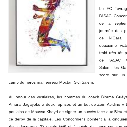
Le FC Tevragh
l'ASAC Concor
de la septiè
journée des pl
de N’Gara e
deuxième victo
froid très tôt 
de l'ASAC C
Salem, les Ga
score sur un
camp du héros malheureux Moctar Sidi Salem.
Au retour des vestiaires, les hommes du coach Birama Guèye
Amara Bagayoko à deux reprises et un but de Zeïn Abidine « 
poulains de Moussa Khayri de signer un succès face aux Bleu 
ce derby de la capitale. Les Concordiens pointent à la cinquiè
Avec désormais 22 points (+9) et 4 points d’avance sur son p