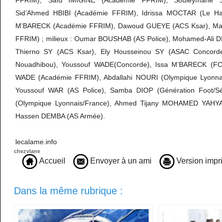
FFRIM), Saïd IMIGINE (Académie FFRIM), Souleymane 
Sid’Ahmed HBIBI (Académie FFRIM), Idrissa MOCTAR (Le Hav
M’BARECK (Académie FFRIM), Dawoud GUEYE (ACS Ksar), Mao
FFRIM) ; milieux : Oumar BOUSHAB (AS Police), Mohamed-Ali DI
Thierno SY (ACS Ksar), Ely Housseinou SY (ASAC Concord
Nouadhibou), Youssouf WADE(Concorde), Issa M’BARECK (FC
WADE (Académie FFRIM), Abdallahi NOURI (Olympique Lyonnais
Youssouf WAR (AS Police), Samba DIOP (Génération Foot/S
(Olympique Lyonnais/France), Ahmed Tijany MOHAMED YAHYA (
Hassen DEMBA (AS Armée).
lecalame.info
chezvlane
Accueil
Envoyer à un ami
Version impr
Dans la même rubrique :