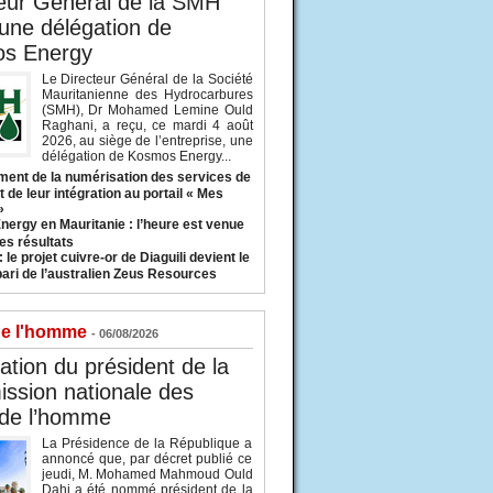
eur Général de la SMH
 une délégation de
s Energy
Le Directeur Général de la Société
Mauritanienne des Hydrocarbures
(SMH), Dr Mohamed Lemine Ould
Raghani, a reçu, ce mardi 4 août
2026, au siège de l’entreprise, une
délégation de Kosmos Energy...
ent de la numérisation des services de
 de leur intégration au portail « Mes
»
nergy en Mauritanie : l’heure est venue
es résultats
 le projet cuivre-or de Diaguili devient le
pari de l’australien Zeus Resources
de l'homme
- 06/08/2026
tion du président de la
ssion nationale des
 de l’homme
La Présidence de la République a
annoncé que, par décret publié ce
jeudi, M. Mohamed Mahmoud Ould
Dahi a été nommé président de la