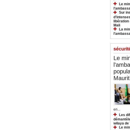
Le min
l’ambassa
Sur in
d’intense
libération
Mali
La min
l’ambass
sécurit
Le min
l’amba
popula
Maurit
en...
Les di
démantèle
wilaya de
Le min