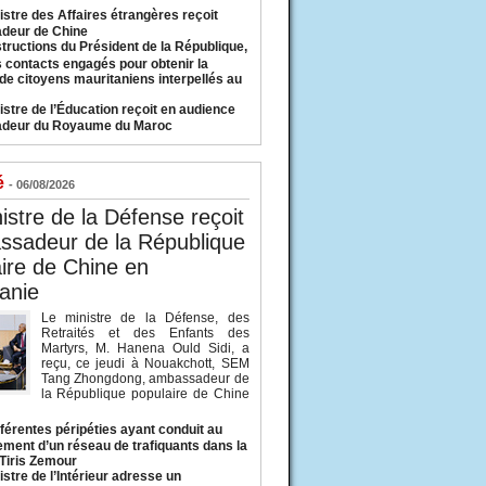
istre des Affaires étrangères reçoit
deur de Chine
structions du Président de la République,
s contacts engagés pour obtenir la
 de citoyens mauritaniens interpellés au
istre de l’Éducation reçoit en audience
adeur du Royaume du Maroc
é
- 06/08/2026
istre de la Défense reçoit
ssadeur de la République
ire de Chine en
anie
Le ministre de la Défense, des
Retraités et des Enfants des
Martyrs, M. Hanena Ould Sidi, a
reçu, ce jeudi à Nouakchott, SEM
Tang Zhongdong, ambassadeur de
la République populaire de Chine
fférentes péripéties ayant conduit au
ment d’un réseau de trafiquants dans la
 Tiris Zemour
istre de l’Intérieur adresse un