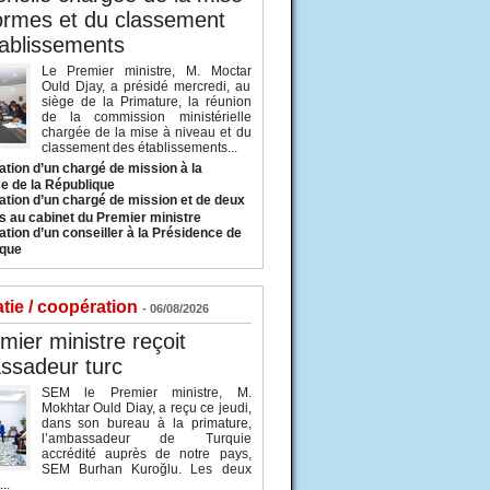
ormes et du classement
ablissements
Le Premier ministre, M. Moctar
Ould Djay, a présidé mercredi, au
siège de la Primature, la réunion
de la commission ministérielle
chargée de la mise à niveau et du
classement des établissements...
tion d’un chargé de mission à la
e de la République
tion d’un chargé de mission et de deux
s au cabinet du Premier ministre
tion d’un conseiller à la Présidence de
ique
tie / coopération
- 06/08/2026
mier ministre reçoit
ssadeur turc
SEM le Premier ministre, M.
Mokhtar Ould Diay, a reçu ce jeudi,
dans son bureau à la primature,
l’ambassadeur de Turquie
accrédité auprès de notre pays,
SEM Burhan Kuroğlu. Les deux
..