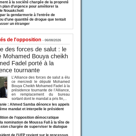
ment à la société chargée de la propreté
n plan d’urgence pour améliorer la
 de Nouakchott
 par la gendarmerie à l’entrée de
u d’une quantité de drogue que tentait
asser un étranger
tés de l'opposition
- 06/08/2026
ce des forces de salut : le
é Mohamed Bouya cheikh
ed Fadel porté à la
ence tournante
L’Alliance des forces de salut a élu
ce mercredi le député Mohamed
Bouya Cheikh Mohamed Fadel à la
présidence tournante de l’Alliance,
en remplacement du bureau
sortant dont le mandat a pris fin,...
anie : Ahmed Samba dénonce les appels
ième mandat et interpelle le président
lition de l’opposition démocratique
a nomination de Moussa Fall à la tête de
sion chargée de superviser le dialogue
sident de l’UFP revient sur le processus