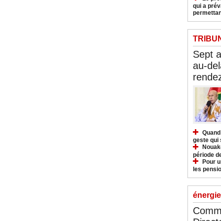
qui a pré
permettan
TRIBU
Sept 
au-del
rendez
Quand 
geste qui 
Nouakc
période d
Pour u
les pensio
énergie
Commu