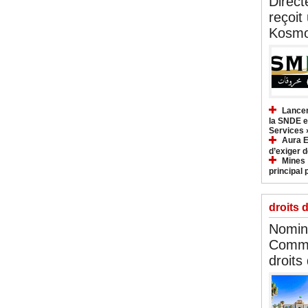
Direct
reçoit
Kosmo
Lancem
la SNDE et
Services 
Aura E
d’exiger d
Mines :
principal 
droits 
Nomina
Commi
droits