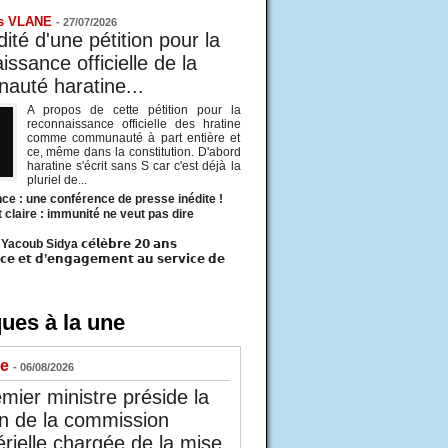
s VLANE
-
27/07/2026
ité d'une pétition pour la
ssance officielle de la
uté haratine...
A propos de cette pétition pour la
reconnaissance officielle des hratine
comme communauté à part entière et
ce, même dans la constitution. D'abord
haratine s'écrit sans S car c'est déjà la
pluriel de...
ce : une conférence de presse inédite !
t claire : immunité ne veut pas dire
acoub Sidya 𝗰𝗲́𝗹𝗲̀𝗯𝗿𝗲 𝟮𝟬 𝗮𝗻𝘀
𝗰𝗲 𝗲𝘁 𝗱’𝗲𝗻𝗴𝗮𝗴𝗲𝗺𝗲𝗻𝘁 𝗮𝘂 𝘀𝗲𝗿𝘃𝗶𝗰𝗲 𝗱𝗲
ues à la une
ue
- 06/08/2026
mier ministre préside la
n de la commission
érielle chargée de la mise