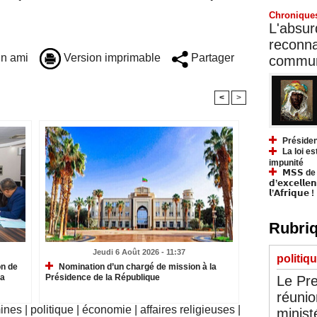
Chronique
L'absurd
reconnai
n ami
Version imprimable
Partager
communa
<
>
Présiden
La loi es
impunité
𝗠𝗦𝗦 de Y
𝗱’𝗲𝘅𝗰𝗲𝗹𝗹𝗲
𝗹’𝗔𝗳𝗿𝗶𝗾𝘂𝗲 !
Rubriq
Jeudi 6 Août 2026 - 11:37
politiq
on de
Nomination d’un chargé de mission à la
la
Présidence de la République
Le Pre
réunio
mines
|
politique
|
économie
|
affaires religieuses
|
minist