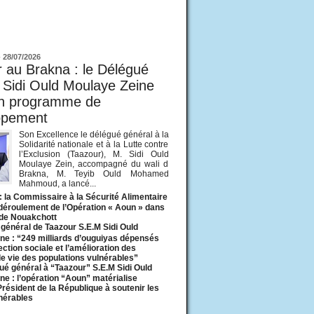
ur
-
28/07/2026
 au Brakna : le Délégué
 Sidi Ould Moulaye Zeine
un programme de
ppement
Son Excellence le délégué général à la
Solidarité nationale et à la Lutte contre
l’Exclusion (Taazour), M. Sidi Ould
Moulaye Zein, accompagné du wali d
Brakna, M. Teyib Ould Mohamed
Mahmoud, a lancé...
: la Commissaire à la Sécurité Alimentaire
 déroulement de l’Opération « Aoun » dans
 de Nouakchott
général de Taazour S.E.M Sidi Ould
ne : “249 milliards d’ouguiyas dépensés
ection sociale et l’amélioration des
de vie des populations vulnérables”
ué général à “Taazour” S.E.M Sidi Ould
ne : l’opération “Aoun” matérialise
 Président de la République à soutenir les
lnérables