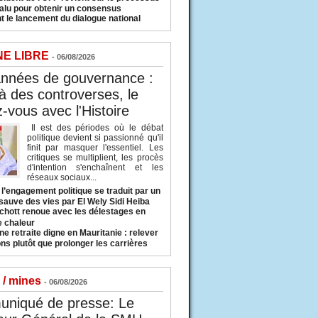
valu pour obtenir un consensus
t le lancement du dialogue national
NE LIBRE
- 06/08/2026
années de gouvernance :
à des controverses, le
-vous avec l'Histoire
Il est des périodes où le débat
politique devient si passionné qu'il
finit par masquer l'essentiel. Les
critiques se multiplient, les procès
d'intention s'enchaînent et les
réseaux sociaux...
l’engagement politique se traduit par un
sauve des vies par El Wely Sidi Heiba
hott renoue avec les délestages en
e chaleur
ne retraite digne en Mauritanie : relever
ns plutôt que prolonger les carrières
 / mines
- 06/08/2026
niqué de presse: Le