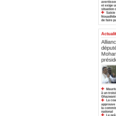
avertisse
et exige u
situation
Saisie
Nouadhibo
de faire p
Actuali
Allian
déput
Moham
présid
Maurit
à un trois
Ghazwani
La coa
approuve l
la commis
national
Le pré