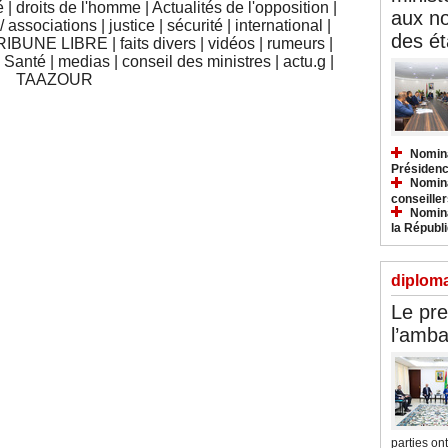
é
|
droits de l'homme
|
Actualités de l'opposition
|
aux n
 associations
|
justice
|
sécurité
|
international
|
des ét
RIBUNE LIBRE
|
faits divers
|
vidéos
|
rumeurs
|
|
Santé
|
medias
|
conseil des ministres
|
actu.g
|
TAAZOUR
Nomina
Présidenc
Nomina
conseiller
Nomina
la Républ
diploma
Le pre
l’amba
parties ont.