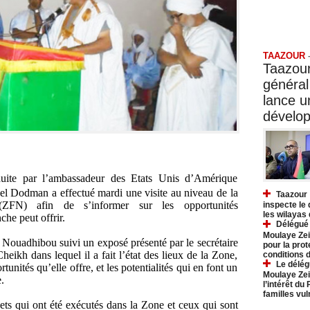
Taazo
TAAZOUR
Taazour
général
lance 
dévelo
uite par l’ambassadeur des Etats Unis d’Amérique
l Dodman a effectué mardi une visite au niveau de la
Taazour 
FN) afin de s’informer sur les opportunités
inspecte le
les wilayas
he peut offrir.
Délégué 
Moulaye Zei
 Nouadhibou suivi un exposé présenté par le secrétaire
pour la prot
eikh dans lequel il a fait l’état des lieux de la Zone,
conditions 
Le délég
tunités qu’elle offre, et les potentialités qui en font un
Moulaye Zei
.
l’intérêt du
familles vu
ets qui ont été exécutés dans la Zone et ceux qui sont