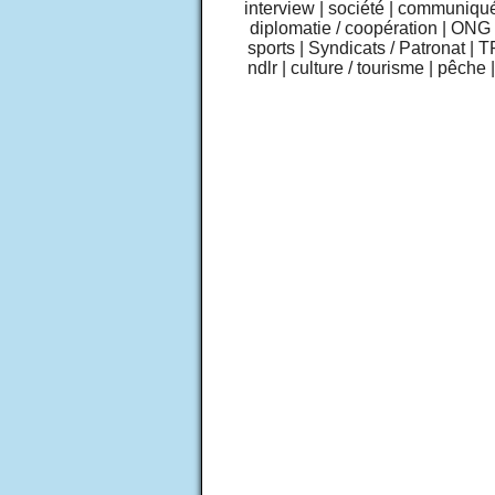
interview
|
société
|
communiqu
diplomatie / coopération
|
ONG /
sports
|
Syndicats / Patronat
|
T
ndlr
|
culture / tourisme
|
pêche