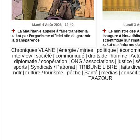
Mardi 4 Août 2026 - 12:40
Lundi 3 A
La Mauritanie appelle à faire transiter la
Le ministre des A
zakat par l’organisme officiel afin de garantir
inaugure à Nouadhib
la transparence
scientifique sur l’inst
zakat et s’informe d
institutions relevant
Chroniques VLANE
|
énergie / mines
|
politique
|
économi
interview
|
société
|
communiqué
|
droits de l'homme
|
Actu
diplomatie / coopération
|
ONG / associations
|
justice
|
sé
sports
|
Syndicats / Patronat
|
TRIBUNE LIBRE
|
faits div
ndlr
|
culture / tourisme
|
pêche
|
Santé
|
medias
|
conseil 
TAAZOUR