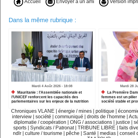
Accueil
Envoyer à un ami
Version impr
Dans la même rubrique :
Mardi 4 Août 2026 - 18:08
Mardi 28 Ju
Mauritanie : l’Assemblée nationale et
La Première Dame
l’UNICEF renforcent les capacités des
femmes est un pilier 
parlementaires sur les enjeux de la nutrition
société stable et pr
Chroniques VLANE
|
énergie / mines
|
politique
|
économi
interview
|
société
|
communiqué
|
droits de l'homme
|
Actu
diplomatie / coopération
|
ONG / associations
|
justice
|
sé
sports
|
Syndicats / Patronat
|
TRIBUNE LIBRE
|
faits div
ndlr
|
culture / tourisme
|
pêche
|
Santé
|
medias
|
conseil 