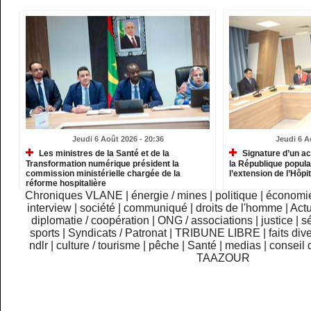
Jeudi 6 Août 2026 - 20:36
Jeudi 6 A
Les ministres de la Santé et de la
Signature d’un ac
Transformation numérique président la
la République popula
commission ministérielle chargée de la
l’extension de l’Hôpit
réforme hospitalière
Chroniques VLANE
|
énergie / mines
|
politique
|
économi
interview
|
société
|
communiqué
|
droits de l'homme
|
Actu
diplomatie / coopération
|
ONG / associations
|
justice
|
sé
sports
|
Syndicats / Patronat
|
TRIBUNE LIBRE
|
faits div
ndlr
|
culture / tourisme
|
pêche
|
Santé
|
medias
|
conseil 
TAAZOUR