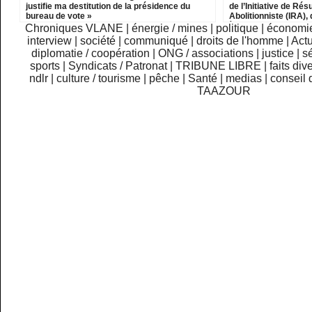
justifie ma destitution de la présidence du
de l’Initiative de R
bureau de vote »
Abolitionniste (IRA), 
à deux ans de prison 
Chroniques VLANE
|
énergie / mines
|
politique
|
économi
perte des droits civi
interview
|
société
|
communiqué
|
droits de l'homme
|
Actu
diplomatie / coopération
|
ONG / associations
|
justice
|
sé
sports
|
Syndicats / Patronat
|
TRIBUNE LIBRE
|
faits div
ndlr
|
culture / tourisme
|
pêche
|
Santé
|
medias
|
conseil 
TAAZOUR