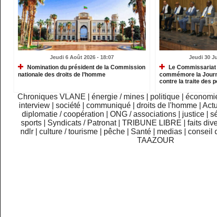
Jeudi 6 Août 2026 - 18:07
Jeudi 30 Ju
Nomination du président de la Commission
Le Commissariat 
nationale des droits de l’homme
commémore la Journé
contre la traite des
Chroniques VLANE
|
énergie / mines
|
politique
|
économi
interview
|
société
|
communiqué
|
droits de l'homme
|
Actu
diplomatie / coopération
|
ONG / associations
|
justice
|
sé
sports
|
Syndicats / Patronat
|
TRIBUNE LIBRE
|
faits div
ndlr
|
culture / tourisme
|
pêche
|
Santé
|
medias
|
conseil 
TAAZOUR