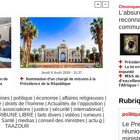
<
>
Chronique
L'absurd
reconnai
communa
Présiden
La loi es
impunité
Jeudi 6 Août 2026 - 11:37
𝗠𝗦𝗦 de Y
on de
Nomination d’un chargé de mission à la
𝗱’𝗲𝘅𝗰𝗲𝗹𝗹𝗲
la
Présidence de la République
𝗹’𝗔𝗳𝗿𝗶𝗾𝘂𝗲 !
mines
|
politique
|
économie
|
affaires religieuses
|
Rubriq
é
|
droits de l'homme
|
Actualités de l'opposition
|
 associations
|
justice
|
sécurité
|
international
|
politiq
RIBUNE LIBRE
|
faits divers
|
vidéos
|
rumeurs
|
|
Santé
|
medias
|
conseil des ministres
|
actu.g
|
Le Pre
TAAZOUR
réunio
minist