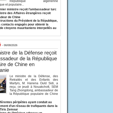
République algérienne
ue et populaire...
mier ministre reçoit l’ambassadeur turc
istre des Affaires étrangères reçoit
deur de Chine
structions du Président de la République,
s contacts engagés pour obtenir la
 de citoyens mauritaniens interpellés au
é
- 06/08/2026
istre de la Défense reçoit
ssadeur de la République
ire de Chine en
anie
Le ministre de la Défense, des
Retraités et des Enfants des
Martyrs, M. Hanena Ould Sidi, a
reçu, ce jeudi à Nouakchott, SEM
Tang Zhongdong, ambassadeur de
la République populaire de Chine
fférentes péripéties ayant conduit au
ment d’un réseau de trafiquants dans la
 Tiris Zemour