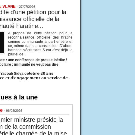
s VLANE
-
27/07/2026
ité d'une pétition pour la
ssance officielle de la
uté haratine...
A propos de cette pétition pour la
reconnaissance officielle des hratine
comme communauté à part entière et
ce, même dans la constitution. D'abord
haratine s'écrit sans S car c'est déjà la
pluriel de...
ce : une conférence de presse inédite !
t claire : immunité ne veut pas dire
acoub Sidya 𝗰𝗲́𝗹𝗲̀𝗯𝗿𝗲 𝟮𝟬 𝗮𝗻𝘀
𝗰𝗲 𝗲𝘁 𝗱’𝗲𝗻𝗴𝗮𝗴𝗲𝗺𝗲𝗻𝘁 𝗮𝘂 𝘀𝗲𝗿𝘃𝗶𝗰𝗲 𝗱𝗲
ues à la une
ue
- 06/08/2026
mier ministre préside la
n de la commission
érielle chargée de la mise