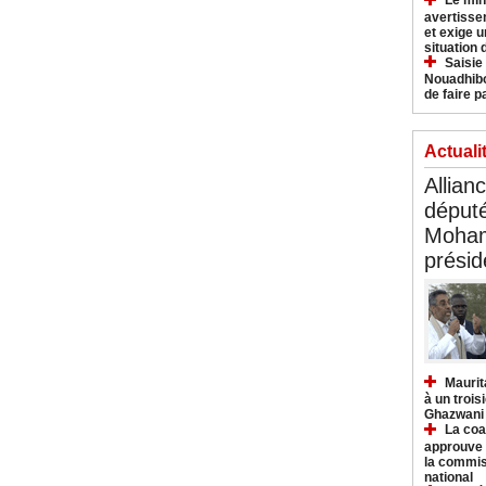
Le min
avertisse
et exige u
situation
Saisie
Nouadhibo
de faire p
Actuali
Allian
déput
Moham
présid
Maurit
à un trois
Ghazwani
La coa
approuve l
la commis
national