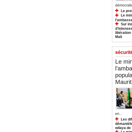
démocratiq
Le pre
Le min
l’ambassa
Sur in
d’intense
libération
Mali
sécurit
Le min
l’amba
popula
Maurit
en...
Les di
démantèle
wilaya de