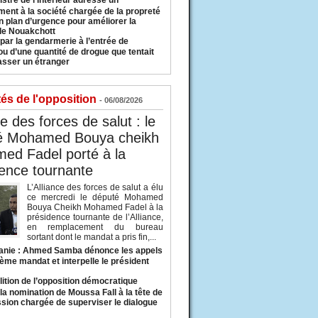
istre de l’Intérieur adresse un
ment à la société chargée de la propreté
n plan d’urgence pour améliorer la
 de Nouakchott
 par la gendarmerie à l’entrée de
u d’une quantité de drogue que tentait
asser un étranger
tés de l'opposition
- 06/08/2026
ce des forces de salut : le
é Mohamed Bouya cheikh
ed Fadel porté à la
ence tournante
L’Alliance des forces de salut a élu
ce mercredi le député Mohamed
Bouya Cheikh Mohamed Fadel à la
présidence tournante de l’Alliance,
en remplacement du bureau
sortant dont le mandat a pris fin,...
anie : Ahmed Samba dénonce les appels
ième mandat et interpelle le président
lition de l’opposition démocratique
a nomination de Moussa Fall à la tête de
sion chargée de superviser le dialogue