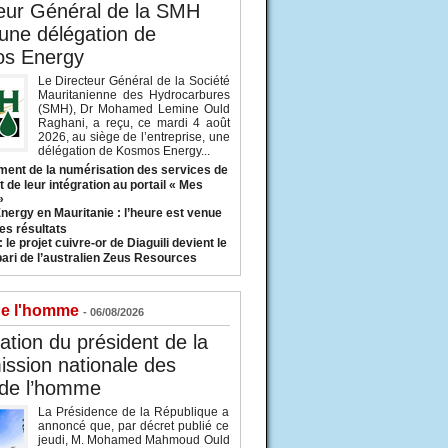
eur Général de la SMH
 une délégation de
s Energy
Le Directeur Général de la Société
Mauritanienne des Hydrocarbures
(SMH), Dr Mohamed Lemine Ould
Raghani, a reçu, ce mardi 4 août
2026, au siège de l’entreprise, une
délégation de Kosmos Energy...
ent de la numérisation des services de
 de leur intégration au portail « Mes
»
nergy en Mauritanie : l’heure est venue
es résultats
 le projet cuivre-or de Diaguili devient le
pari de l’australien Zeus Resources
de l'homme
- 06/08/2026
tion du président de la
ssion nationale des
 de l’homme
La Présidence de la République a
annoncé que, par décret publié ce
jeudi, M. Mohamed Mahmoud Ould