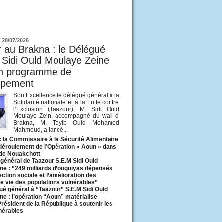
ur
-
28/07/2026
 au Brakna : le Délégué
 Sidi Ould Moulaye Zeine
un programme de
ppement
Son Excellence le délégué général à la
Solidarité nationale et à la Lutte contre
l’Exclusion (Taazour), M. Sidi Ould
Moulaye Zein, accompagné du wali d
Brakna, M. Teyib Ould Mohamed
Mahmoud, a lancé...
: la Commissaire à la Sécurité Alimentaire
 déroulement de l’Opération « Aoun » dans
 de Nouakchott
général de Taazour S.E.M Sidi Ould
ne : “249 milliards d’ouguiyas dépensés
ection sociale et l’amélioration des
de vie des populations vulnérables”
ué général à “Taazour” S.E.M Sidi Ould
ne : l’opération “Aoun” matérialise
 Président de la République à soutenir les
lnérables