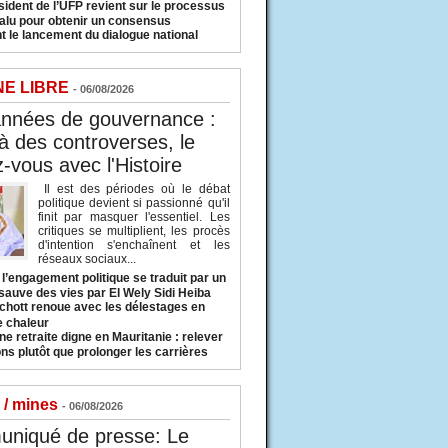
sident de l’UFP revient sur le processus
valu pour obtenir un consensus
t le lancement du dialogue national
NE LIBRE
- 06/08/2026
années de gouvernance :
à des controverses, le
-vous avec l'Histoire
Il est des périodes où le débat
politique devient si passionné qu'il
finit par masquer l'essentiel. Les
critiques se multiplient, les procès
d'intention s'enchaînent et les
réseaux sociaux...
l’engagement politique se traduit par un
sauve des vies par El Wely Sidi Heiba
hott renoue avec les délestages en
e chaleur
ne retraite digne en Mauritanie : relever
ns plutôt que prolonger les carrières
 / mines
- 06/08/2026
niqué de presse: Le