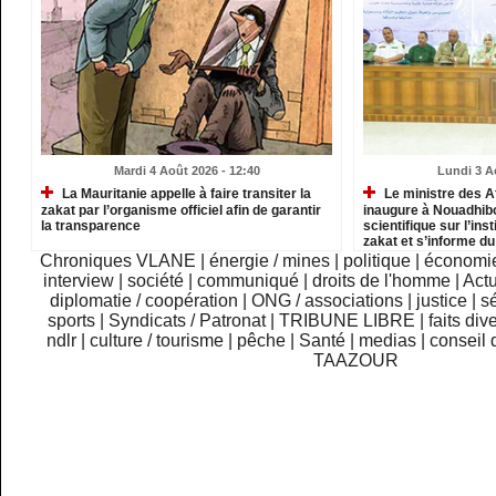
Mardi 4 Août 2026 - 12:40
Lundi 3 A
La Mauritanie appelle à faire transiter la
Le ministre des A
zakat par l’organisme officiel afin de garantir
inaugure à Nouadhib
la transparence
scientifique sur l’inst
zakat et s’informe d
institutions relevant
Chroniques VLANE
|
énergie / mines
|
politique
|
économi
interview
|
société
|
communiqué
|
droits de l'homme
|
Actu
diplomatie / coopération
|
ONG / associations
|
justice
|
sé
sports
|
Syndicats / Patronat
|
TRIBUNE LIBRE
|
faits div
ndlr
|
culture / tourisme
|
pêche
|
Santé
|
medias
|
conseil 
TAAZOUR