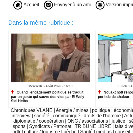
Accueil
Envoyer à un ami
Version impr
Dans la même rubrique :
Mercredi 5 Août 2026 - 16:19
Lundi 3 A
Quand l’engagement politique se traduit
Nouakchott renou
par un geste qui sauve des vies par El Wely
période de chaleur
Sidi Heiba
Chroniques VLANE
|
énergie / mines
|
politique
|
économi
interview
|
société
|
communiqué
|
droits de l'homme
|
Actu
diplomatie / coopération
|
ONG / associations
|
justice
|
sé
sports
|
Syndicats / Patronat
|
TRIBUNE LIBRE
|
faits div
ndlr
|
culture / tourisme
|
pêche
|
Santé
|
medias
|
conseil 