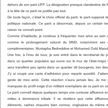
dehors de son parti UFP. La désignation presque clandestine 
à la tête de ce parti ne justifie pas tout.
De toute façon, c’était le choix officiel du parti, le parti supposé 
politique nationale. Ce parti a désormais, depuis un certain t
raison ne connaît point.
Comme d’habitude, je continue à fréquenter mes amis au sein d
comme le prolongement naturel du MND, notamment ses d
complémentaires: Mustapha Bedreddine et Mohamed Ould Maou
Une fois, à l’insu de tous, je suis entré dans le secrétariat du pa
dans un quartier populaire qui ouvre sur le mur de l’état-major 
sera transféré peu après dans un quartier dit bourgeois, loin des
J’y ai coupé une carte d’adhésion pour repartir aussitôt. J’att
geste de mes amis. Cette réaction n’aura jamais lieu. Je me s
manquais du profil exigé d’un militant exemplaire de ce parti en 
Le parti connaît depuis quelques temps une curieuse affluence e
milieu à dominance tribale. Il se révélera que cette affluen
éléments, cadres chauvins bien connus, originaires du même mi