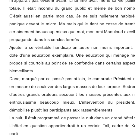
m’apparaît pas évident avant. L’homme avait mené sa vie politi
totale. Il était inconnu du grand public et même de bon nomb
C’était aussi en partie mon cas. Je ne suis nullement habitu
panique devant le micro. Ma main qui le tient ne cesse de tre
certainement beaucoup mieux que moi, mon ami Maouloud excelle 
propagande dans les cercles fermés.
Ajouter à ce véritable handicap un autre non moins important
doté d’une éducation exemplaire. Une éducation qui ménage mê
propos si courtois au point de se confondre dans certains aspec
bienveillants.
Donc, marqué par ce passé pas si loin, le camarade Président n’
en mesure de soulever des larges masses de leur torpeur. Bedred
d’autres grands orateurs secouent les masses présentes aux me
enthousiasme beaucoup mieux. L’intervention du président,
démobilise plutôt les participants aux rassemblements.
La nuit, il était programmé de passer la nuit dans un grand hôtel si
L’hôtel en question appartiendrait à un certain Tall, cadre de 
parti.