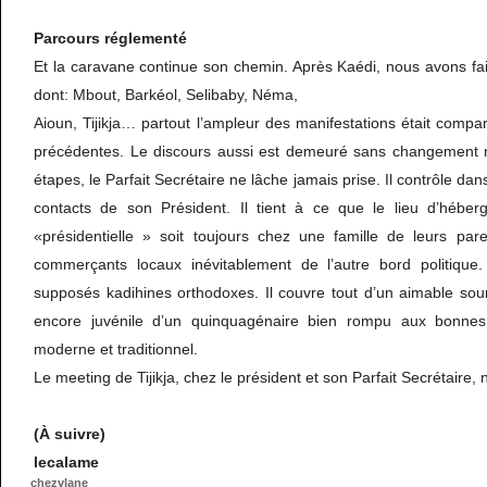
Parcours réglementé
Et la caravane continue son chemin. Après Kaédi, nous avons fai
dont: Mbout, Barkéol, Selibaby, Néma,
Aioun, Tijikja… partout l’ampleur des manifestations était compa
précédentes. Le discours aussi est demeuré sans changement n
étapes, le Parfait Secrétaire ne lâche jamais prise. Il contrôle dan
contacts de son Président. Il tient à ce que le lieu d’héber
«présidentielle » soit toujours chez une famille de leurs par
commerçants locaux inévitablement de l’autre bord politique. I
supposés kadihines orthodoxes. Il couvre tout d’un aimable sour
encore juvénile d’un quinquagénaire bien rompu aux bonnes
moderne et traditionnel.
Le meeting de Tijikja, chez le président et son Parfait Secrétaire,
(À suivre)
lecalame
chezvlane