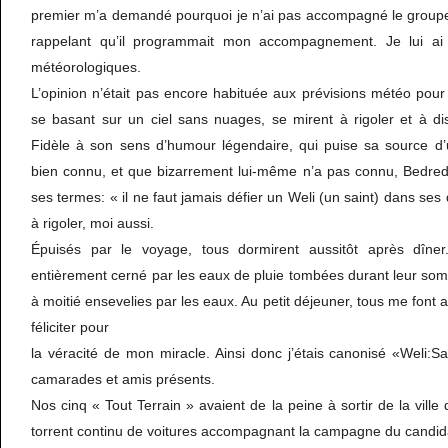
premier m’a demandé pourquoi je n’ai pas accompagné le groupe
rappelant qu’il programmait mon accompagnement. Je lui ai
météorologiques.
L’opinion n’était pas encore habituée aux prévisions météo pour l
se basant sur un ciel sans nuages, se mirent à rigoler et à di
Fidèle à son sens d’humour légendaire, qui puise sa source d’un
bien connu, et que bizarrement lui-même n’a pas connu, Bedred
ses termes: « il ne faut jamais défier un Weli (un saint) dans ses
à rigoler, moi aussi.
Épuisés par le voyage, tous dormirent aussitôt après dîner. 
entièrement cerné par les eaux de pluie tombées durant leur somm
à moitié ensevelies par les eaux. Au petit déjeuner, tous me font
féliciter pour
la véracité de mon miracle. Ainsi donc j’étais canonisé «Weli:S
camarades et amis présents.
Nos cinq « Tout Terrain » avaient de la peine à sortir de la vill
torrent continu de voitures accompagnant la campagne du cand