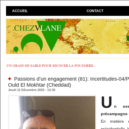
ACCUEIL
CONTACT
UN GRAIN DE SABLE POUR SECOUER LA POUSSIÈRE...
Passions d’un engagement (81): Incertitudes-04
Ould El Mokhtar (Cheddad)
Jeudi 11 Décembre 2025 - 12:35
U
n exe
précampagne é
En matière 
présidentielle 