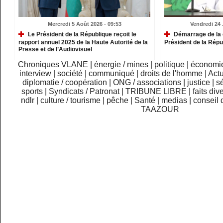
Mercredi 5 Août 2026 - 09:53
Vendredi 24 J
Le Président de la République reçoit le
Démarrage de la 
rapport annuel 2025 de la Haute Autorité de la
Président de la Répu
Presse et de l’Audiovisuel
Chroniques VLANE
|
énergie / mines
|
politique
|
économi
interview
|
société
|
communiqué
|
droits de l'homme
|
Actu
diplomatie / coopération
|
ONG / associations
|
justice
|
sé
sports
|
Syndicats / Patronat
|
TRIBUNE LIBRE
|
faits div
ndlr
|
culture / tourisme
|
pêche
|
Santé
|
medias
|
conseil 
TAAZOUR