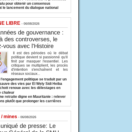
valu pour obtenir un consensus
t le lancement du dialogue national
NE LIBRE
- 06/08/2026
années de gouvernance :
à des controverses, le
-vous avec l'Histoire
Il est des périodes où le débat
politique devient si passionné qu'il
finit par masquer l'essentiel. Les
critiques se multiplient, les procès
d'intention s'enchaînent et les
réseaux sociaux...
l’engagement politique se traduit par un
sauve des vies par El Wely Sidi Heiba
hott renoue avec les délestages en
e chaleur
ne retraite digne en Mauritanie : relever
ns plutôt que prolonger les carrières
 / mines
- 06/08/2026
niqué de presse: Le