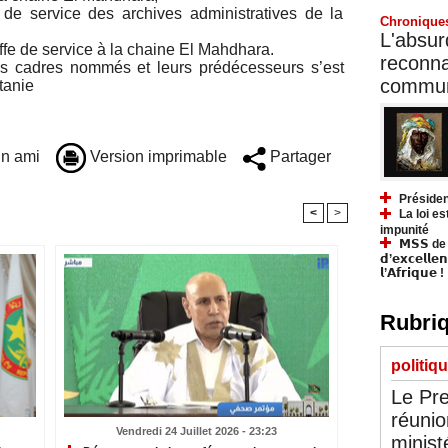
e service des archives administratives de la
Chronique
L'absurd
e de service à la chaine El Mahdhara.
reconnai
es cadres nommés et leurs prédécesseurs s’est
communa
tanie
n ami
Version imprimable
Partager
Présiden
<
>
La loi es
impunité
𝗠𝗦𝗦 de Y
𝗱’𝗲𝘅𝗰𝗲𝗹𝗹𝗲
𝗹’𝗔𝗳𝗿𝗶𝗾𝘂𝗲 !
Rubriq
politiq
Le Pre
réunio
Vendredi 24 Juillet 2026 - 23:23
minist