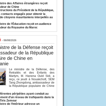
istre des Affaires étrangères reçoit
deur de Chine
structions du Président de la République,
s contacts engagés pour obtenir la
 de citoyens mauritaniens interpellés au
istre de l’Éducation reçoit en audience
adeur du Royaume du Maroc
é
- 06/08/2026
istre de la Défense reçoit
ssadeur de la République
ire de Chine en
anie
Le ministre de la Défense, des
Retraités et des Enfants des
Martyrs, M. Hanena Ould Sidi, a
reçu, ce jeudi à Nouakchott, SEM
Tang Zhongdong, ambassadeur de
la République populaire de Chine
fférentes péripéties ayant conduit au
ment d’un réseau de trafiquants dans la
 Tiris Zemour
istre de l’Intérieur adresse un