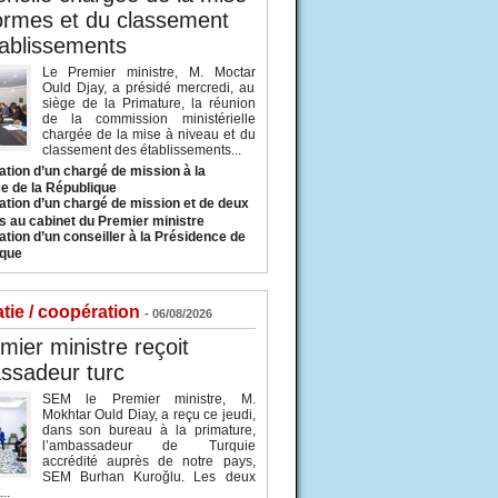
ormes et du classement
ablissements
Le Premier ministre, M. Moctar
Ould Djay, a présidé mercredi, au
siège de la Primature, la réunion
de la commission ministérielle
chargée de la mise à niveau et du
classement des établissements...
tion d’un chargé de mission à la
e de la République
tion d’un chargé de mission et de deux
s au cabinet du Premier ministre
tion d’un conseiller à la Présidence de
ique
tie / coopération
- 06/08/2026
mier ministre reçoit
ssadeur turc
SEM le Premier ministre, M.
Mokhtar Ould Diay, a reçu ce jeudi,
dans son bureau à la primature,
l’ambassadeur de Turquie
accrédité auprès de notre pays,
SEM Burhan Kuroğlu. Les deux
..