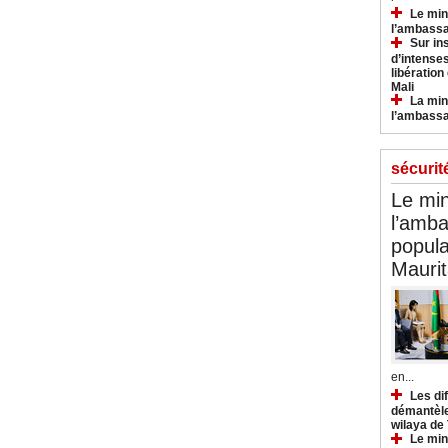
Le min
l’ambassa
Sur in
d’intense
libération
Mali
La min
l’ambass
sécurit
Le min
l’amba
popula
Maurit
en...
Les di
démantèle
wilaya de
Le min