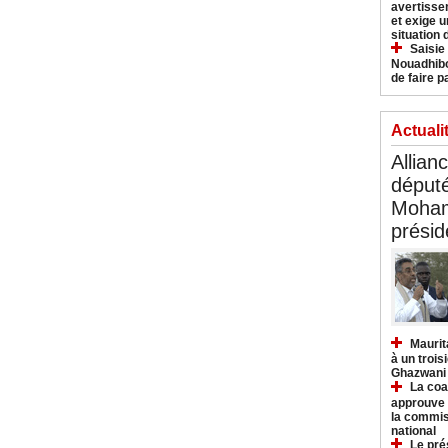
avertisse
et exige u
situation
Saisie
Nouadhibo
de faire p
Actuali
Allian
déput
Moham
présid
Maurit
à un trois
Ghazwani
La coa
approuve l
la commis
national
Le pré