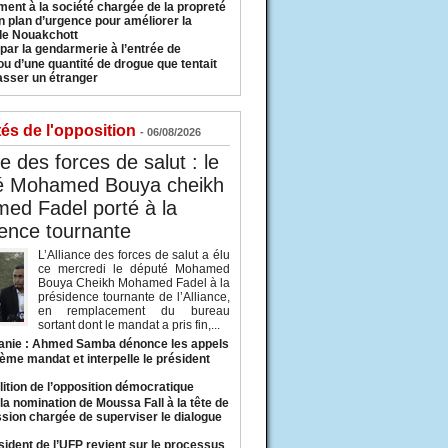
ment à la société chargée de la propreté
n plan d’urgence pour améliorer la
 de Nouakchott
 par la gendarmerie à l’entrée de
u d’une quantité de drogue que tentait
asser un étranger
tés de l'opposition
- 06/08/2026
ce des forces de salut : le
é Mohamed Bouya cheikh
ed Fadel porté à la
ence tournante
L’Alliance des forces de salut a élu
ce mercredi le député Mohamed
Bouya Cheikh Mohamed Fadel à la
présidence tournante de l’Alliance,
en remplacement du bureau
sortant dont le mandat a pris fin,...
anie : Ahmed Samba dénonce les appels
ième mandat et interpelle le président
lition de l’opposition démocratique
a nomination de Moussa Fall à la tête de
sion chargée de superviser le dialogue
sident de l’UFP revient sur le processus