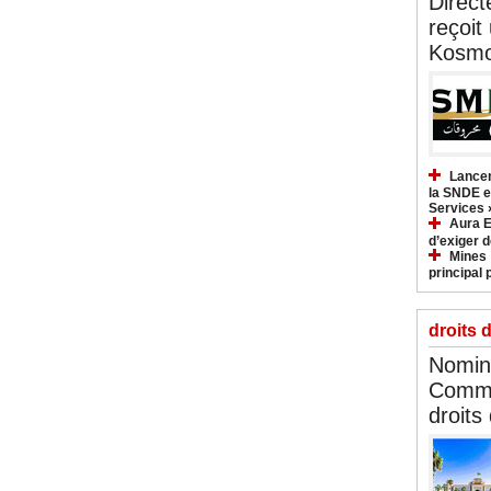
Direct
reçoit
Kosmo
Lancem
la SNDE et
Services 
Aura E
d’exiger d
Mines :
principal 
droits 
Nomina
Commi
droits