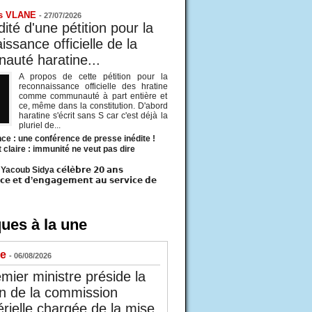
s VLANE
-
27/07/2026
ité d'une pétition pour la
ssance officielle de la
uté haratine...
A propos de cette pétition pour la
reconnaissance officielle des hratine
comme communauté à part entière et
ce, même dans la constitution. D'abord
haratine s'écrit sans S car c'est déjà la
pluriel de...
ce : une conférence de presse inédite !
t claire : immunité ne veut pas dire
acoub Sidya 𝗰𝗲́𝗹𝗲̀𝗯𝗿𝗲 𝟮𝟬 𝗮𝗻𝘀
𝗰𝗲 𝗲𝘁 𝗱’𝗲𝗻𝗴𝗮𝗴𝗲𝗺𝗲𝗻𝘁 𝗮𝘂 𝘀𝗲𝗿𝘃𝗶𝗰𝗲 𝗱𝗲
ues à la une
ue
- 06/08/2026
mier ministre préside la
n de la commission
érielle chargée de la mise