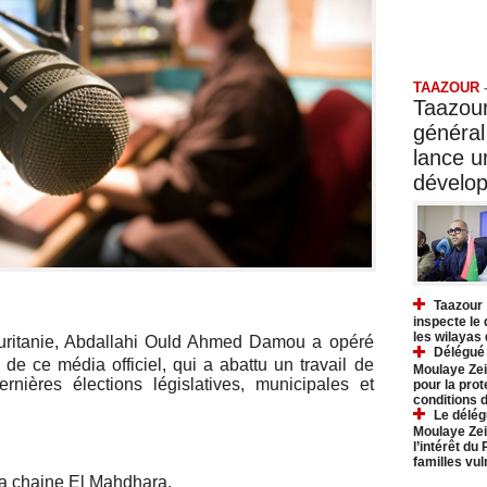
Taazo
TAAZOUR
Taazour
général
lance 
dévelo
Taazour 
inspecte le
les wilayas
ritanie, Abdallahi Ould Ahmed Damou a opéré
Délégué 
e ce média officiel, qui a abattu un travail de
Moulaye Zei
rnières élections législatives, municipales et
pour la prot
conditions 
Le délég
Moulaye Zei
l’intérêt du
familles vu
a chaine El Mahdhara,