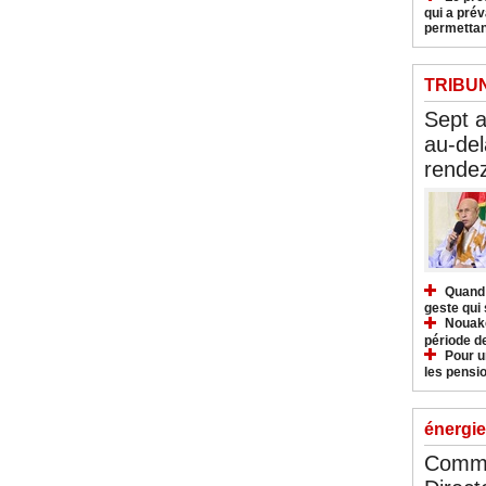
qui a pré
permettan
TRIBU
Sept 
au-del
rendez
Quand 
geste qui 
Nouakc
période d
Pour u
les pensio
énergie
Commu