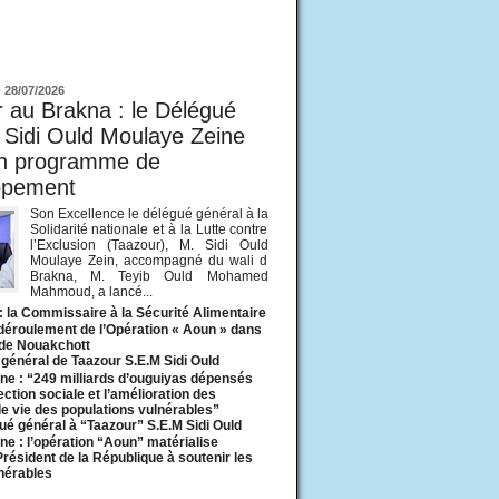
ur
-
28/07/2026
 au Brakna : le Délégué
 Sidi Ould Moulaye Zeine
un programme de
ppement
Son Excellence le délégué général à la
Solidarité nationale et à la Lutte contre
l’Exclusion (Taazour), M. Sidi Ould
Moulaye Zein, accompagné du wali d
Brakna, M. Teyib Ould Mohamed
Mahmoud, a lancé...
: la Commissaire à la Sécurité Alimentaire
 déroulement de l’Opération « Aoun » dans
 de Nouakchott
général de Taazour S.E.M Sidi Ould
ne : “249 milliards d’ouguiyas dépensés
ection sociale et l’amélioration des
de vie des populations vulnérables”
ué général à “Taazour” S.E.M Sidi Ould
ne : l’opération “Aoun” matérialise
 Président de la République à soutenir les
lnérables