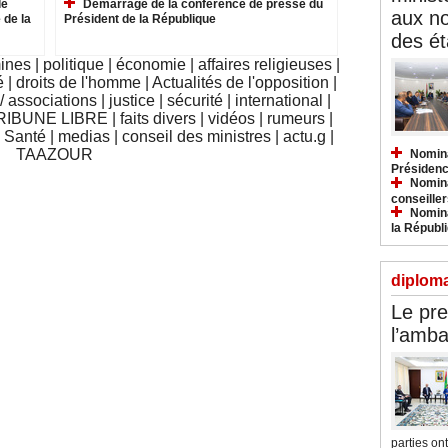
le
Démarrage de la conférence de presse du
aux n
 de la
Président de la République
des ét
mines
|
politique
|
économie
|
affaires religieuses
|
é
|
droits de l'homme
|
Actualités de l'opposition
|
 associations
|
justice
|
sécurité
|
international
|
RIBUNE LIBRE
|
faits divers
|
vidéos
|
rumeurs
|
|
Santé
|
medias
|
conseil des ministres
|
actu.g
|
TAAZOUR
Nomina
Présidenc
Nomina
conseiller
Nomina
la Républ
diploma
Le pre
l’amba
parties ont.