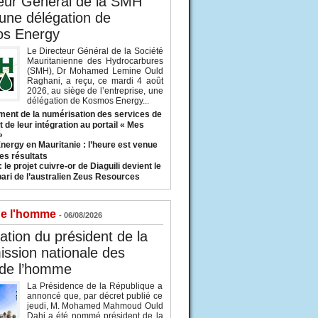
eur Général de la SMH
 une délégation de
s Energy
Le Directeur Général de la Société
Mauritanienne des Hydrocarbures
(SMH), Dr Mohamed Lemine Ould
Raghani, a reçu, ce mardi 4 août
2026, au siège de l’entreprise, une
délégation de Kosmos Energy...
ent de la numérisation des services de
 de leur intégration au portail « Mes
»
nergy en Mauritanie : l’heure est venue
es résultats
 le projet cuivre-or de Diaguili devient le
pari de l’australien Zeus Resources
de l'homme
- 06/08/2026
tion du président de la
ssion nationale des
 de l’homme
La Présidence de la République a
annoncé que, par décret publié ce
jeudi, M. Mohamed Mahmoud Ould
Dahi a été nommé président de la