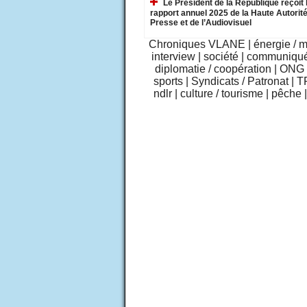
Le Président de la République reçoit 
rapport annuel 2025 de la Haute Autorité
Presse et de l’Audiovisuel
Chroniques VLANE
|
énergie / 
interview
|
société
|
communiqu
diplomatie / coopération
|
ONG /
sports
|
Syndicats / Patronat
|
T
ndlr
|
culture / tourisme
|
pêche