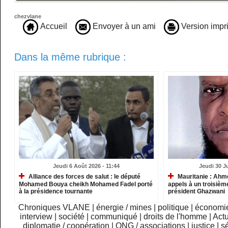
chezvlane
Accueil
Envoyer à un ami
Version impr
Dans la même rubrique :
Jeudi 6 Août 2026 - 11:44
Jeudi 30 Ju
Alliance des forces de salut : le député
Mauritanie : Ahm
Mohamed Bouya cheikh Mohamed Fadel porté
appels à un troisième
à la présidence tournante
président Ghazwani
Chroniques VLANE
|
énergie / mines
|
politique
|
économi
interview
|
société
|
communiqué
|
droits de l'homme
|
Actu
diplomatie / coopération
|
ONG / associations
|
justice
|
sé