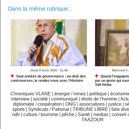
Dans la même rubrique :
Jeudi 6 Août 2026 - 11:48
Mercredi 5 
Sept années de gouvernance : au-delà des
Quand l’engagemen
controverses, le rendez-vous avec l'Histoire
par un geste qui sau
Sidi Heiba
Chroniques VLANE
|
énergie / mines
|
politique
|
économi
interview
|
société
|
communiqué
|
droits de l'homme
|
Actu
diplomatie / coopération
|
ONG / associations
|
justice
|
sé
sports
|
Syndicats / Patronat
|
TRIBUNE LIBRE
|
faits div
ndlr
|
culture / tourisme
|
pêche
|
Santé
|
medias
|
conseil 
TAAZOUR