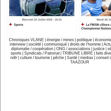
Mercredi 29 Juillet 2026 - 16:31
Mardi 28 Ju
Sports
La FMSM clôture 
Championnat Nationa
Chroniques VLANE
|
énergie / mines
|
politique
|
économi
interview
|
société
|
communiqué
|
droits de l'homme
|
Actu
diplomatie / coopération
|
ONG / associations
|
justice
|
sé
sports
|
Syndicats / Patronat
|
TRIBUNE LIBRE
|
faits div
ndlr
|
culture / tourisme
|
pêche
|
Santé
|
medias
|
conseil 
TAAZOUR