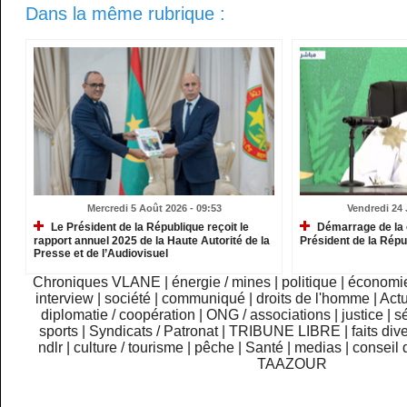
Dans la même rubrique :
Mercredi 5 Août 2026 - 09:53
Vendredi 24 J
Le Président de la République reçoit le
Démarrage de la 
rapport annuel 2025 de la Haute Autorité de la
Président de la Répu
Presse et de l’Audiovisuel
Chroniques VLANE
|
énergie / mines
|
politique
|
économi
interview
|
société
|
communiqué
|
droits de l'homme
|
Actu
diplomatie / coopération
|
ONG / associations
|
justice
|
sé
sports
|
Syndicats / Patronat
|
TRIBUNE LIBRE
|
faits div
ndlr
|
culture / tourisme
|
pêche
|
Santé
|
medias
|
conseil 
TAAZOUR