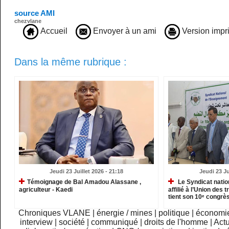
source AMI
chezvlane
Accueil
Envoyer à un ami
Version impr
Dans la même rubrique :
Jeudi 23 Juillet 2026 - 21:18
Jeudi 23 Ju
​Témoignage de Bal Amadou Alassane ,
Le Syndicat natio
agriculteur - Kaedi
affilié à l’Union des 
tient son 10ᵉ congrès
Chroniques VLANE
|
énergie / mines
|
politique
|
économi
interview
|
société
|
communiqué
|
droits de l'homme
|
Actu