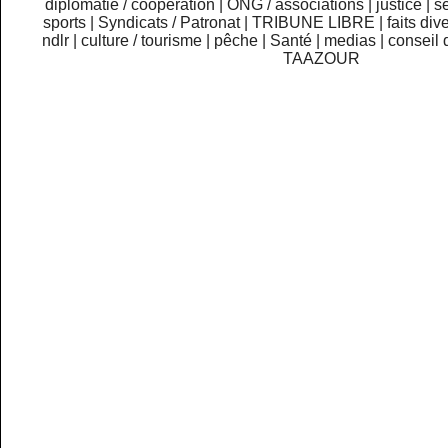
diplomatie / coopération
|
ONG / associations
|
justice
|
sé
sports
|
Syndicats / Patronat
|
TRIBUNE LIBRE
|
faits div
ndlr
|
culture / tourisme
|
pêche
|
Santé
|
medias
|
conseil 
TAAZOUR