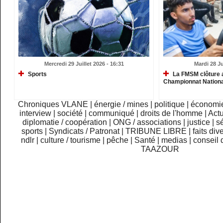
Mercredi 29 Juillet 2026 - 16:31
Mardi 28 Ju
Sports
La FMSM clôture 
Championnat Nationa
Chroniques VLANE
|
énergie / mines
|
politique
|
économi
interview
|
société
|
communiqué
|
droits de l'homme
|
Actu
diplomatie / coopération
|
ONG / associations
|
justice
|
sé
sports
|
Syndicats / Patronat
|
TRIBUNE LIBRE
|
faits div
ndlr
|
culture / tourisme
|
pêche
|
Santé
|
medias
|
conseil 
TAAZOUR