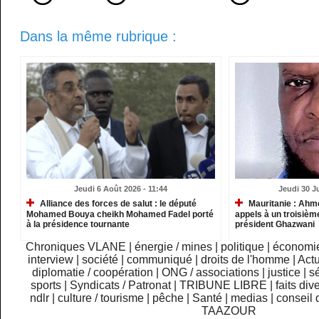
Dans la même rubrique :
Jeudi 6 Août 2026 - 11:44
Jeudi 30 Ju
Alliance des forces de salut : le député
Mauritanie : Ahm
Mohamed Bouya cheikh Mohamed Fadel porté
appels à un troisième
à la présidence tournante
président Ghazwani
Chroniques VLANE
|
énergie / mines
|
politique
|
économi
interview
|
société
|
communiqué
|
droits de l'homme
|
Actu
diplomatie / coopération
|
ONG / associations
|
justice
|
sé
sports
|
Syndicats / Patronat
|
TRIBUNE LIBRE
|
faits div
ndlr
|
culture / tourisme
|
pêche
|
Santé
|
medias
|
conseil 
TAAZOUR