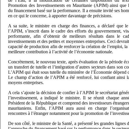
de l’Eau, à la modification de certaines dispositions du tex
Promotion des Investissements en Mauritanie (APIM) ainsi que l’
du financement basé sur la performance. Il a ensuite invité ses ho
en ce qui le concerne, à apporter davantage de précisions.
A sa suite, le ministre en charge des finances, a déclaré que le 
l’APIM, s’inscrit dans le cadre des efforts du gouvernement, vi
performante, afin d’obtenir de meilleurs résultats dans le c
investissements et des petites et moyennes entreprises. Ceci devrait
capacité de production afin de renforcer la création de l’emploi, l
meilleure contribution à l’activité de l’économie nationale.
Concrètement, le nouveau texte, après évaluation de la période é
un transfert de tutelle et l’intégration d’autres secteurs dans son co
L’APIM qui était sous tutelle du ministère de l’Économie dépend 
Le champ d’action de l’APIM a été renforcé, lui confiant ainsi l
moyens entreprises.
A cela s’ajoute la décision de confier à l’APIM le secrétariat géné
l’investissement, a indiqué le ministre. Il se réunit chaque an
Président de la République et comprend des investisseurs étranger
mauritaniens. Enfin, l’APIM aura aussi en charge l’organisat
rencontres à l’étranger notamment pour la promotion de l’investiss
De son côté, le ministre de la Santé, a présenté les grandes lignes d
l’approche du financement basé sur la performance dans le secteu