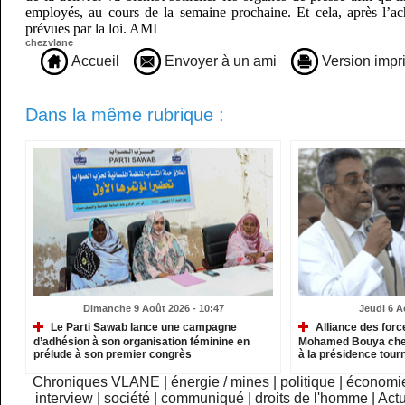
employés, au cours de la semaine prochaine. Et cela, après l’a
prévues par la loi. AMI
chezvlane
Accueil
Envoyer à un ami
Version impr
Dans la même rubrique :
Dimanche 9 Août 2026 - 10:47
Jeudi 6 A
Le Parti Sawab lance une campagne
Alliance des force
d’adhésion à son organisation féminine en
Mohamed Bouya che
prélude à son premier congrès
à la présidence tour
Chroniques VLANE
|
énergie / mines
|
politique
|
économi
interview
|
société
|
communiqué
|
droits de l'homme
|
Actu