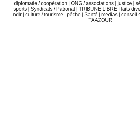
diplomatie / coopération
|
ONG / associations
|
justice
|
sé
sports
|
Syndicats / Patronat
|
TRIBUNE LIBRE
|
faits div
ndlr
|
culture / tourisme
|
pêche
|
Santé
|
medias
|
conseil 
TAAZOUR