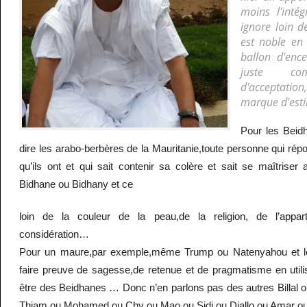
moins l'intég
ignore loin d
est noble en 
ballon d'enc
juste c
d'acceptatio
marque d'esti
Pour les Beid
dire les arabo-berbères de la Mauritanie,toute personne qui répo
qu’ils ont et qui sait contenir sa colère et sait se maîtriser
Bidhane ou Bidhany et ce
loin de la couleur de la peau,de la religion, de l’appar
considération…
Pour un maure,par exemple,même Trump ou Natenyahou et les 
faire preuve de sagesse,de retenue et de pragmatisme en utilis
être des Beidhanes … Donc n’en parlons pas des autres Billa
Thiam ou Mohamed ou Chy ou Mao ou Sidi ou Diallo ou Amar o