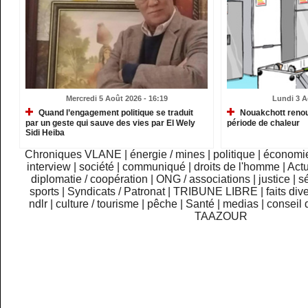
Mercredi 5 Août 2026 - 16:19
Lundi 3 A
Quand l’engagement politique se traduit
Nouakchott renou
par un geste qui sauve des vies par El Wely
période de chaleur
Sidi Heiba
Chroniques VLANE
|
énergie / mines
|
politique
|
économi
interview
|
société
|
communiqué
|
droits de l'homme
|
Actu
diplomatie / coopération
|
ONG / associations
|
justice
|
sé
sports
|
Syndicats / Patronat
|
TRIBUNE LIBRE
|
faits div
ndlr
|
culture / tourisme
|
pêche
|
Santé
|
medias
|
conseil 
TAAZOUR