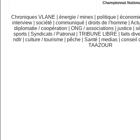
Championnat Nationa
Chroniques VLANE
|
énergie / mines
|
politique
|
économi
interview
|
société
|
communiqué
|
droits de l'homme
|
Actu
diplomatie / coopération
|
ONG / associations
|
justice
|
sé
sports
|
Syndicats / Patronat
|
TRIBUNE LIBRE
|
faits div
ndlr
|
culture / tourisme
|
pêche
|
Santé
|
medias
|
conseil 
TAAZOUR