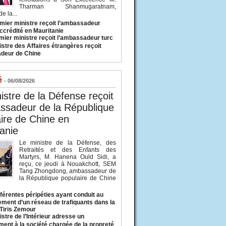
Tharman Shanmugaratnam,
e la...
mier ministre reçoit l’ambassadeur
ccrédité en Mauritanie
mier ministre reçoit l’ambassadeur turc
istre des Affaires étrangères reçoit
deur de Chine
é
- 06/08/2026
istre de la Défense reçoit
ssadeur de la République
ire de Chine en
anie
Le ministre de la Défense, des
Retraités et des Enfants des
Martyrs, M. Hanena Ould Sidi, a
reçu, ce jeudi à Nouakchott, SEM
Tang Zhongdong, ambassadeur de
la République populaire de Chine
fférentes péripéties ayant conduit au
ment d’un réseau de trafiquants dans la
 Tiris Zemour
istre de l’Intérieur adresse un
ment à la société chargée de la propreté