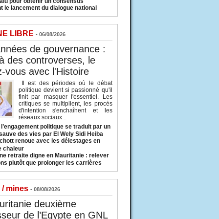
valu pour obtenir un consensus
t le lancement du dialogue national
NE LIBRE
- 06/08/2026
années de gouvernance :
à des controverses, le
-vous avec l'Histoire
Il est des périodes où le débat
politique devient si passionné qu'il
finit par masquer l'essentiel. Les
critiques se multiplient, les procès
d'intention s'enchaînent et les
réseaux sociaux...
l’engagement politique se traduit par un
sauve des vies par El Wely Sidi Heiba
hott renoue avec les délestages en
e chaleur
ne retraite digne en Mauritanie : relever
ns plutôt que prolonger les carrières
 / mines
- 08/08/2026
uritanie deuxième
sseur de l’Egypte en GNL