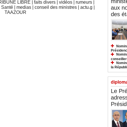
minist
RIBUNE LIBRE
|
faits divers
|
vidéos
|
rumeurs
|
aux n
|
Santé
|
medias
|
conseil des ministres
|
actu.g
|
TAAZOUR
des ét
Nomina
Présidenc
Nomina
conseiller
Nomina
la Républ
diploma
Le Pré
adress
Présid