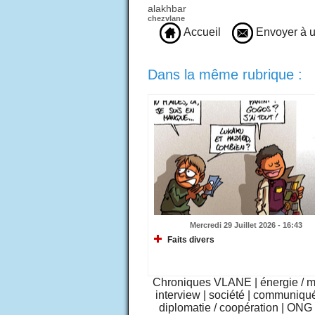
alakhbar
chezvlane
Accueil
Envoyer à u
Dans la même rubrique :
Mercredi 29 Juillet 2026 - 16:43
Faits divers
Chroniques VLANE
|
énergie / 
interview
|
société
|
communiqu
diplomatie / coopération
|
ONG /