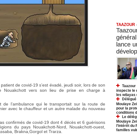
Taazo
TAAZOUR
Taazour
général
lance 
dévelo
patient de covid-19 s’est évadé, jeudi soir, lors de son
Taazour 
de Nouakchott vers son lieu de prise en charge à
inspecte le
les wilayas
Délégué 
Moulaye Zei
t de l’ambulance qui le transportait
sur la route de
pour la prot
firmier avec le chauffeur et un autre malade du nouveau
conditions 
Le délég
Moulaye Zei
cas confirmés de covid-19 dont 4 décès et 6 guérisons
l’intérêt du
égions du pays Nouakchott-Nord, Nouakchott-ouest,
familles vu
ssaba, Brakna,Gorgol et Trarza.