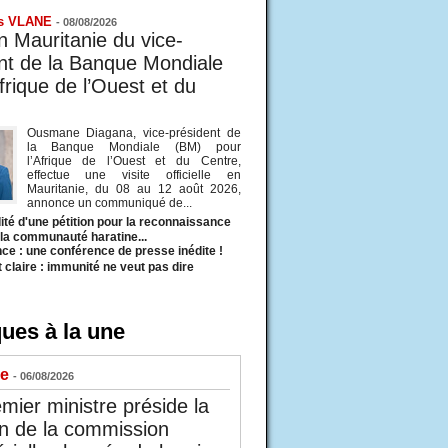
s VLANE
-
08/08/2026
en Mauritanie du vice-
nt de la Banque Mondiale
frique de l’Ouest et du
Ousmane Diagana, vice-président de
la Banque Mondiale (BM) pour
l’Afrique de l’Ouest et du Centre,
effectue une visite officielle en
Mauritanie, du 08 au 12 août 2026,
annonce un communiqué de...
ité d'une pétition pour la reconnaissance
e la communauté haratine...
ce : une conférence de presse inédite !
t claire : immunité ne veut pas dire
ues à la une
ue
- 06/08/2026
mier ministre préside la
n de la commission