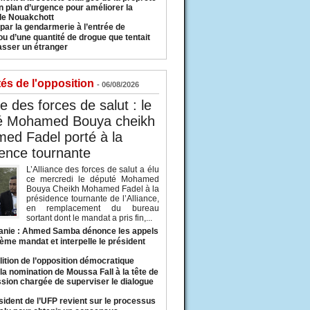
n plan d’urgence pour améliorer la
 de Nouakchott
 par la gendarmerie à l’entrée de
u d’une quantité de drogue que tentait
asser un étranger
tés de l'opposition
- 06/08/2026
ce des forces de salut : le
é Mohamed Bouya cheikh
ed Fadel porté à la
ence tournante
L’Alliance des forces de salut a élu
ce mercredi le député Mohamed
Bouya Cheikh Mohamed Fadel à la
présidence tournante de l’Alliance,
en remplacement du bureau
sortant dont le mandat a pris fin,...
anie : Ahmed Samba dénonce les appels
ième mandat et interpelle le président
lition de l’opposition démocratique
a nomination de Moussa Fall à la tête de
sion chargée de superviser le dialogue
sident de l’UFP revient sur le processus