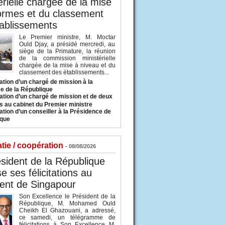
érielle chargée de la mise
ormes et du classement
ablissements
Le Premier ministre, M. Moctar
Ould Djay, a présidé mercredi, au
siège de la Primature, la réunion
de la commission ministérielle
chargée de la mise à niveau et du
classement des établissements...
tion d’un chargé de mission à la
e de la République
tion d’un chargé de mission et de deux
s au cabinet du Premier ministre
tion d’un conseiller à la Présidence de
ique
tie / coopération
- 08/08/2026
sident de la République
e ses félicitations au
ent de Singapour
Son Excellence le Président de la
République, M. Mohamed Ould
Cheikh El Ghazouani, a adressé,
ce samedi, un télégramme de
félicitations à Son Excellence M.