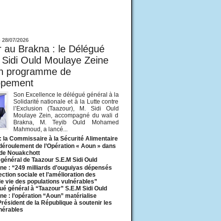
ur
-
28/07/2026
 au Brakna : le Délégué
 Sidi Ould Moulaye Zeine
un programme de
ppement
Son Excellence le délégué général à la
Solidarité nationale et à la Lutte contre
l’Exclusion (Taazour), M. Sidi Ould
Moulaye Zein, accompagné du wali d
Brakna, M. Teyib Ould Mohamed
Mahmoud, a lancé...
: la Commissaire à la Sécurité Alimentaire
 déroulement de l’Opération « Aoun » dans
 de Nouakchott
général de Taazour S.E.M Sidi Ould
ne : “249 milliards d’ouguiyas dépensés
ection sociale et l’amélioration des
de vie des populations vulnérables”
ué général à “Taazour” S.E.M Sidi Ould
ne : l’opération “Aoun” matérialise
 Président de la République à soutenir les
lnérables