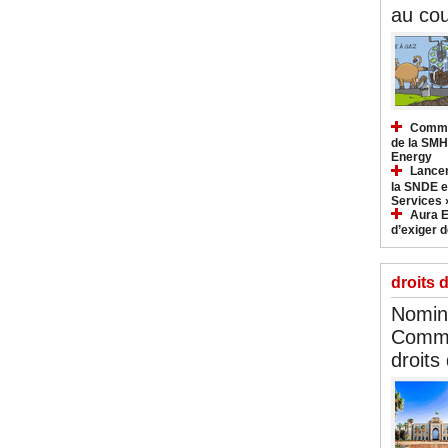
au cou
Commun
de la SMH
Energy
Lancem
la SNDE et
Services 
Aura E
d’exiger d
droits 
Nomina
Commi
droits