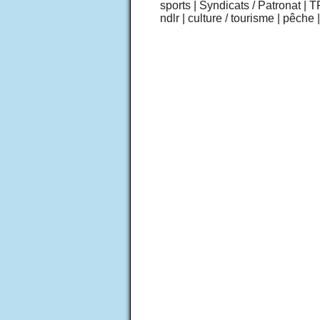
sports
|
Syndicats / Patronat
|
T
ndlr
|
culture / tourisme
|
pêche