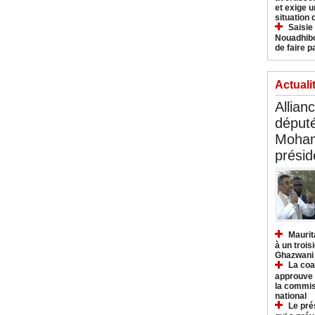
et exige u
situation
Saisie
Nouadhibo
de faire p
Actuali
Allian
déput
Moham
présid
Maurit
à un trois
Ghazwani
La coa
approuve l
la commis
national
Le pré