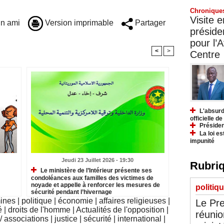
Chronique
Visite 
n ami
Version imprimable
Partager
préside
pour l’A
<
>
Centre
L'absurd
officielle d
Présiden
La loi es
impunité
Jeudi 23 Juillet 2026 - 19:30
Rubriq
Le ministère de l’Intérieur présente ses
condoléances aux familles des victimes de
noyade et appelle à renforcer les mesures de
politiq
sécurité pendant l’hivernage
mines
|
politique
|
économie
|
affaires religieuses
|
Le Pre
é
|
droits de l'homme
|
Actualités de l'opposition
|
réunio
 associations
|
justice
|
sécurité
|
international
|