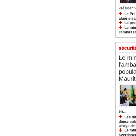
Président d
Le Pre
algérien a
Le pre
Le min
l’ambassa
sécurit
Le min
l’amba
popula
Maurit
en...
Les di
démantèle
wilaya de
Le min
avertisse