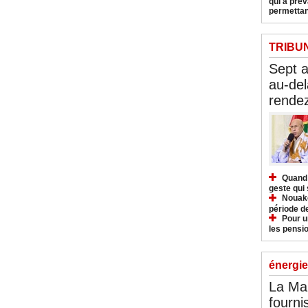
qui a pré
permettan
TRIBU
Sept 
au-del
rendez
Quand 
geste qui 
Nouakc
période d
Pour u
les pensio
énergie
La Ma
fourni