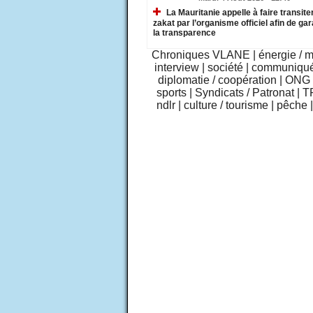
La Mauritanie appelle à faire transiter
zakat par l’organisme officiel afin de gar
la transparence
Chroniques VLANE
|
énergie / 
interview
|
société
|
communiqu
diplomatie / coopération
|
ONG /
sports
|
Syndicats / Patronat
|
T
ndlr
|
culture / tourisme
|
pêche