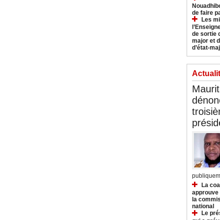
Nouadhibo
de faire p
Les mi
l’Enseign
de sortie 
major et d
d’état-maj
Actuali
Mauri
dénonc
troisi
prési
publiqueme
La coa
approuve l
la commis
national
Le pré