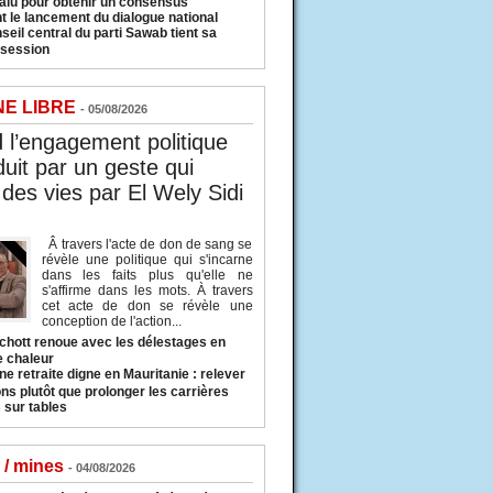
valu pour obtenir un consensus
t le lancement du dialogue national
seil central du parti Sawab tient sa
 session
NE LIBRE
- 05/08/2026
l’engagement politique
duit par un geste qui
des vies par El Wely Sidi
Â travers l'acte de don de sang se
révèle une politique qui s'incarne
dans les faits plus qu'elle ne
s'affirme dans les mots. À travers
cet acte de don se révèle une
conception de l'action...
hott renoue avec les délestages en
e chaleur
ne retraite digne en Mauritanie : relever
ns plutôt que prolonger les carrières
 sur tables
 / mines
- 04/08/2026