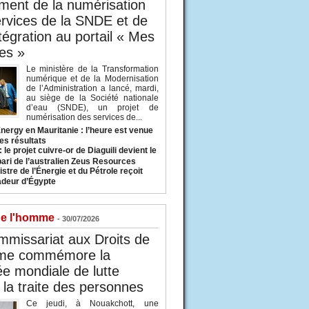
ent de la numérisation
rvices de la SNDE et de
ntégration au portail « Mes
es »
Le ministère de la Transformation
numérique et de la Modernisation
de l’Administration a lancé, mardi,
au siège de la Société nationale
d’eau (SNDE), un projet de
numérisation des services de...
nergy en Mauritanie : l’heure est venue
es résultats
 le projet cuivre-or de Diaguili devient le
pari de l’australien Zeus Resources
stre de l’Énergie et du Pétrole reçoit
deur d’Égypte
de l'homme
- 30/07/2026
missariat aux Droits de
me commémore la
e mondiale de lutte
 la traite des personnes
Ce jeudi, à Nouakchott, une