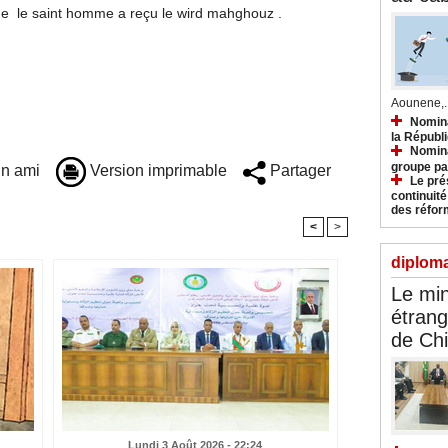
ue le saint homme a reçu le wird mahghouz .
Aounene,..
Nomina
la Républ
Nomina
groupe pa
n ami
Version imprimable
Partager
Le prés
continuité
des réfor
<
>
diploma
Le min
étrang
de Ch
Lundi 3 Août 2026 - 22:24