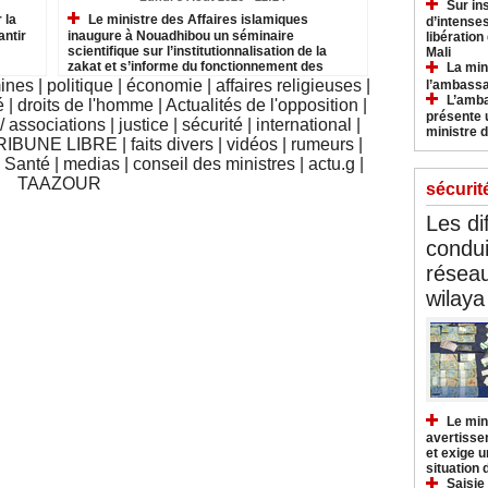
Sur in
 la
Le ministre des Affaires islamiques
d’intense
antir
inaugure à Nouadhibou un séminaire
libération
scientifique sur l’institutionnalisation de la
Mali
zakat et s’informe du fonctionnement des
La min
institutions relevant du secteur
mines
|
politique
|
économie
|
affaires religieuses
|
l’ambass
L’amba
é
|
droits de l'homme
|
Actualités de l'opposition
|
présente 
 associations
|
justice
|
sécurité
|
international
|
ministre d
RIBUNE LIBRE
|
faits divers
|
vidéos
|
rumeurs
|
|
Santé
|
medias
|
conseil des ministres
|
actu.g
|
TAAZOUR
sécurit
Les di
condu
réseau
wilaya
Le min
avertisse
et exige u
situation
Saisie