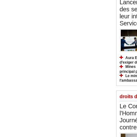
Lancem
des se
leur i
Servic
Aura E
d’exiger d
Mines :
principal 
Le mini
l’ambassa
droits 
Le Com
l’Hom
Journé
contre