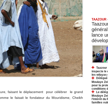
Taazo
TAAZOUR
Taazour
général
lance 
dévelo
Taazour 
inspecte le
les wilayas
Délégué 
Moulaye Zei
pour la prot
conditions 
re, faisant le déplacement pour célébrer le grand
Le délég
Moulaye Zei
me le faisait le fondateur du Mouridisme, Cheikh
l’intérêt du
familles vu