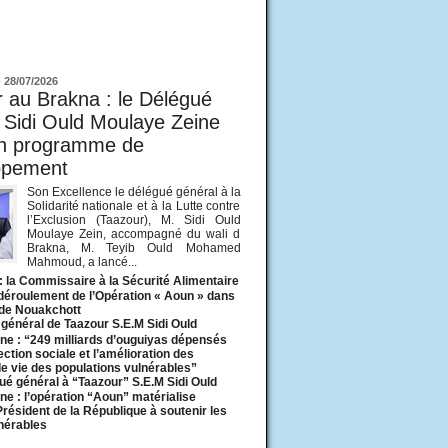
ur
-
28/07/2026
 au Brakna : le Délégué
 Sidi Ould Moulaye Zeine
un programme de
ppement
Son Excellence le délégué général à la
Solidarité nationale et à la Lutte contre
l’Exclusion (Taazour), M. Sidi Ould
Moulaye Zein, accompagné du wali d
Brakna, M. Teyib Ould Mohamed
Mahmoud, a lancé...
: la Commissaire à la Sécurité Alimentaire
 déroulement de l’Opération « Aoun » dans
 de Nouakchott
général de Taazour S.E.M Sidi Ould
ne : “249 milliards d’ouguiyas dépensés
ection sociale et l’amélioration des
de vie des populations vulnérables”
ué général à “Taazour” S.E.M Sidi Ould
ne : l’opération “Aoun” matérialise
 Président de la République à soutenir les
lnérables