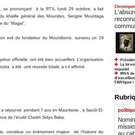
Chronique
n, se prononçant à la RTS, lundi 29 octobre, a fait
L'absurd
u khalife général des Mourides, Serigne Mountaga
reconnai
le du “Magal”.
communa
en exil du fondateur du Mouridisme, survenu un 18
ion officielle ont été bien accueillies. L’organisation
Présiden
La loi es
ba a été une réussite totale, a-t-il affirmé.
impunité
𝗠𝗦𝗦 de Y
𝗱’𝗲𝘅𝗰𝗲𝗹𝗹𝗲
𝗹’𝗔𝗳𝗿𝗶𝗾𝘂𝗲 !
Rubriq
politiq
 séjourné pendant 7 ans en Mauritanie , à Saoût-El-
ance de l’érudit Cheikh Sidya Baba.
Nomina
missio
e, constitue un évènement majeur de l’histoire du
au cab