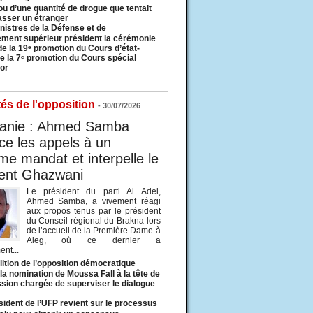
u d’une quantité de drogue que tentait
asser un étranger
nistres de la Défense et de
ement supérieur président la cérémonie
de la 19ᵉ promotion du Cours d’état-
e la 7ᵉ promotion du Cours spécial
or
tés de l'opposition
- 30/07/2026
tanie : Ahmed Samba
e les appels à un
ème mandat et interpelle le
dent Ghazwani
Le président du parti Al Adel,
Ahmed Samba, a vivement réagi
aux propos tenus par le président
du Conseil régional du Brakna lors
de l’accueil de la Première Dame à
Aleg, où ce dernier a
nt...
lition de l’opposition démocratique
a nomination de Moussa Fall à la tête de
sion chargée de superviser le dialogue
sident de l’UFP revient sur le processus