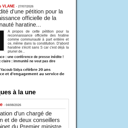
s VLANE
-
27/07/2026
ité d'une pétition pour la
ssance officielle de la
uté haratine...
A propos de cette pétition pour la
reconnaissance officielle des hratine
comme communauté à part entière et
ce, même dans la constitution. D'abord
haratine s'écrit sans S car c'est déjà la
pluriel de...
ce : une conférence de presse inédite !
t claire : immunité ne veut pas dire
acoub Sidya 𝗰𝗲́𝗹𝗲̀𝗯𝗿𝗲 𝟮𝟬 𝗮𝗻𝘀
𝗰𝗲 𝗲𝘁 𝗱’𝗲𝗻𝗴𝗮𝗴𝗲𝗺𝗲𝗻𝘁 𝗮𝘂 𝘀𝗲𝗿𝘃𝗶𝗰𝗲 𝗱𝗲
ues à la une
ue
- 04/08/2026
tion d’un chargé de
n et de deux conseillers
inet du Premier ministre