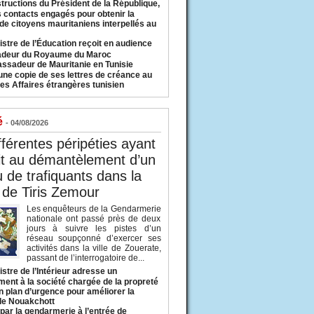
structions du Président de la République,
s contacts engagés pour obtenir la
 de citoyens mauritaniens interpellés au
istre de l’Éducation reçoit en audience
adeur du Royaume du Maroc
ssadeur de Mauritanie en Tunisie
une copie de ses lettres de créance au
es Affaires étrangères tunisien
é
- 04/08/2026
fférentes péripéties ayant
it au démantèlement d’un
 de trafiquants dans la
 de Tiris Zemour
Les enquêteurs de la Gendarmerie
nationale ont passé près de deux
jours à suivre les pistes d’un
réseau soupçonné d’exercer ses
activités dans la ville de Zouerate,
passant de l’interrogatoire de...
istre de l’Intérieur adresse un
ment à la société chargée de la propreté
n plan d’urgence pour améliorer la
 de Nouakchott
 par la gendarmerie à l’entrée de