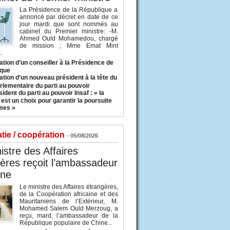
La Présidence de la République a
annoncé par décret en date de ce
jour mardi que sont nommés au
cabinet du Premier ministre: -M.
Ahmed Ould Mohamedou, chargé
de mission ; Mme Emat Mint
.
tion d’un conseiller à la Présidence de
ique
tion d’un nouveau président à la tête du
rlementaire du parti au pouvoir
ident du parti au pouvoir Insaf : « la
 est un choix pour garantir la poursuite
mes »
tie / coopération
- 05/08/2026
istre des Affaires
ères reçoit l’ambassadeur
ine
Le ministre des Affaires étrangères,
de la Coopération africaine et des
Mauritaniens de l’Extérieur, M.
Mohamed Salem Ould Merzoug, a
reçu, mard, l’ambassadeur de la
République populaire de Chine...