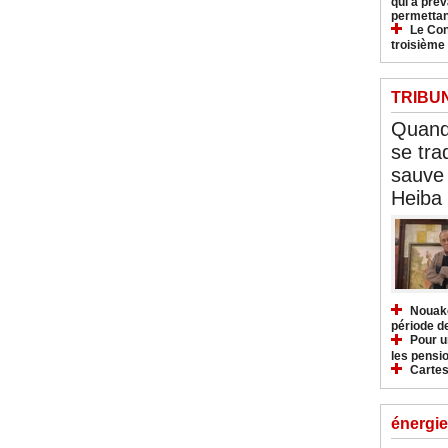
qui a pré
permettan
Le Con
troisième
TRIBU
Quand 
se tra
sauve 
Heiba
Nouakc
période d
Pour u
les pensio
Cartes
énergie