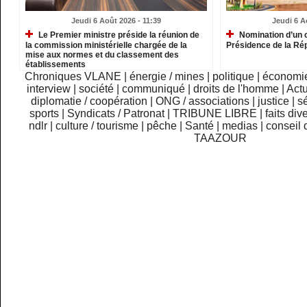
Jeudi 6 Août 2026 - 11:39
Jeudi 6 A
Le Premier ministre préside la réunion de
Nomination d’un c
la commission ministérielle chargée de la
Présidence de la Ré
mise aux normes et du classement des
établissements
Chroniques VLANE
|
énergie / mines
|
politique
|
économi
interview
|
société
|
communiqué
|
droits de l'homme
|
Actu
diplomatie / coopération
|
ONG / associations
|
justice
|
sé
sports
|
Syndicats / Patronat
|
TRIBUNE LIBRE
|
faits div
ndlr
|
culture / tourisme
|
pêche
|
Santé
|
medias
|
conseil 
TAAZOUR