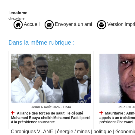
lecalame
chezvlane
Accueil
Envoyer à un ami
Version impr
Dans la même rubrique :
Jeudi 6 Août 2026 - 11:44
Jeudi 30 Ju
Alliance des forces de salut : le député
Mauritanie : Ahm
Mohamed Bouya cheikh Mohamed Fadel porté
appels à un troisième
à la présidence tournante
président Ghazwani
Chroniques VLANE
|
énergie / mines
|
politique
|
économi