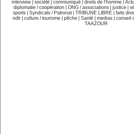
interview
|
société
|
communiqué
|
droits de l'homme
|
Actu
diplomatie / coopération
|
ONG / associations
|
justice
|
sé
sports
|
Syndicats / Patronat
|
TRIBUNE LIBRE
|
faits div
ndlr
|
culture / tourisme
|
pêche
|
Santé
|
medias
|
conseil 
TAAZOUR