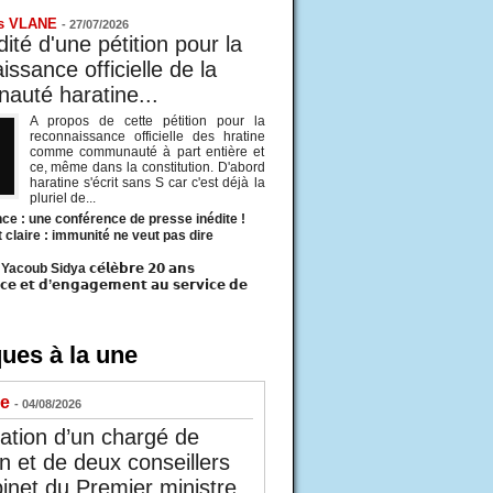
s VLANE
-
27/07/2026
ité d'une pétition pour la
ssance officielle de la
uté haratine...
A propos de cette pétition pour la
reconnaissance officielle des hratine
comme communauté à part entière et
ce, même dans la constitution. D'abord
haratine s'écrit sans S car c'est déjà la
pluriel de...
ce : une conférence de presse inédite !
t claire : immunité ne veut pas dire
acoub Sidya 𝗰𝗲́𝗹𝗲̀𝗯𝗿𝗲 𝟮𝟬 𝗮𝗻𝘀
𝗰𝗲 𝗲𝘁 𝗱’𝗲𝗻𝗴𝗮𝗴𝗲𝗺𝗲𝗻𝘁 𝗮𝘂 𝘀𝗲𝗿𝘃𝗶𝗰𝗲 𝗱𝗲
ues à la une
ue
- 04/08/2026
tion d’un chargé de
n et de deux conseillers
inet du Premier ministre