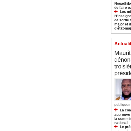
Nouadhibo
de faire p
Les mi
l’Enseign
de sortie 
major et d
d’état-maj
Actuali
Mauri
dénonc
troisi
prési
publiqueme
La coa
approuve l
la commis
national
Le pré