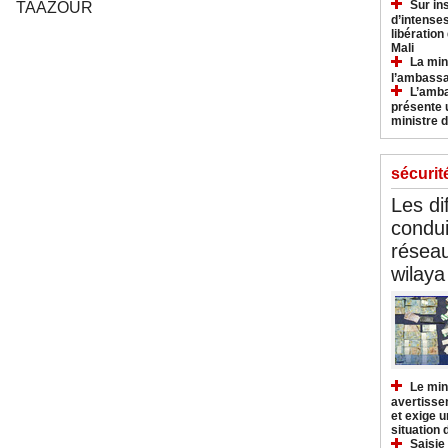
Sur in
TAAZOUR
d’intense
libération
Mali
La min
l’ambass
L’amba
présente 
ministre d
sécurit
Les di
condu
réseau
wilaya
Le min
avertisse
et exige u
situation
Saisie