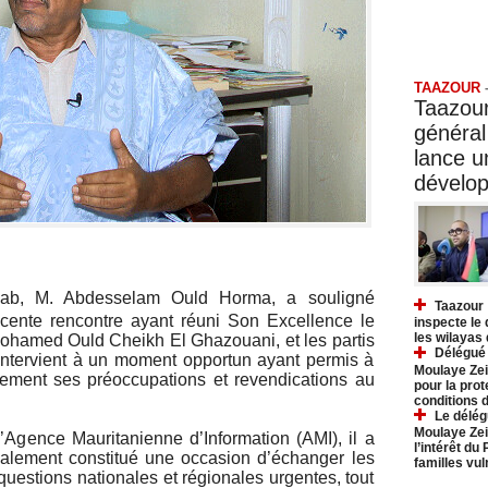
Taazo
TAAZOUR
Taazour
général
lance 
dévelo
wab, M. Abdesselam Ould Horma, a souligné
Taazour 
récente rencontre ayant réuni Son Excellence le
inspecte le
les wilayas
Mohamed Ould Cheikh El Ghazouani, et les partis
Délégué 
e intervient à un moment opportun ayant permis à
Moulaye Zei
ctement ses préoccupations et revendications au
pour la prot
conditions 
Le délég
Moulaye Zei
’Agence Mauritanienne d’Information (AMI), il a
l’intérêt du
galement constitué une occasion d’échanger les
familles vu
questions nationales et régionales urgentes, tout