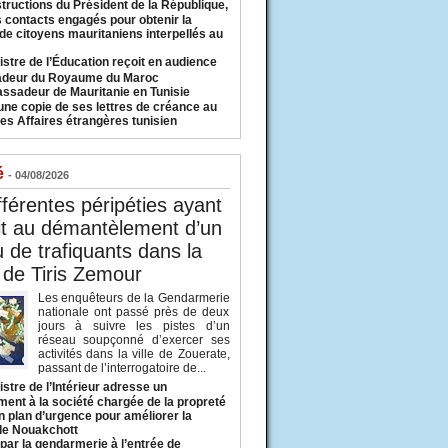
structions du Président de la République,
s contacts engagés pour obtenir la
 de citoyens mauritaniens interpellés au
istre de l’Éducation reçoit en audience
adeur du Royaume du Maroc
ssadeur de Mauritanie en Tunisie
une copie de ses lettres de créance au
es Affaires étrangères tunisien
é
- 04/08/2026
fférentes péripéties ayant
it au démantèlement d’un
 de trafiquants dans la
 de Tiris Zemour
Les enquêteurs de la Gendarmerie
nationale ont passé près de deux
jours à suivre les pistes d’un
réseau soupçonné d’exercer ses
activités dans la ville de Zouerate,
passant de l’interrogatoire de...
istre de l’Intérieur adresse un
ment à la société chargée de la propreté
n plan d’urgence pour améliorer la
 de Nouakchott
 par la gendarmerie à l’entrée de