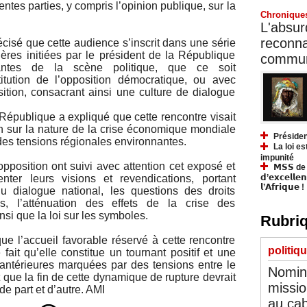
entes parties, y compris l’opinion publique, sur la
Chronique
L'absurd
reconnai
cisé que cette audience s’inscrit dans une série
ières initiées par le président de la République
communa
antes de la scène politique, que ce soit
stitution de l’opposition démocratique, ou avec
ition, consacrant ainsi une culture de dialogue
 République a expliqué que cette rencontre visait
n sur la nature de la crise économique mondiale
Présiden
 des tensions régionales environnantes.
La loi es
impunité
opposition ont suivi avec attention cet exposé et
𝗠𝗦𝗦 de Y
𝗱’𝗲𝘅𝗰𝗲𝗹𝗹𝗲
nter leurs visions et revendications, portant
𝗹’𝗔𝗳𝗿𝗶𝗾𝘂𝗲 !
u dialogue national, les questions des droits
es, l’atténuation des effets de la crise des
nsi que la loi sur les symboles.
Rubriq
e l’accueil favorable réservé à cette rencontre
politiq
 fait qu’elle constitue un tournant positif et une
 antérieures marquées par des tensions entre le
Nomina
t que la fin de cette dynamique de rupture devrait
missio
e part et d’autre. AMI
au cab