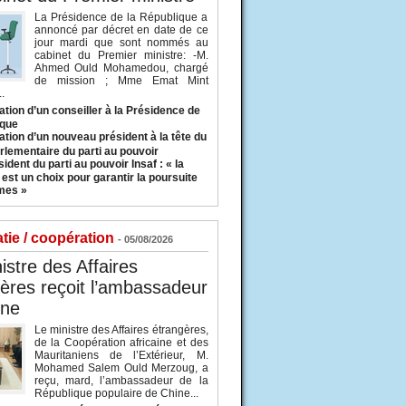
La Présidence de la République a
annoncé par décret en date de ce
jour mardi que sont nommés au
cabinet du Premier ministre: -M.
Ahmed Ould Mohamedou, chargé
de mission ; Mme Emat Mint
.
tion d’un conseiller à la Présidence de
ique
tion d’un nouveau président à la tête du
rlementaire du parti au pouvoir
ident du parti au pouvoir Insaf : « la
 est un choix pour garantir la poursuite
mes »
tie / coopération
- 05/08/2026
istre des Affaires
ères reçoit l’ambassadeur
ine
Le ministre des Affaires étrangères,
de la Coopération africaine et des
Mauritaniens de l’Extérieur, M.
Mohamed Salem Ould Merzoug, a
reçu, mard, l’ambassadeur de la
République populaire de Chine...