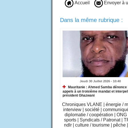
Accueil
Envoyer à u
Dans la même rubrique :
Jeudi 30 Juillet 2026 - 10:40
Mauritanie : Ahmed Samba dénonce 
appels à un troisième mandat et interpell
président Ghazwani
Chroniques VLANE
|
énergie / 
interview
|
société
|
communiqu
diplomatie / coopération
|
ONG /
sports
|
Syndicats / Patronat
|
T
ndlr
|
culture / tourisme
|
pêche