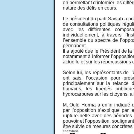
en permettant d’informer les différ
nature des défis en cours.
Le président du parti Sawab a pré
de consultations politiques régul
avec les différentes compos
individuellement, à travers l’In
l’ensemble du spectre de l’oppos
permanent.
Il a ajouté que le Président de la
notamment à informer l’oppositio
actuelle et sur les répercussions
Selon lui, les représentants de l’
ont saisi l’occasion pour prése
principalement sur la relance d
humains, les libertés publiqu
hydrocarbures sur les citoyens, ai
M. Ould Horma a enfin indiqué qu
par l’opposition s’explique par le
rupture nette avec des périodes
pouvoir et l’opposition, soulignan
être suivie de mesures concrètes d
chezvlane