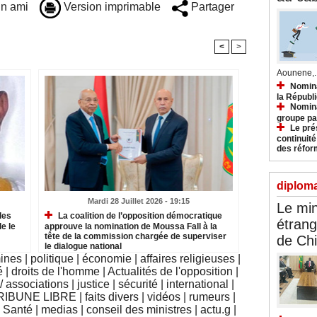
n ami
Version imprimable
Partager
<
>
Aounene,..
Nomina
la Républ
Nomina
groupe pa
Le prés
continuité
des réfor
diploma
Mardi 28 Juillet 2026 - 19:15
Le min
les
La coalition de l’opposition démocratique
étrang
e le
approuve la nomination de Moussa Fall à la
tête de la commission chargée de superviser
de Ch
le dialogue national
mines
|
politique
|
économie
|
affaires religieuses
|
é
|
droits de l'homme
|
Actualités de l'opposition
|
 associations
|
justice
|
sécurité
|
international
|
RIBUNE LIBRE
|
faits divers
|
vidéos
|
rumeurs
|
|
Santé
|
medias
|
conseil des ministres
|
actu.g
|