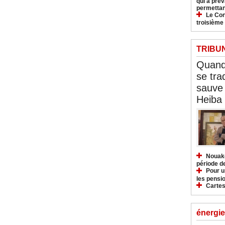
qui a pré
permettan
Le Con
troisième
TRIBU
Quand 
se tra
sauve 
Heiba
Nouakc
période d
Pour u
les pensio
Cartes
énergie