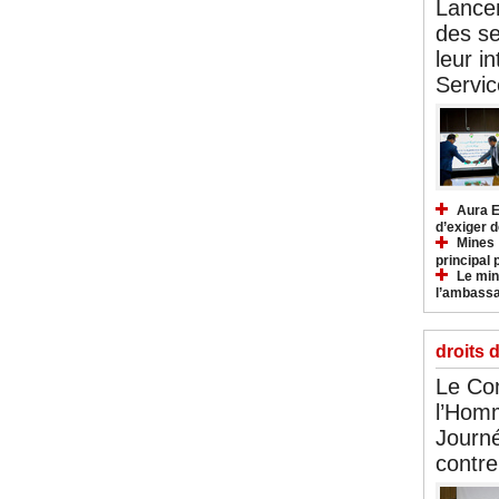
Lancem
des se
leur i
Servic
Aura E
d’exiger d
Mines :
principal 
Le mini
l’ambassa
droits 
Le Com
l’Hom
Journé
contre