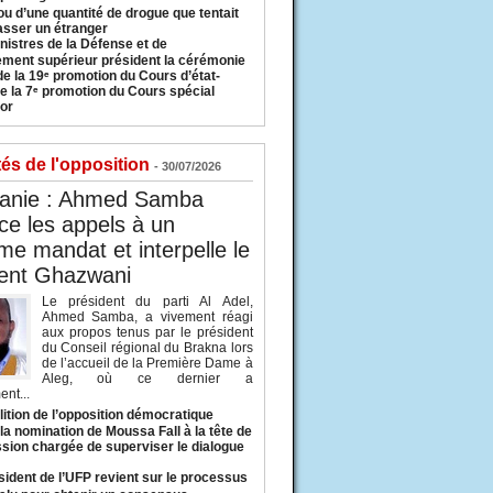
u d’une quantité de drogue que tentait
asser un étranger
nistres de la Défense et de
ement supérieur président la cérémonie
de la 19ᵉ promotion du Cours d’état-
e la 7ᵉ promotion du Cours spécial
or
tés de l'opposition
- 30/07/2026
tanie : Ahmed Samba
e les appels à un
ème mandat et interpelle le
dent Ghazwani
Le président du parti Al Adel,
Ahmed Samba, a vivement réagi
aux propos tenus par le président
du Conseil régional du Brakna lors
de l’accueil de la Première Dame à
Aleg, où ce dernier a
nt...
lition de l’opposition démocratique
a nomination de Moussa Fall à la tête de
sion chargée de superviser le dialogue
sident de l’UFP revient sur le processus