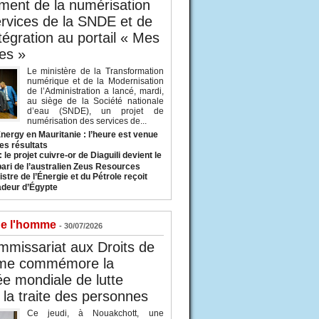
ent de la numérisation
rvices de la SNDE et de
ntégration au portail « Mes
es »
Le ministère de la Transformation
numérique et de la Modernisation
de l’Administration a lancé, mardi,
au siège de la Société nationale
d’eau (SNDE), un projet de
numérisation des services de...
nergy en Mauritanie : l’heure est venue
es résultats
 le projet cuivre-or de Diaguili devient le
pari de l’australien Zeus Resources
stre de l’Énergie et du Pétrole reçoit
deur d’Égypte
de l'homme
- 30/07/2026
missariat aux Droits de
me commémore la
e mondiale de lutte
 la traite des personnes
Ce jeudi, à Nouakchott, une