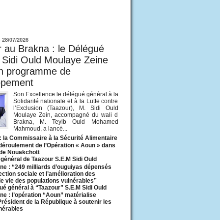
ur
-
28/07/2026
 au Brakna : le Délégué
 Sidi Ould Moulaye Zeine
un programme de
ppement
Son Excellence le délégué général à la
Solidarité nationale et à la Lutte contre
l’Exclusion (Taazour), M. Sidi Ould
Moulaye Zein, accompagné du wali d
Brakna, M. Teyib Ould Mohamed
Mahmoud, a lancé...
: la Commissaire à la Sécurité Alimentaire
 déroulement de l’Opération « Aoun » dans
 de Nouakchott
général de Taazour S.E.M Sidi Ould
ne : “249 milliards d’ouguiyas dépensés
ection sociale et l’amélioration des
de vie des populations vulnérables”
ué général à “Taazour” S.E.M Sidi Ould
ne : l’opération “Aoun” matérialise
 Président de la République à soutenir les
lnérables