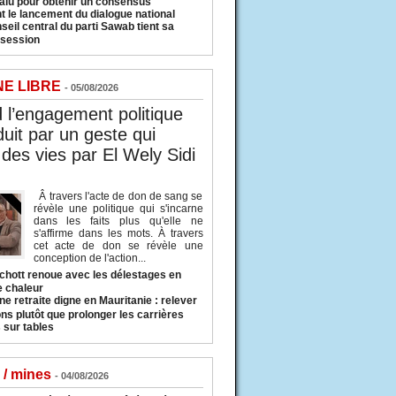
valu pour obtenir un consensus
t le lancement du dialogue national
seil central du parti Sawab tient sa
 session
NE LIBRE
- 05/08/2026
l’engagement politique
duit par un geste qui
des vies par El Wely Sidi
Â travers l'acte de don de sang se
révèle une politique qui s'incarne
dans les faits plus qu'elle ne
s'affirme dans les mots. À travers
cet acte de don se révèle une
conception de l'action...
hott renoue avec les délestages en
e chaleur
ne retraite digne en Mauritanie : relever
ns plutôt que prolonger les carrières
 sur tables
 / mines
- 04/08/2026