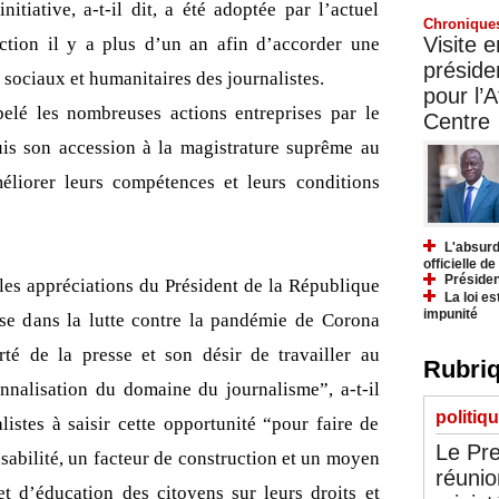
nitiative, a-t-il dit, a été adoptée par l’actuel
Chronique
Visite 
ction il y a plus d’un an afin d’accorder une
préside
 sociaux et humanitaires des journalistes.
pour l’A
elé les nombreuses actions entreprises par le
Centre
is son accession à la magistrature suprême au
méliorer leurs compétences et leurs conditions
L'absurd
officielle d
Présiden
les appréciations du Président de la République
La loi es
impunité
sse dans la lutte contre la pandémie de Corona
rté de la presse et son désir de travailler au
Rubriq
nnalisation du domaine du journalisme”, a-t-il
politiq
listes à saisir cette opportunité “pour faire de
Le Pre
nsabilité, un facteur de construction et un moyen
réunio
et d’éducation des citoyens sur leurs droits et