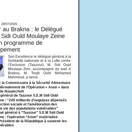
ur
-
28/07/2026
 au Brakna : le Délégué
 Sidi Ould Moulaye Zeine
un programme de
ppement
Son Excellence le délégué général à la
Solidarité nationale et à la Lutte contre
l’Exclusion (Taazour), M. Sidi Ould
Moulaye Zein, accompagné du wali d
Brakna, M. Teyib Ould Mohamed
Mahmoud, a lancé...
: la Commissaire à la Sécurité Alimentaire
 déroulement de l’Opération « Aoun » dans
 de Nouakchott
général de Taazour S.E.M Sidi Ould
ne : “249 milliards d’ouguiyas dépensés
ection sociale et l’amélioration des
de vie des populations vulnérables”
ué général à “Taazour” S.E.M Sidi Ould
ne : l’opération “Aoun” matérialise
 Président de la République à soutenir les
lnérables