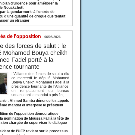
n plan d’urgence pour améliorer la
 de Nouakchott
 par la gendarmerie à l’entrée de
u d’une quantité de drogue que tentait
asser un étranger
tés de l'opposition
- 06/08/2026
ce des forces de salut : le
é Mohamed Bouya cheikh
ed Fadel porté à la
ence tournante
L’Alliance des forces de salut a élu
ce mercredi le député Mohamed
Bouya Cheikh Mohamed Fadel à la
présidence tournante de l’Alliance,
en remplacement du bureau
sortant dont le mandat a pris fin,...
anie : Ahmed Samba dénonce les appels
ième mandat et interpelle le président
lition de l’opposition démocratique
a nomination de Moussa Fall à la tête de
sion chargée de superviser le dialogue
sident de l’UFP revient sur le processus