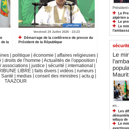
Président d
Le Pre
algérien a
Le pre
Le min
l’ambassa
Vendredi 24 Juillet 2026 - 23:23
le
Démarrage de la conférence de presse du
 de la
Président de la République
sécurit
Le min
mines
|
politique
|
économie
|
affaires religieuses
|
é
|
droits de l'homme
|
Actualités de l'opposition
|
l’amba
 associations
|
justice
|
sécurité
|
international
|
popula
RIBUNE LIBRE
|
faits divers
|
vidéos
|
rumeurs
|
Maurit
|
Santé
|
medias
|
conseil des ministres
|
actu.g
|
TAAZOUR
en...
Les di
démantèle
wilaya de
Le min
avertisse