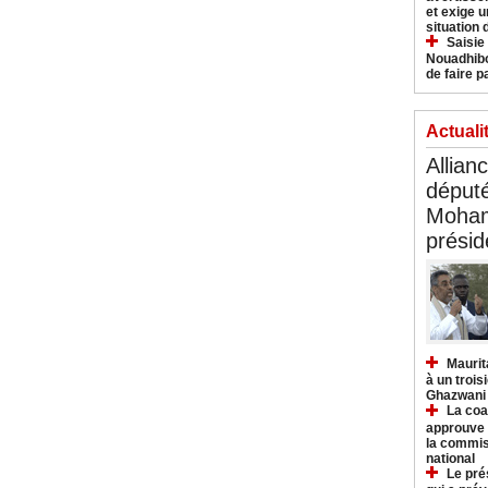
et exige u
situation
Saisie
Nouadhibo
de faire p
Actuali
Allian
déput
Moham
présid
Maurit
à un trois
Ghazwani
La coa
approuve l
la commis
national
Le pré