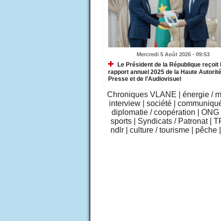
Mercredi 5 Août 2026 - 09:53
Le Président de la République reçoit 
rapport annuel 2025 de la Haute Autorité
Presse et de l’Audiovisuel
Chroniques VLANE
|
énergie / 
interview
|
société
|
communiqu
diplomatie / coopération
|
ONG /
sports
|
Syndicats / Patronat
|
T
ndlr
|
culture / tourisme
|
pêche