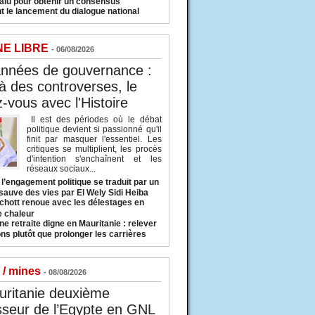
valu pour obtenir un consensus
t le lancement du dialogue national
NE LIBRE
- 06/08/2026
années de gouvernance :
à des controverses, le
-vous avec l'Histoire
Il est des périodes où le débat
politique devient si passionné qu'il
finit par masquer l'essentiel. Les
critiques se multiplient, les procès
d'intention s'enchaînent et les
réseaux sociaux...
l’engagement politique se traduit par un
sauve des vies par El Wely Sidi Heiba
hott renoue avec les délestages en
e chaleur
ne retraite digne en Mauritanie : relever
ns plutôt que prolonger les carrières
 / mines
- 08/08/2026
uritanie deuxième
sseur de l’Egypte en GNL