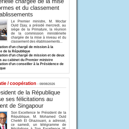
érielle chargée de la mise
ormes et du classement
ablissements
Le Premier ministre, M. Moctar
Ould Djay, a présidé mercredi, au
siège de la Primature, la réunion
de la commission ministérielle
chargée de la mise à niveau et du
classement des établissements...
tion d’un chargé de mission à la
e de la République
tion d’un chargé de mission et de deux
s au cabinet du Premier ministre
tion d’un conseiller à la Présidence de
ique
tie / coopération
- 08/08/2026
sident de la République
e ses félicitations au
ent de Singapour
Son Excellence le Président de la
République, M. Mohamed Ould
Cheikh El Ghazouani, a adressé,
ce samedi, un télégramme de
félicitations à Son Excellence M.