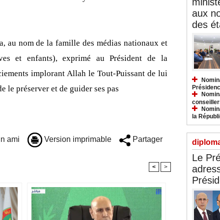
minist
aux n
des ét
 au nom de la famille des médias nationaux et
ves et enfants), exprimé au Président de la
iements implorant Allah le Tout-Puissant de lui
Nomina
 le préserver et de guider ses pas
Présidenc
Nomina
conseiller
Nomina
la Républ
n ami
Version imprimable
Partager
diploma
Le Pré
adress
<
>
Présid