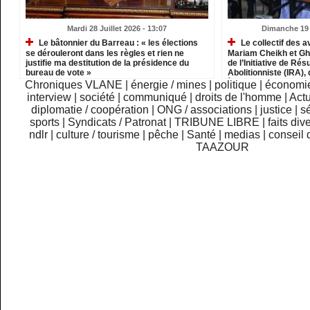
Mardi 28 Juillet 2026 - 13:07
Dimanche 19 J
Le bâtonnier du Barreau : « les élections
Le collectif des a
se dérouleront dans les règles et rien ne
Mariam Cheikh et G
justifie ma destitution de la présidence du
de l’Initiative de R
bureau de vote »
Abolitionniste (IRA), 
à deux ans de prison 
Chroniques VLANE
|
énergie / mines
|
politique
|
économi
perte des droits civi
interview
|
société
|
communiqué
|
droits de l'homme
|
Actu
diplomatie / coopération
|
ONG / associations
|
justice
|
sé
sports
|
Syndicats / Patronat
|
TRIBUNE LIBRE
|
faits div
ndlr
|
culture / tourisme
|
pêche
|
Santé
|
medias
|
conseil 
TAAZOUR