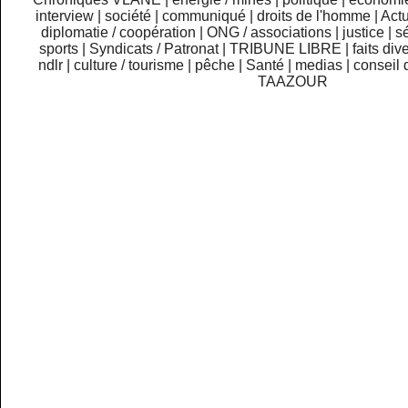
interview
|
société
|
communiqué
|
droits de l'homme
|
Actu
diplomatie / coopération
|
ONG / associations
|
justice
|
sé
sports
|
Syndicats / Patronat
|
TRIBUNE LIBRE
|
faits div
ndlr
|
culture / tourisme
|
pêche
|
Santé
|
medias
|
conseil 
TAAZOUR