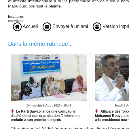
et atteinte intentionnelle à la vie personnelle afin de nuire à no
Maouloud, poursuit la plainte.
lecalame
chezvlane
Accueil
Envoyer à un ami
Version impr
Dans la même rubrique :
Dimanche 9 Août 2026 - 10:47
Jeudi 6 A
Le Parti Sawab lance une campagne
Alliance des force
d’adhésion à son organisation féminine en
Mohamed Bouya che
prélude à son premier congrès
à la présidence tour
Chroniques VLANE
|
énergie / mines
|
politique
|
économi