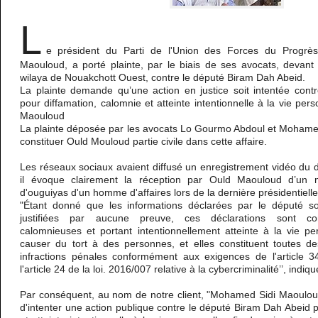
L
e président du Parti de l'Union des Forces du Progr
Maouloud, a porté plainte, par le biais de ses avocats, devant
wilaya de Nouakchott Ouest, contre le député Biram Dah Abeid.
La plainte demande qu’une action en justice soit intentée cont
pour diffamation, calomnie et atteinte intentionnelle à la vie per
Maouloud
La plainte déposée par les avocats Lo Gourmo Abdoul et Mohamed
constituer Ould Mouloud partie civile dans cette affaire.
Les réseaux sociaux avaient diffusé un enregistrement vidéo du 
il évoque clairement la réception par Ould Maouloud d’un 
d'ouguiyas d'un homme d'affaires lors de la dernière présidentielle
"Étant donné que les informations déclarées par le député s
justifiées par aucune preuve, ces déclarations sont cons
calomnieuses et portant intentionnellement atteinte à la vie p
causer du tort à des personnes, et elles constituent toutes de
infractions pénales conformément aux exigences de l'article
l'article 24 de la loi. 2016/007 relative à la cybercriminalité’’, indiqu
Par conséquent, au nom de notre client, "Mohamed Sidi Maoul
d'intenter une action publique contre le député Biram Dah Abeid 